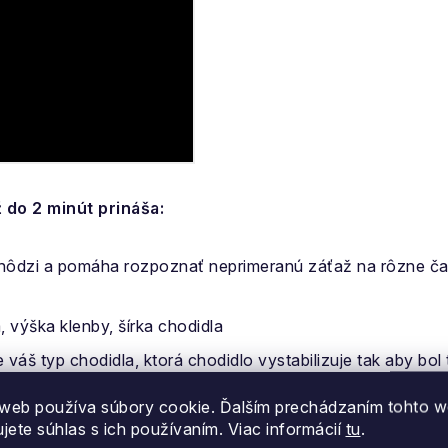
do 2 minút prináša:
 chôdzi a pomáha rozpoznať neprimeranú záťaž na rôzne ča
, výška klenby, šírka chodidla
 váš typ chodidla, ktorá chodidlo vystabilizuje tak aby bo
web používa súbory cookie. Ďalším prechádzaním tohto 
ckú obuv
presne pre vás z globálnej databázy bežeckých
ujete súhlas s ich používaním. Viac informácií
tu
.