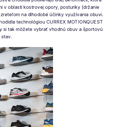
v oblasti kostrovej opory, posturiky (držanie
o zreteľom na dlhodobé účinky využívania obuvi.
zy chodidla technológiou CURREX MOTIONQUEST
y si tak môžete vybrať vhodnú obuv a športovú
 stav.