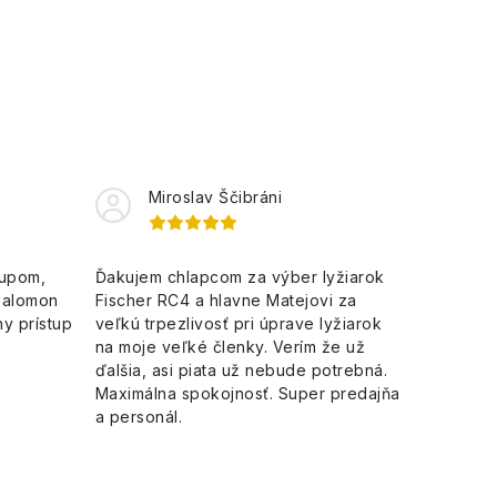
Miroslav Ščibráni
kupom,
Ďakujem chlapcom za výber lyžiarok
Salomon
Fischer RC4 a hlavne Matejovi za
y prístup
veľkú trpezlivosť pri úprave lyžiarok
na moje veľké členky. Verím že už
ďalšia, asi piata už nebude potrebná.
Maximálna spokojnosť. Super predajňa
a personál.