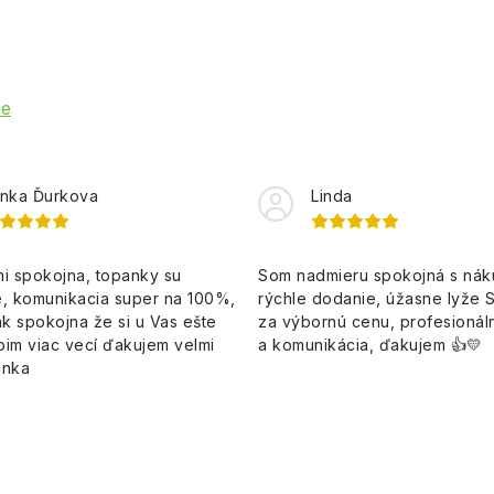
ie
nka Ďurkova
Linda
i spokojna, topanky su
Som nadmieru spokojná s ná
, komunikacia super na 100%,
rýchle dodanie, úžasne lyže 
k spokojna že si u Vas ešte
za výbornú cenu, profesionáln
pim viac vecí ďakujem velmi
a komunikácia, ďakujem 👍💛
enka