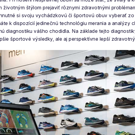
m životným štýlom prejaviť rôznymi zdravotnými problémami 
evyhnutné si svoju vychádzkovú či športovú obuv vyberať z
te k dispozícií jedinečnú technológiu merania a analý
 diagnostiku vášho chodidla. Na základe tejto diagnostik
ie športové výsledky, ale aj perspektívne lepší zdravotný