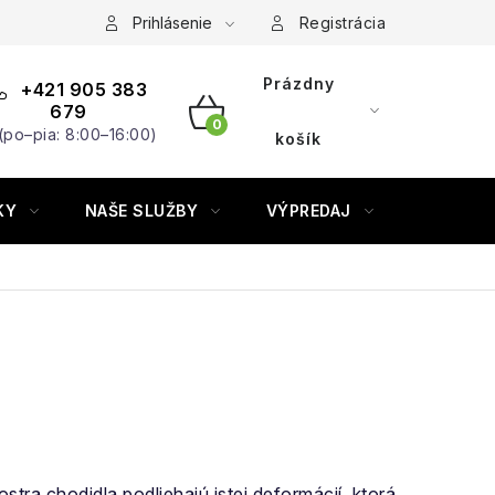
Prihlásenie
Registrácia
Prázdny
+421 905 383
679
(po–pia: 8:00–16:00)
NÁKUPNÝ
košík
KOŠÍK
KY
NAŠE SLUŽBY
VÝPREDAJ
ZNAČKY
stra chodidla podliehajú istej deformácií, ktorá