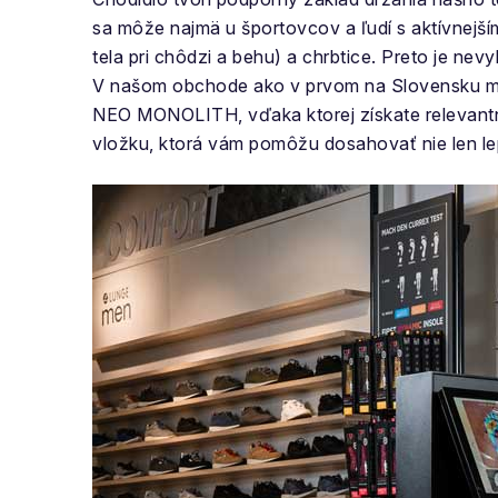
sa môže najmä u športovcov a ľudí s aktívnejší
tela pri chôdzi a behu) a chrbtice. Preto je n
V našom obchode ako v prvom na Slovensku má
NEO MONOLITH, vďaka ktorej získate relevantnú
vložku, ktorá vám pomôžu dosahovať nie len lepš