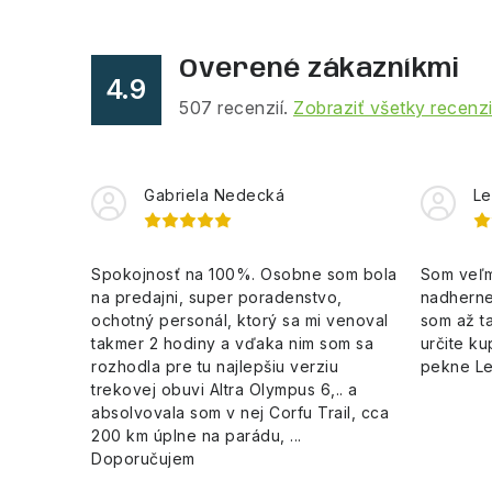
Overené zákazníkmi
4.9
507
recenzií.
Zobraziť všetky recenz
Gabriela Nedecká
Le
Spokojnosť na 100%. Osobne som bola
Som veľm
na predajni, super poradenstvo,
nadherne
ochotný personál, ktorý sa mi venoval
som až ta
takmer 2 hodiny a vďaka nim som sa
určite ku
rozhodla pre tu najlepšiu verziu
pekne L
trekovej obuvi Altra Olympus 6,.. a
absolvovala som v nej Corfu Trail, cca
200 km úplne na parádu, ...
Doporučujem