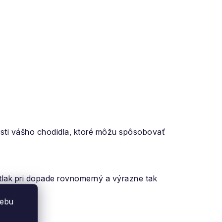
sti vášho chodidla, ktoré môžu spôsobovať
l tlak pri dopade rovnomerný a výrazne tak
webu
 modelov