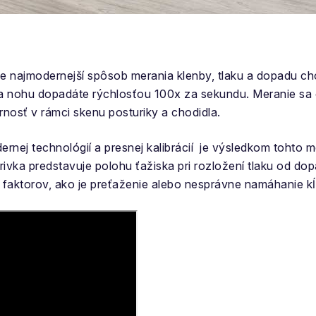
e najmodernejší spôsob merania klenby, tlaku a dopadu c
 na nohu dopadáte rýchlosťou 100x za sekundu. Meranie sa
nosť v rámci skenu posturiky a chodidla.
nej technológií a presnej kalibrácií je výsledkom tohto me
vka predstavuje polohu ťažiska pri rozložení tlaku od do
í a faktorov, ako je preťaženie alebo nesprávne namáhanie k