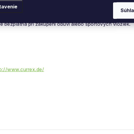
tavenie
Súhla
e bezplatná pri zakúpení obuvi alebo športových vložiek.
tp://www.currex.de/