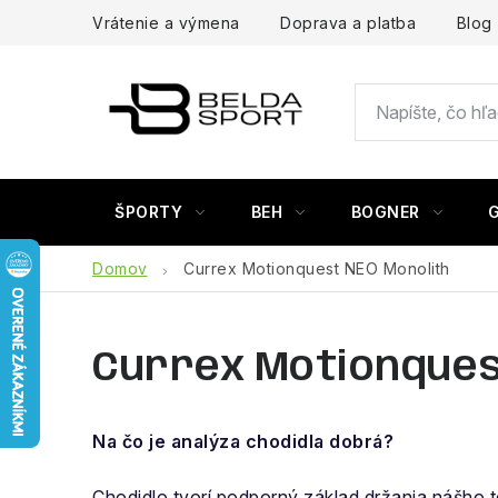
Prejsť
Vrátenie a výmena
Doprava a platba
Blog
na
obsah
ŠPORTY
BEH
BOGNER
Domov
Currex Motionquest NEO Monolith
Currex Motionques
Na čo je analýza chodidla dobrá?
Chodidlo tvorí podporný základ držania nášho tel