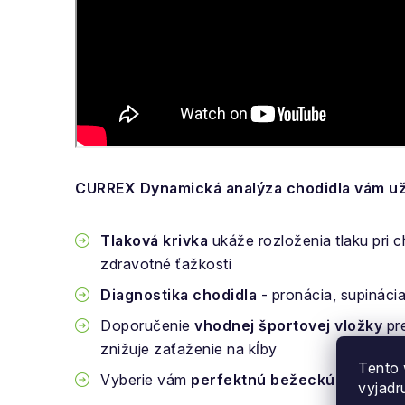
CURREX Dynamická analýza chodidla vám už 
Tlaková krivka
ukáže rozloženia tlaku pri
zdravotné ťažkosti
Diagnostika chodidla
- pronácia, supinácia
Doporučenie
vhodnej športovej vložky
pre
znižuje zaťaženie na kĺby
Tento 
Vyberie vám
perfektnú bežeckú a turisti
vyjadr