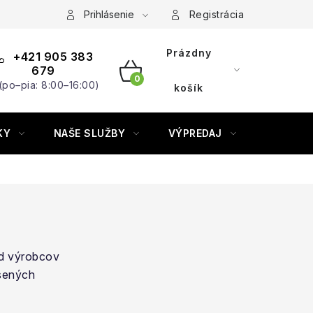
Prihlásenie
Registrácia
Prázdny
+421 905 383
679
(po–pia: 8:00–16:00)
NÁKUPNÝ
košík
KOŠÍK
KY
NAŠE SLUŽBY
VÝPREDAJ
ZNAČKY
od výrobcov
úsených