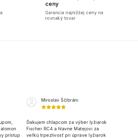
ceny
ra
Garancia najnižšej ceny na
rovnaký tovar
Miroslav Ščibráni
kupom,
Ďakujem chlapcom za výber lyžiarok
Salomon
Fischer RC4 a hlavne Matejovi za
y prístup
veľkú trpezlivosť pri úprave lyžiarok