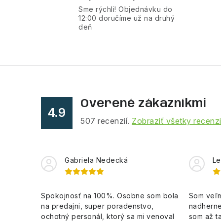
Sme rýchli! Objednávku do
á
12:00 doručíme už na druhý
deň
d
a
c
i
e
Overené zákazníkmi
p
4.9
507
recenzií.
Zobraziť všetky recenz
r
v
k
Gabriela Nedecká
Le
y
v
Spokojnosť na 100%. Osobne som bola
Som veľm
na predajni, super poradenstvo,
nadherne
ý
ochotný personál, ktorý sa mi venoval
som až ta