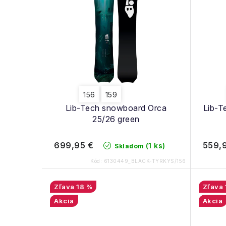
p
i
i
e
s
p
p
r
r
o
156
159
o
Lib-Tech snowboard Orca
Lib-T
d
d
25/26 green
u
u
699,95 €
559,
(1 ks)
Skladom
k
k
Kód:
6130449_BLACK-TYRKYS/156
t
t
o
18 %
o
Akcia
Akcia
v
v