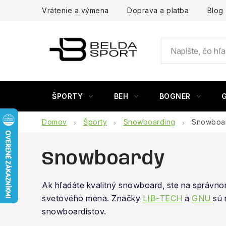
Prejsť
Vrátenie a výmena
Doprava a platba
Blog
na
obsah
ŠPORTY
BEH
BOGNER
Domov
Športy
Snowboarding
Snowboa
Snowboardy
Ak hľadáte kvalitný snowboard, ste na správ
svetového mena. Značky
LIB-TECH
a
GNU
sú 
snowboardistov.