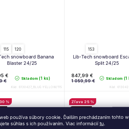
115
120
153
-Tech snowboard Banana
Lib-Tech snowboard Esca
Blaster 24/25
Split 24/25
95 €
847,99 €
(1 ks)
(1
Skladom
Skladom
9 €
1 059,99 €
Kód:
6130427_BLUE-YELLOW/115
Kód:
613042
30 %
25 %
daj
Výpredaj
web používa súbory cookie. Ďalším prechádzaním tohto 
ujete súhlas s ich používaním. Viac informácií
tu
.