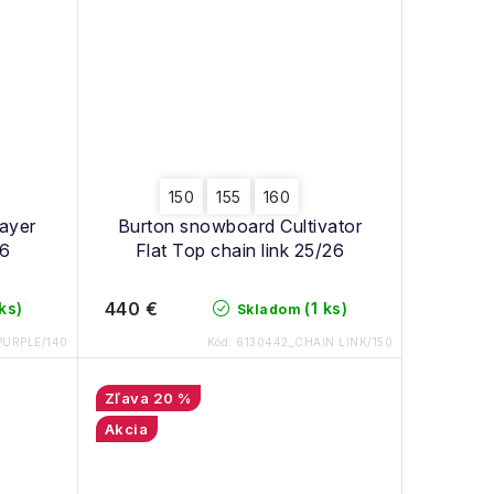
150
155
160
ayer
Burton snowboard Cultivator
26
Flat Top chain link 25/26
440 €
 ks)
(1 ks)
Skladom
PURPLE/140
Kód:
6130442_CHAIN LINK/150
20 %
Akcia