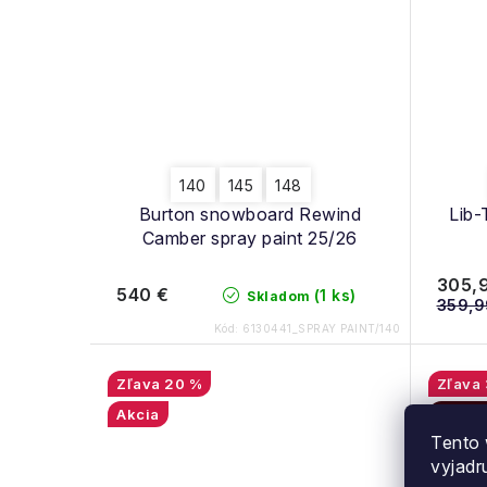
140
145
148
Burton snowboard Rewind
Lib
Camber spray paint 25/26
305,
540 €
(1 ks)
Skladom
359,9
Kód:
6130441_SPRAY PAINT/140
20 %
Akcia
Výpre
Tento 
vyjadr