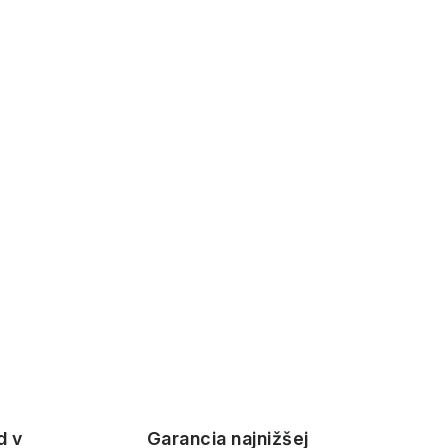
d v
Garancia najnižšej