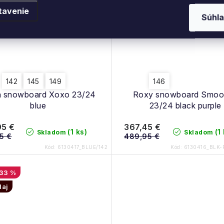
tavenie
Súhla
142
145
149
146
 snowboard Xoxo 23/24
Roxy snowboard Smoo
blue
23/24 black purple
95 €
367,45 €
(1 ks)
(1
Skladom
Skladom
5 €
489,95 €
Kód:
6130417_BLUE/142
Kód:
6130416_BLK-
33 %
daj