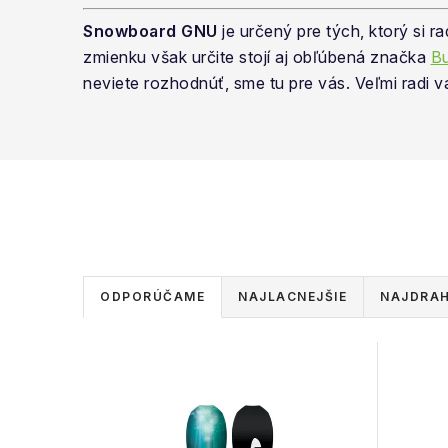
Snowboard GNU
je určený pre tých, ktorý si ra
zmienku však určite stojí aj obľúbená značka
Bu
neviete rozhodnúť, sme tu pre vás. Veľmi radi
R
ODPORÚČAME
NAJLACNEJŠIE
NAJDRAH
a
d
V
e
ý
n