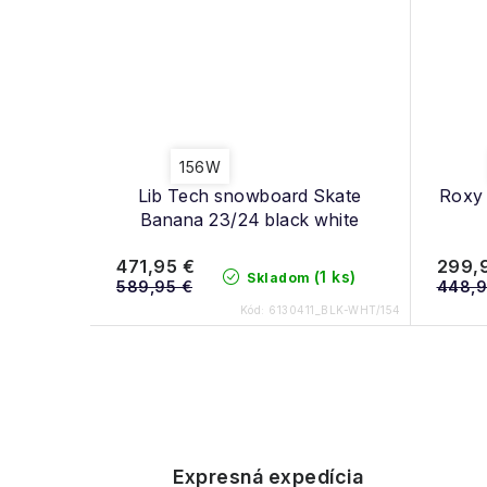
156W
Lib Tech snowboard Skate
Roxy
Banana 23/24 black white
471,95 €
299,
(1 ks)
Skladom
589,95 €
448,9
Kód:
6130411_BLK-WHT/154
O
v
Expresná expedícia
l