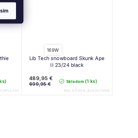
sím
169W
thie
Lib Tech snowboard Skunk Ape
II 23/24 black
489,95 €
 ks)
(1 ks)
Skladom
699,95 €
PURPLE/143
Kód:
6130415_BLACK/169W