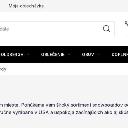
Moja objednávka
GOLDBERGH
OBLEČENIE
OBUV
DOPLN
rdy
nom mieste. Ponúkame vám široký sortiment snowboardov 
ručne vyrábané v USA a uspokoja začínajúcich ako aj sk