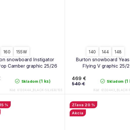
160
155W
140
144
148
on snowboard Instigator
Burton snowboard Yeas
op Camber graphic 25/26
Flying V graphic 25/
€
469 €
(1 ks)
(1
Skladom
Skladom
540 €
Kód:
6130444_BLACK-SILVER/155
Kód:
6130443_BLACK-
15 %
20 %
Akcia