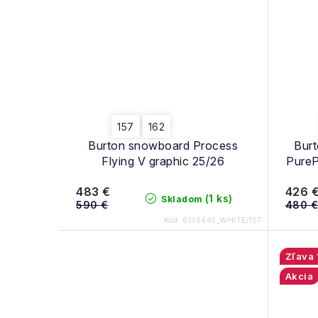
157
162
Burton snowboard Process
Burt
Flying V graphic 25/26
PureP
483 €
426 
(1 ks)
Skladom
590 €
480 €
Kód:
6130445_WHITE/157
Akcia