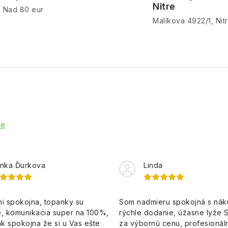
Nitre
Nad 80 eur
Malíkova 4922/1, Nit
ie
nka Ďurkova
Linda
i spokojna, topanky su
Som nadmieru spokojná s ná
, komunikacia super na 100%,
rýchle dodanie, úžasne lyže 
k spokojna že si u Vas ešte
za výbornú cenu, profesionáln