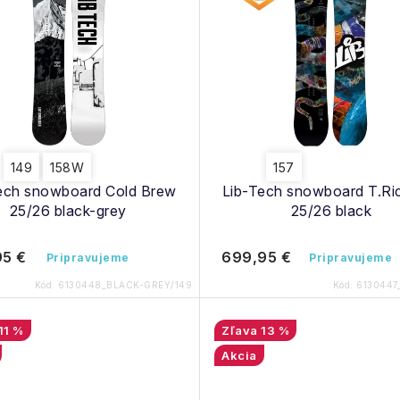
149
158W
157
ech snowboard Cold Brew
Lib-Tech snowboard T.Ri
25/26 black-grey
25/26 black
95 €
699,95 €
Pripravujeme
Pripravujeme
Kód:
6130448_BLACK-GREY/149
Kód:
6130447
11 %
13 %
Akcia