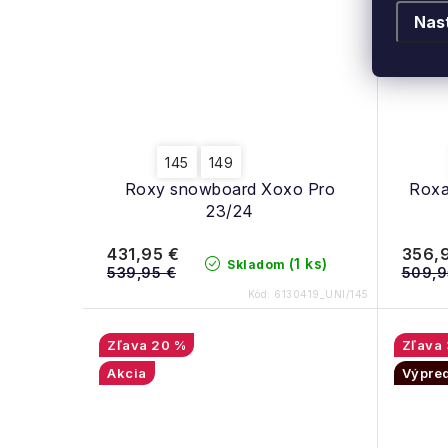
Nas
145
149
Roxy snowboard Xoxo Pro
Roxa
23/24
431,95 €
356,
(1 ks)
Skladom
539,95 €
509,9
Kód:
6130419_UNI/145
20 %
Akcia
Výpre