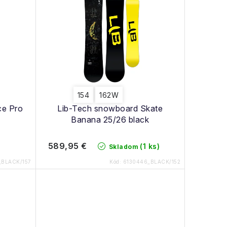
154
162W
ce Pro
Lib-Tech snowboard Skate
Banana 25/26 black
589,95 €
(1 ks)
Skladom
_BLACK/157
Kód:
6130446_BLACK/152