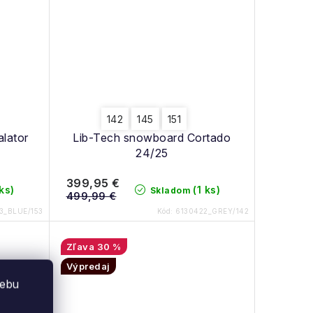
142
145
151
lator
Lib-Tech snowboard Cortado
24/25
399,95 €
 ks)
(1 ks)
Skladom
499,99 €
3_BLUE/153
Kód:
6130422_GREY/142
30 %
Výpredaj
webu