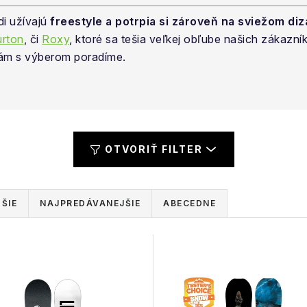
di užívajú
freestyle a potrpia si zároveň na sviežom diz
rton
, či
Roxy
, ktoré sa tešia veľkej obľube našich zákazní
 vám s výberom poradíme.
OTVORIŤ FILTER
ŠIE
NAJPREDÁVANEJŠIE
ABECEDNE