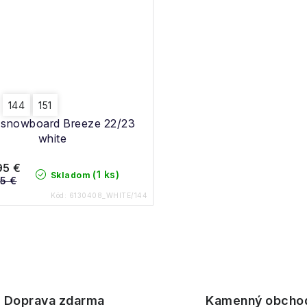
144
151
 snowboard Breeze 22/23
white
95 €
(1 ks)
Skladom
5 €
Kód:
6130408_WHITE/144
Doprava zdarma
Kamenný obcho