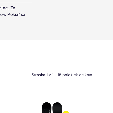
ajne
. Za
kov. Pokiaľ sa
Stránka
1
z
1
-
18
položiek celkom