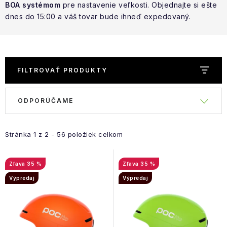
NAŠE SLUŽBY
BOA systémom
pre nastavenie veľkosti. Objednajte si ešte
dnes do 15:00 a váš tovar bude ihneď expedovaný.
VÝPREDAJ
ZNAČKY
FILTROVAŤ PRODUKTY
Vrátenie a výmena
Doprava a platba
Blog
R
Moja objednávka
ODPORÚČAME
V
a
ý
d
p
e
Stránka
1
z
2
-
56
položiek celkom
i
n
s
i
35 %
35 %
p
e
Výpredaj
Výpredaj
r
p
o
r
d
o