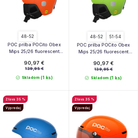
u
d
k
u
t
k
o
t
48-52
48-52
51-54
v
o
POC prilba POCito Obex
POC prilba POCito Obex
v
Mips 25/26 fluorescent
Mips 25/26 fluorescent
orange
yellow-green
90,97 €
90,97 €
139,95 €
139,95 €
(1 ks)
Skladom
(1 ks)
Skladom
35 %
35 %
Výpredaj
Výpredaj