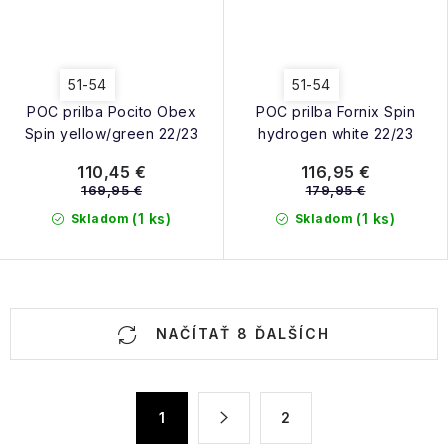
51-54
51-54
POC prilba Pocito Obex
POC prilba Fornix Spin
Spin yellow/green 22/23
hydrogen white 22/23
110,45 €
116,95 €
169,95 €
179,95 €
(1 ks)
(1 ks)
Skladom
Skladom
O
NAČÍTAŤ 8 ĎALŠÍCH
v
l
á
S
1
2
d
t