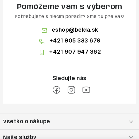
Pomôžeme vám s výberom
Potrebujete s niečím poradiť? Sme tu pre vás!
eshop
@
belda.sk
+421 905 383 679
+421 907 947 362
Z
á
Všetko o nákupe
p
ä
Moja objednávka
Naše služby