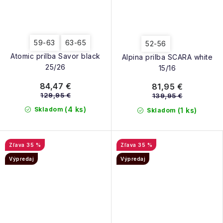
59-63
63-65
52-56
Atomic prilba Savor black
Alpina prilba SCARA white
25/26
15/16
84,47 €
81,95 €
129,95 €
139,95 €
(4 ks)
Skladom
(1 ks)
Skladom
35 %
35 %
Výpredaj
Výpredaj