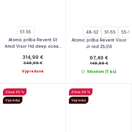
51-55
48-52
51-55
55-5
Atomic prilba Revent Gt
Atomic prilba Revent Visor
Amid Visor Hd deep ocean
Jr red 25/26
25/26
314,99 €
97,49 €
349,99 €
149,99 €
Vypredané
(1 ks)
Skladom
35 %
35 %
Výpredaj
Výpredaj