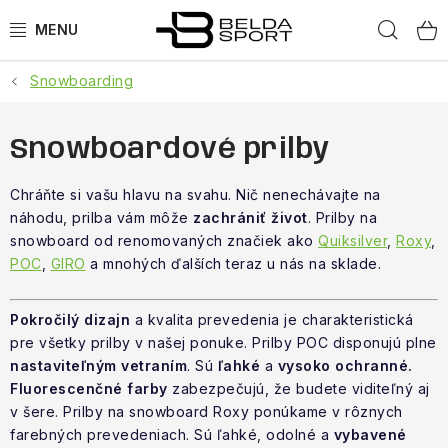
Prejsť
Hľad
na
obsah
Snowboarding
ŠPORTY
BEH
Snowboardové prilby
BOGNER
Chráňte si vašu hlavu na svahu. Nič nenechávajte na
náhodu, prilba vám môže
zachrániť život
. Prilby na
snowboard od renomovaných značiek ako
Quiksilver
,
Roxy
,
GOLDBERGH
POC
,
GIRO
a mnohých ďalších teraz u nás na sklade.
OBLEČENIE
Pokročilý dizajn
a kvalita prevedenia je charakteristická
pre všetky prilby v našej ponuke. Prilby POC disponujú plne
OBUV
nastaviteľným vetraním
. Sú
ľahké
a
vysoko ochranné.
Fluorescenčné farby
zabezpečujú, že budete viditeľný aj
DOPLNKY
v šere. Prilby na snowboard Roxy ponúkame v rôznych
farebných prevedeniach. Sú ľahké, odolné a
vybavené