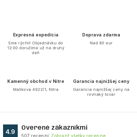
a
r
á
c
n
i
k
e
o
p
Expresná expedícia
Doprava zdarma
v
r
Sme rýchli! Objednávku do
Nad 80 eur
a
v
12:00 doručíme už na druhý
n
deň
k
i
y
e
v
ý
Kamenný obchod v Nitre
Garancia najnižšej ceny
p
Malíkova 4922/1, Nitra
Garancia najnižšej ceny na
rovnaký tovar
i
s
u
Overené zákazníkmi
4.9
507
recenzií.
Zobraziť všetky recenzie