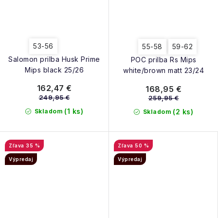
53-56
55-58
59-62
Salomon prilba Husk Prime
POC prilba Rs Mips
Mips black 25/26
white/brown matt 23/24
162,47 €
168,95 €
249,95 €
259,95 €
(1 ks)
Skladom
(2 ks)
Skladom
35 %
50 %
Výpredaj
Výpredaj