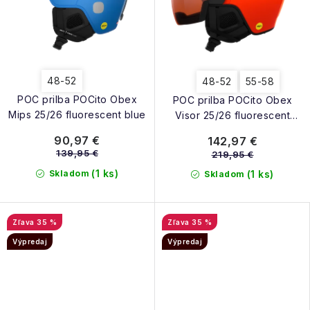
48-52
48-52
55-58
POC prilba POCito Obex
POC prilba POCito Obex
Mips 25/26 fluorescent blue
Visor 25/26 fluorescent
orange
90,97 €
142,97 €
139,95 €
219,95 €
(1 ks)
Skladom
(1 ks)
Skladom
35 %
35 %
Výpredaj
Výpredaj