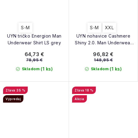
S-M
S-M
XXL
UYN tričko Energion Man
UYN nohavice Cashmere
Underwear Shirt LS grey
Shiny 2.0. Man Underwear
Pants Medium
64,73 €
96,82 €
78,95 €
148,95 €
(1 ks)
(1 ks)
Skladom
Skladom
35 %
18 %
Výpredaj
Akcia