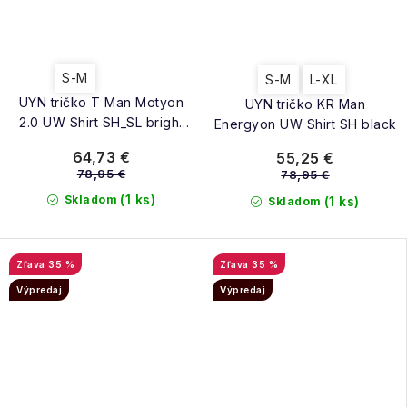
S-M
S-M
L-XL
UYN tričko T Man Motyon
UYN tričko KR Man
2.0 UW Shirt SH_SL bright
Energyon UW Shirt SH black
blue
64,73 €
55,25 €
78,95 €
78,95 €
(1 ks)
Skladom
(1 ks)
Skladom
35 %
35 %
Výpredaj
Výpredaj