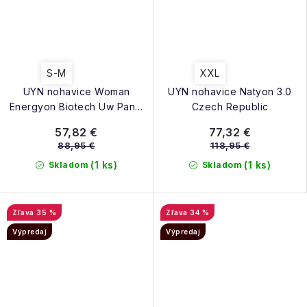
S-M
XXL
UYN nohavice Woman
UYN nohavice Natyon 3.0
Energyon Biotech Uw Pants
Czech Republic
Long Thaitian Tide
57,82 €
77,32 €
88,95 €
118,95 €
(1 ks)
(1 ks)
Skladom
Skladom
35 %
34 %
Výpredaj
Výpredaj