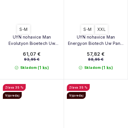
S-M
S-M
XXL
UYN nohavice Man
UYN nohavice Man
Evolutyon Bioetech Uw
Energyon Biotech Uw Pants
Pants Medium blue
Long black
61,07 €
57,82 €
poseidon
93,95 €
88,95 €
(1 ks)
(1 ks)
Skladom
Skladom
35 %
35 %
Výpredaj
Výpredaj