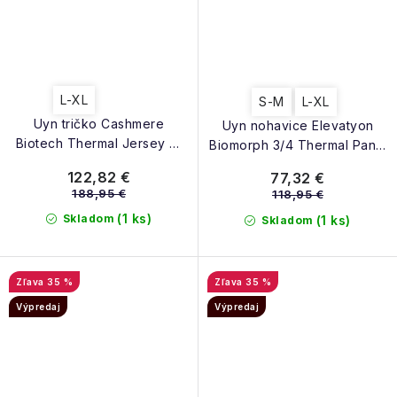
L-XL
S-M
L-XL
Uyn tričko Cashmere
Uyn nohavice Elevatyon
Biotech Thermal Jersey W
Biomorph 3/4 Thermal Pants
off white
W pinky yarrow
122,82 €
77,32 €
188,95 €
118,95 €
(1 ks)
Skladom
(1 ks)
Skladom
35 %
35 %
Výpredaj
Výpredaj