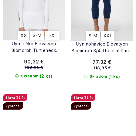
XS
S-M
L-XL
S-M
XXL
Uyn tričko Elevatyon
Uyn nohavice Elevatyon
Biomorph Turtleneck
Biomorph 3/4 Thermal Pants
Thermal Jersey W LS white
indaco
90,32 €
77,32 €
138,95 €
118,95 €
(2 ks)
Skladom
(1 ks)
Skladom
35 %
35 %
Výpredaj
Výpredaj