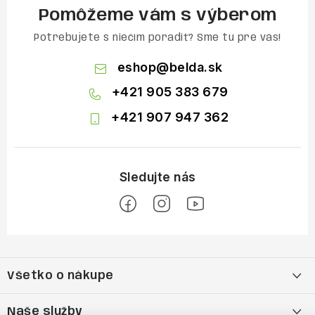
Pomôžeme vám s výberom
Potrebujete s niečím poradiť? Sme tu pre vás!
eshop
@
belda.sk
+421 905 383 679
+421 907 947 362
Z
á
Všetko o nákupe
p
ä
Moja objednávka
Naše služby