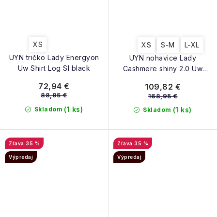
XS
XS
S-M
L-XL
UYN tričko Lady Energyon
UYN nohavice Lady
Uw Shirt Log Sl black
Cashmere shiny 2.0 Uw
Pants Long
72,94 €
109,82 €
88,95 €
168,95 €
(1 ks)
Skladom
(1 ks)
Skladom
35 %
35 %
Výpredaj
Výpredaj