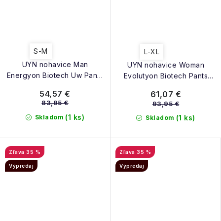
S-M
L-XL
UYN nohavice Man
UYN nohavice Woman
Energyon Biotech Uw Pants
Evolutyon Biotech Pants
Medium black
Medium black
54,57 €
61,07 €
83,95 €
93,95 €
(1 ks)
Skladom
(1 ks)
Skladom
35 %
35 %
Výpredaj
Výpredaj