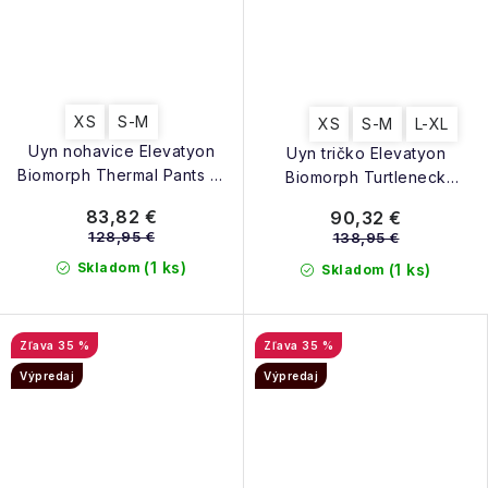
XS
S-M
XS
S-M
L-XL
Uyn nohavice Elevatyon
Uyn tričko Elevatyon
Biomorph Thermal Pants W
Biomorph Turtleneck
pink yarrow
Thermal Jersey W LS pink
83,82 €
90,32 €
yarrow
128,95 €
138,95 €
(1 ks)
Skladom
(1 ks)
Skladom
35 %
35 %
Výpredaj
Výpredaj