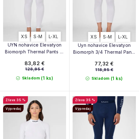
u
d
k
u
t
k
o
t
XS
S-M
L-XL
XS
S-M
L-XL
v
o
UYN nohavice Elevatyon
Uyn nohavice Elevatyon
v
Biomorph Thermal Pants W
Biomorph 3/4 Thermal Pants
white
W white
83,82 €
77,32 €
128,95 €
118,95 €
(1 ks)
Skladom
(1 ks)
Skladom
35 %
35 %
Výpredaj
Výpredaj