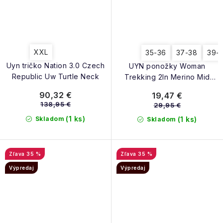
XXL
35-36
37-38
39-
Uyn tričko Nation 3.0 Czech
UYN ponožky Woman
Republic Uw Turtle Neck
Trekking 2In Merino Mid
Socks black grey
90,32 €
19,47 €
138,95 €
29,95 €
(1 ks)
Skladom
(1 ks)
Skladom
35 %
35 %
Výpredaj
Výpredaj