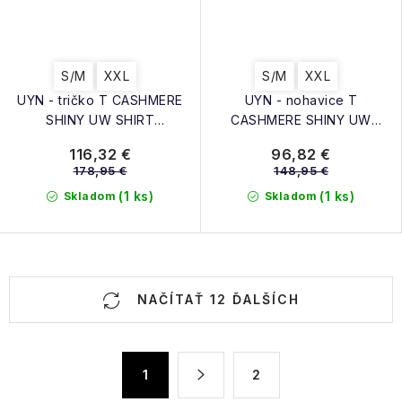
S/M
XXL
S/M
XXL
UYN - tričko T CASHMERE
UYN - nohavice T
SHINY UW SHIRT
CASHMERE SHINY UW
LG_SL.ROUND NECK
PANTS MED celebrity silver
116,32 €
96,82 €
178,95 €
148,95 €
(1 ks)
(1 ks)
Skladom
Skladom
O
NAČÍTAŤ 12 ĎALŠÍCH
v
l
á
S
1
2
d
t