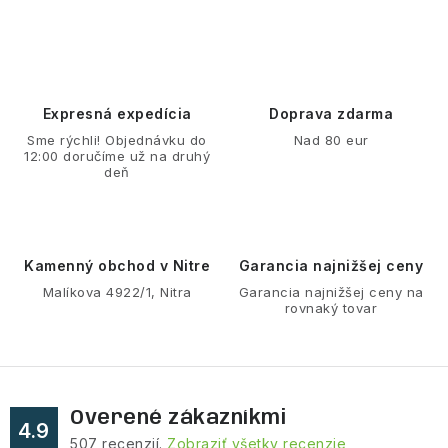
a
r
á
c
n
i
k
e
o
p
Expresná expedícia
Doprava zdarma
v
r
Sme rýchli! Objednávku do
Nad 80 eur
a
v
12:00 doručíme už na druhý
n
deň
k
i
y
e
v
ý
Kamenný obchod v Nitre
Garancia najnižšej ceny
p
Malíkova 4922/1, Nitra
Garancia najnižšej ceny na
rovnaký tovar
i
s
u
Overené zákazníkmi
4.9
507
recenzií.
Zobraziť všetky recenzie