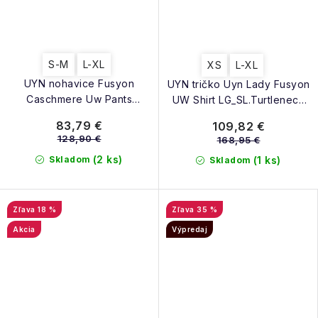
S-M
L-XL
XS
L-XL
UYN nohavice Fusyon
UYN tričko Uyn Lady Fusyon
Caschmere Uw Pants
UW Shirt LG_SL.Turtleneck
Medium grey
grey
83,79 €
109,82 €
128,90 €
168,95 €
(2 ks)
Skladom
(1 ks)
Skladom
18 %
35 %
Akcia
Výpredaj