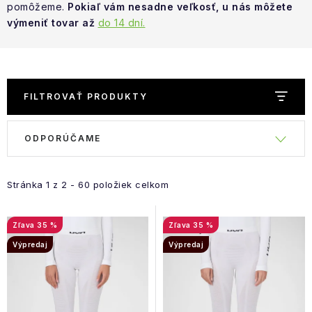
NAŠE SLUŽBY
pomôžeme.
Pokiaľ vám nesadne veľkosť, u nás môžete
výmeniť tovar až
do 14 dní.
VÝPREDAJ
ZNAČKY
FILTROVAŤ PRODUKTY
Vrátenie a výmena
Doprava a platba
Blog
R
Moja objednávka
ODPORÚČAME
V
a
ý
d
p
e
Stránka
1
z
2
-
60
položiek celkom
i
n
s
i
35 %
35 %
p
e
Výpredaj
Výpredaj
r
p
o
r
d
o