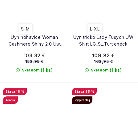
S-M
L-XL
Uyn nohavice Woman
Uyn tričko Lady Fusyon UW
Cashmere Shiny 2.0 Uw
Shirt LG_SL.Turtleneck
Pants Medium celebrity gold
103,32 €
109,82 €
158,95 €
168,95 €
(1 ks)
(1 ks)
Skladom
Skladom
18 %
35 %
Akcia
Výpredaj