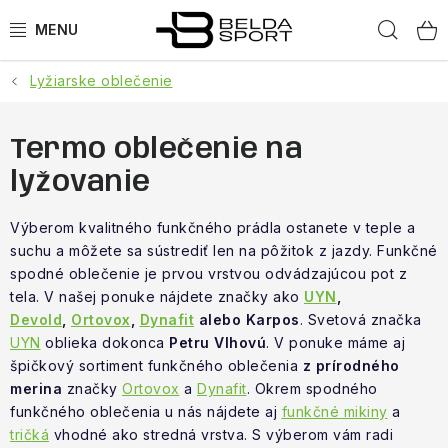
Prejsť
Hľad
na
obsah
Lyžiarske oblečenie
ŠPORTY
BEH
Termo oblečenie na
lyžovanie
BOGNER
Výberom kvalitného funkčného prádla ostanete v teple a
GOLDBERGH
suchu a môžete sa sústrediť len na pôžitok z jazdy. Funkčné
spodné oblečenie je prvou vrstvou odvádzajúcou pot z
OBLEČENIE
tela. V našej ponuke nájdete značky ako
UYN
,
Devold
,
Ortovox
,
Dynafit
alebo Karpos
. Svetová značka
UYN
oblieka dokonca
Petru Vlhovú
. V ponuke máme aj
OBUV
špičkový sortiment funkčného oblečenia
z prírodného
merina
značky
Ortovox
a
Dynafit
. Okrem spodného
DOPLNKY
funkčného oblečenia u nás nájdete aj
funkčné mikiny
a
tričká
vhodné ako stredná vrstva. S výberom vám radi