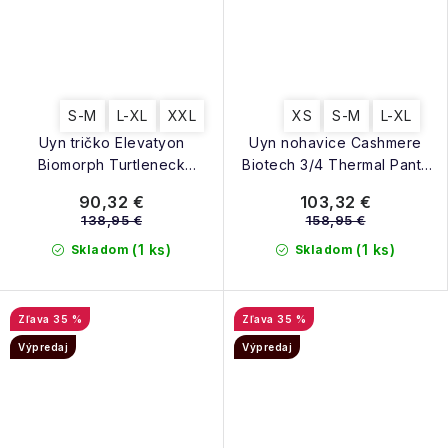
S-M
L-XL
XXL
XS
S-M
L-XL
Uyn tričko Elevatyon
Uyn nohavice Cashmere
Biomorph Turtleneck
Biotech 3/4 Thermal Pants
Thermal Jersey LS indaco
W off white
90,32 €
103,32 €
138,95 €
158,95 €
(1 ks)
(1 ks)
Skladom
Skladom
35 %
35 %
Výpredaj
Výpredaj