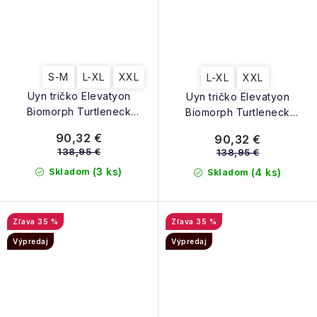
S-M
L-XL
XXL
L-XL
XXL
Uyn tričko Elevatyon
Uyn tričko Elevatyon
Biomorph Turtleneck
Biomorph Turtleneck
Thermal Jersey LS grey
Thermal Jersey LS black
90,32 €
90,32 €
melange
138,95 €
138,95 €
(3 ks)
Skladom
(4 ks)
Skladom
35 %
35 %
Výpredaj
Výpredaj