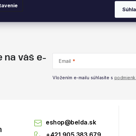
tavenie
Súhla
 na váš e-
Email
Vložením e-mailu súhlasíte s
podmienk
eshop
@
belda.sk
m
+421 905 383 679