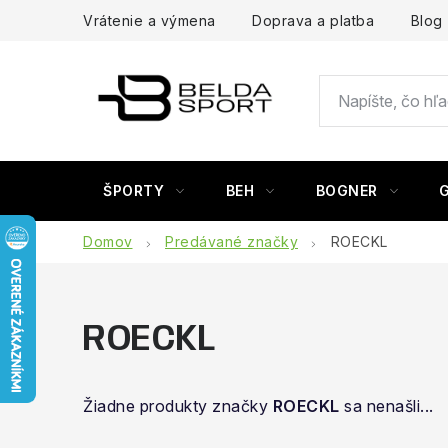
Prejsť
Vrátenie a výmena
Doprava a platba
Blog
na
obsah
ŠPORTY
BEH
BOGNER
Domov
Predávané značky
ROECKL
ROECKL
Žiadne produkty značky
ROECKL
sa nenašli...