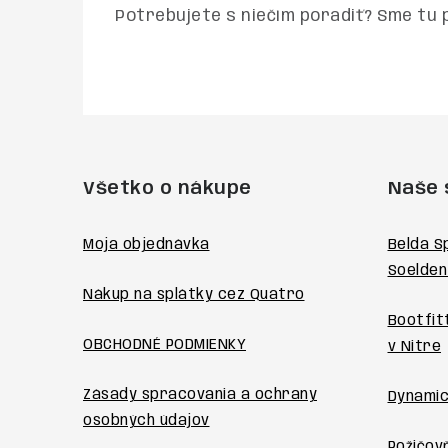
Potrebujete s niečím poradiť? Sme tu 
Z
á
Všetko o nákupe
Naše 
p
ä
Moja objednávka
Belda S
Soelden
t
Nákup na splátky cez Quatro
i
Bootfit
OBCHODNÉ PODMIENKY
v Nitre
e
Zásady spracovania a ochrany
Dynamic
osobných údajov
Požičovň