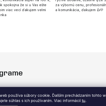
k spokojna že si u Vas ešte
za výbornú cenu, profesionáln
pim viac vecí ďakujem velmi
a komunikácia, ďakujem 👍💛
enka
tagrame
web používa súbory cookie. Ďalším prechádzaním tohto 
ujete súhlas s ich používaním. Viac informácií
tu
.