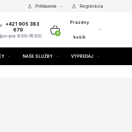
Prihlásenie
Registrácia
Prázdny
+421 905 383
679
(po–pia: 8:00–16:00)
NÁKUPNÝ
košík
KOŠÍK
KY
NAŠE SLUŽBY
VÝPREDAJ
ZNAČKY