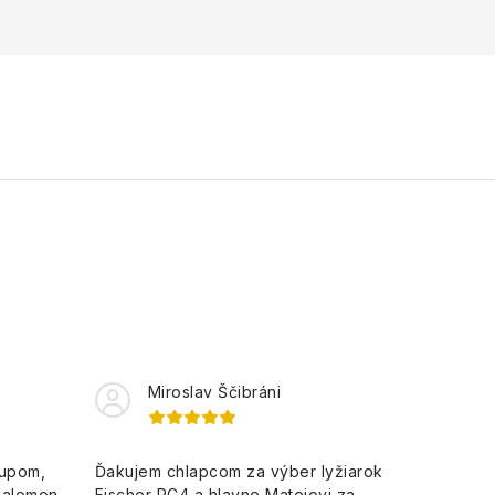
Miroslav Ščibráni
kupom,
Ďakujem chlapcom za výber lyžiarok
Salomon
Fischer RC4 a hlavne Matejovi za