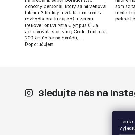
ochotný personál, ktorý sa mi venoval
som až ta
takmer 2 hodiny a vďaka nim som sa
určite ku
rozhodla pre tu najlepšiu verziu
pekne L
trekovej obuvi Altra Olympus 6,.. a
absolvovala som v nej Corfu Trail, cca
200 km úplne na parádu, ...
Doporučujem
Sledujte nás na Ins
Tento 
vyjadr