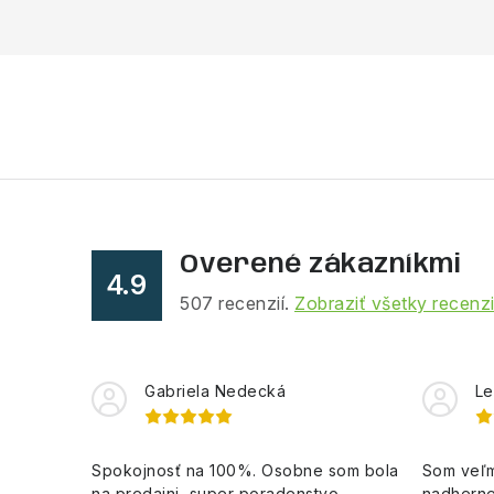
Overené zákazníkmi
4.9
507
recenzií.
Zobraziť všetky recenz
Gabriela Nedecká
Le
Spokojnosť na 100%. Osobne som bola
Som veľm
na predajni, super poradenstvo,
nadherne