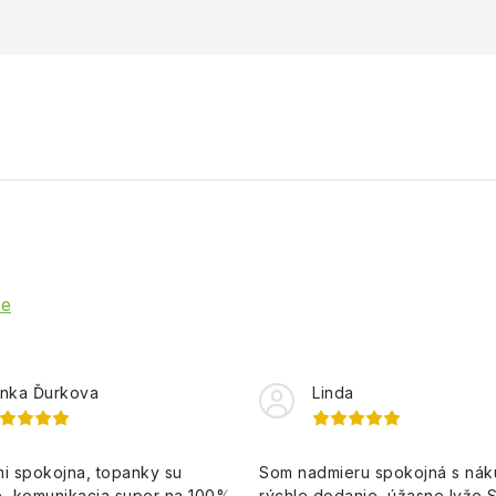
ie
nka Ďurkova
Linda
i spokojna, topanky su
Som nadmieru spokojná s ná
, komunikacia super na 100%,
rýchle dodanie, úžasne lyže 