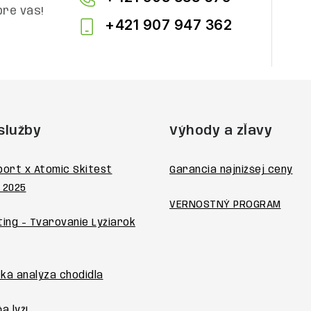
pre vás!
+421 907 947 362
služby
Výhody a zľavy
port x Atomic Skitest
Garancia najnižšej ceny
 2025
VERNOSTNÝ PROGRAM
ting - Tvarovanie Lyžiarok
ká analýza chodidla
a lyží