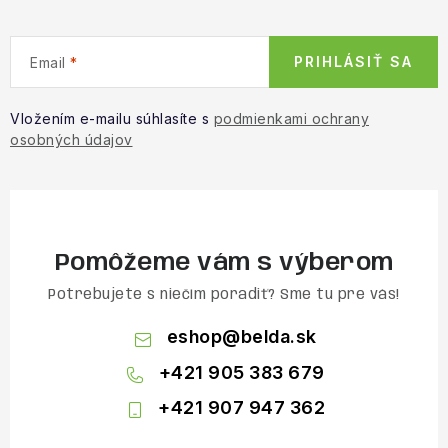
PRIHLÁSIŤ SA
Email
Vložením e-mailu súhlasíte s
podmienkami ochrany
osobných údajov
Pomôžeme vám s výberom
Potrebujete s niečím poradiť? Sme tu pre vás!
eshop
@
belda.sk
+421 905 383 679
+421 907 947 362