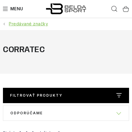
Prejsť
Hľad
na
obsah
Predávané značky
ŠPORTY
BEH
CORRATEC
BOGNER
GOLDBERGH
OBLEČENIE
FILTROVAŤ PRODUKTY
OBUV
V
R
ODPORÚČAME
ý
a
DOPLNKY
p
d