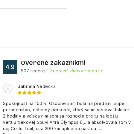
O
v
l
á
d
Overené zákazníkmi
a
4.9
507
recenzií.
Zobraziť všetky recenzie
c
i
Gabriela Nedecká
e
p
Spokojnosť na 100%. Osobne som bola na predajni, super
r
poradenstvo, ochotný personál, ktorý sa mi venoval takmer
v
2 hodiny a vďaka nim som sa rozhodla pre tu najlepšiu
k
verziu trekovej obuvi Altra Olympus 6,.. a absolvovala som v
y
nej Corfu Trail, cca 200 km úplne na parádu, ...