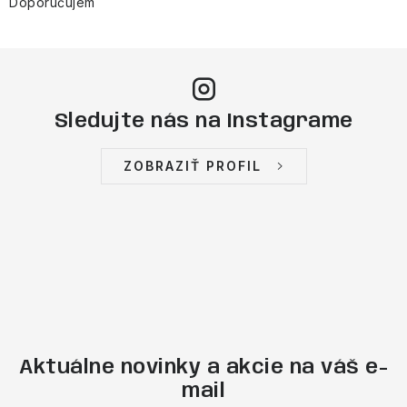
v
Doporučujem
ý
p
i
s
Sledujte nás na Instagrame
u
ZOBRAZIŤ PROFIL
Aktuálne novinky a akcie na váš e-
mail