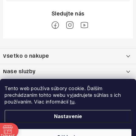
Z
á
Všetko o nákupe
p
ä
Moja objednávka
Naše služby
t
i
Nákup na splátky cez Quatro
Belda Sport x Atomic Skitest Soelden 2025
Výhody a zľavy
Tento web používa súbory cookie. Ďalším
e
prechádzaním tohto webu vyjadrujete súhlas s ich
OBCHODNÉ PODMIENKY
Bootfitting - Tvarovanie Lyžiarok v Nitre
Garancia najnižšej ceny
používaním. Viac informácií
tu
.
Prihlásenie
E-mail
Zásady spracovania a ochrany osobných údajov
Dynamická analýza chodidla
VERNOSTNÝ PROGRAM
Nastavenie
Reklamačný poriadok
Požičovňa lyží
Zobraziť