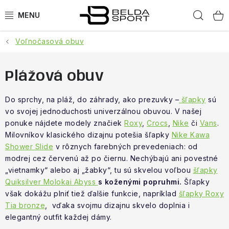
Prejsť
Hľad
na
obsah
Voľnočasová obuv
ŠPORTY
BEH
Plážová obuv
BOGNER
Do sprchy, na pláž, do záhrady, ako prezuvky –
šľapky
sú
vo svojej jednoduchosti univerzálnou obuvou. V našej
ponuke nájdete modely značiek
Roxy
,
Crocs
,
Nike
či
Vans
.
GOLDBERGH
Milovníkov klasického dizajnu potešia šľapky
Nike Kawa
Shower Slide
v rôznych farebných prevedeniach: od
OBLEČENIE
modrej cez červenú až po čiernu. Nechýbajú ani povestné
„vietnamky“ alebo aj „žabky“, tu sú skvelou voľbou
šľapky
OBUV
Quiksilver Molokai Abyss
s koženými popruhmi.
Šľapky
však dokážu plniť tiež ďalšie funkcie, napríklad
šľapky Roxy
DOPLNKY
Tia bronze
, vďaka svojmu dizajnu skvelo doplnia i
elegantný outfit každej dámy.