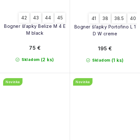
42
43
44
45
41
38
38.5
40
Bogner šľapky Belize M 4 E
Bogner šľapky Portofino L 1
M black
D W creme
75 €
195 €
(2 ks)
Skladom
(1 ks)
Skladom
Novinka
Novinka