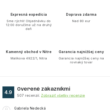
k
e
o
p
Expresná expedícia
Doprava zdarma
v
r
Sme rýchli! Objednávku do
Nad 80 eur
a
v
12:00 doručíme už na druhý
n
deň
k
i
y
e
v
ý
Kamenný obchod v Nitre
Garancia najnižšej ceny
p
Malíkova 4922/1, Nitra
Garancia najnižšej ceny na
rovnaký tovar
i
s
u
Overené zákazníkmi
4.9
507
recenzií.
Zobraziť všetky recenzie
Gabriela Nedecká