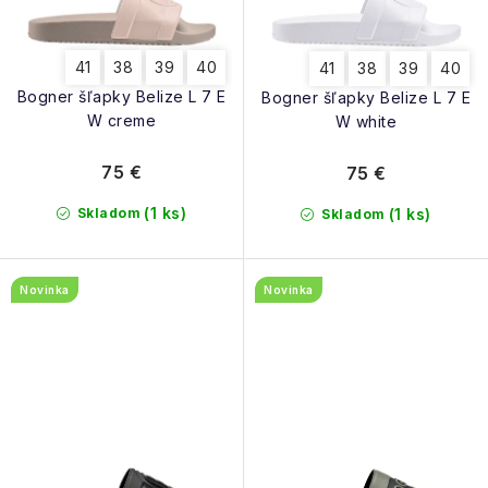
t
k
o
t
41
38
39
40
41
38
39
40
v
o
Bogner šľapky Belize L 7 E
Bogner šľapky Belize L 7 E
v
W creme
W white
75 €
75 €
(1 ks)
Skladom
(1 ks)
Skladom
Novinka
Novinka