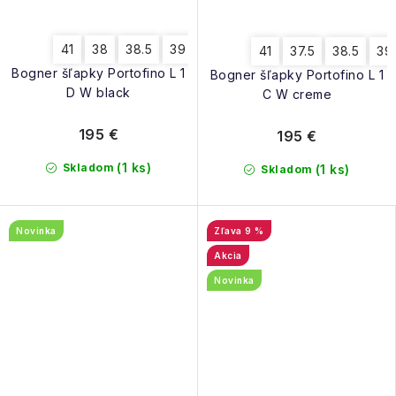
41
38
38.5
39
40
40.5
39.5
41
37.5
38.5
39
Bogner šľapky Portofino L 1
Bogner šľapky Portofino L 1
D W black
C W creme
195 €
195 €
(1 ks)
Skladom
(1 ks)
Skladom
Novinka
9 %
Akcia
Novinka