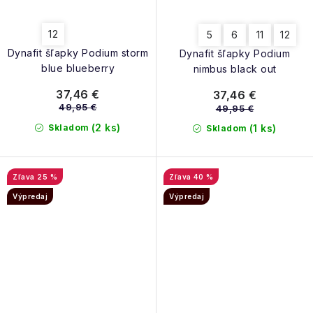
12
5
6
11
12
Dynafit šľapky Podium storm
Dynafit šľapky Podium
blue blueberry
nimbus black out
37,46 €
37,46 €
49,95 €
49,95 €
(2 ks)
Skladom
(1 ks)
Skladom
25 %
40 %
Výpredaj
Výpredaj