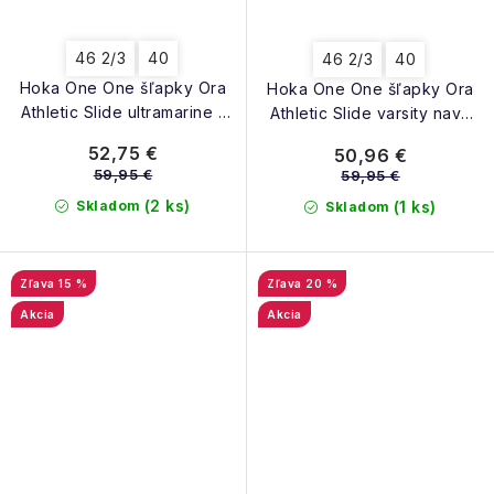
46 2/3
40
46 2/3
40
Hoka One One šľapky Ora
Hoka One One šľapky Ora
Athletic Slide ultramarine -
Athletic Slide varsity navy
skyward blue
white
52,75 €
50,96 €
59,95 €
59,95 €
(2 ks)
Skladom
(1 ks)
Skladom
15 %
20 %
Akcia
Akcia