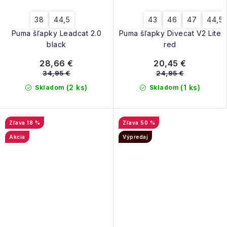
38
44,5
43
46
47
44,5
Puma šľapky Leadcat 2.0
Puma šľapky Divecat V2 Lite
black
red
28,66 €
20,45 €
34,95 €
24,95 €
(2 ks)
(1 ks)
Skladom
Skladom
18 %
50 %
Akcia
Výpredaj