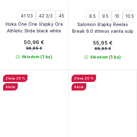
41 1/3
42 2/3
45 1/3
37 1/3
38 2/3
40
8.5
9.5
10
10.5
Hoka One One šľapky Ora
Salomon šľapky Reelax
Athletic Slide black white
Break 6.0 sthmos vanila sulp
50,96 €
55,95 €
59,95 €
69,95 €
(1 ks)
Skladom
(1 ks)
Skladom
20 %
20 %
Akcia
Akcia