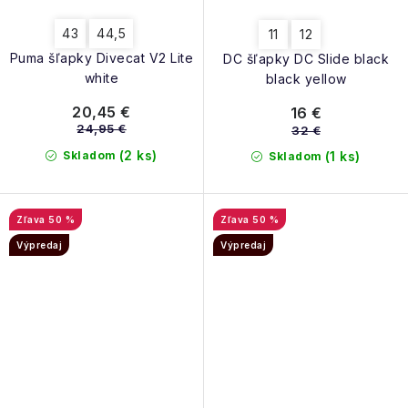
43
44,5
11
12
Puma šľapky Divecat V2 Lite
DC šľapky DC Slide black
white
black yellow
20,45 €
16 €
24,95 €
32 €
(2 ks)
Skladom
(1 ks)
Skladom
50 %
50 %
Výpredaj
Výpredaj