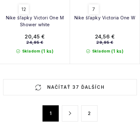
12
7
Nike šľapky Victori One M
Nike šľapky Victoria One W
Shower white
20,45 €
24,56 €
24,95 €
29,95 €
(1 ks)
(1 ks)
Skladom
Skladom
O
NAČÍTAŤ 37 ĎALŠÍCH
v
l
á
S
1
2
d
t
a
r
á
c
n
i