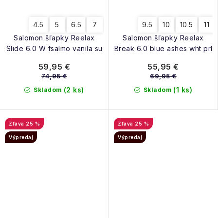
4.5
5
6.5
7
9.5
10
10.5
11
Salomon šľapky Reelax
Salomon šľapky Reelax
Slide 6.0 W fsalmo vanila su
Break 6.0 blue ashes wht prl
59,95 €
55,95 €
74,95 €
69,95 €
(2 ks)
(1 ks)
Skladom
Skladom
25 %
25 %
Výpredaj
Výpredaj