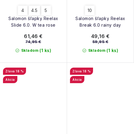
4
4.5
5
10
Salomon šľapky Reelax
Salomon šľapky Reelax
Slide 6.0. W tea rose
Break 6.0 rainy day
61,46 €
49,16 €
74,95 €
59,95 €
(1 ks)
(1 ks)
Skladom
Skladom
18 %
18 %
Akcia
Akcia