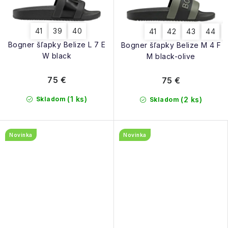
41
39
40
41
42
43
44
Bogner šľapky Belize L 7 E
Bogner šľapky Belize M 4 F
W black
M black-olive
75 €
75 €
(1 ks)
Skladom
(2 ks)
Skladom
Novinka
Novinka