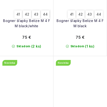
41
42
43
44
45
41
42
43
44
Bogner šľapky Belize M 4 F
Bogner šľapky Belize M 4 F
M black/white
M black
75 €
75 €
(2 ks)
(1 ks)
Skladom
Skladom
Novinka
Novinka