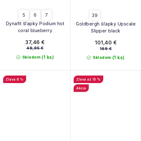
5
6
7
39
Dynafit šľapky Podium hot
Goldbergh šľapky Upscale
coral blueberry
Slipper black
37,46 €
101,40 €
49,95 €
169 €
(1 ks)
Skladom
(1 ks)
Skladom
8 %
až 15 %
Akcia