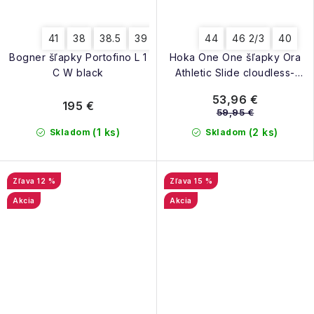
41
38
38.5
39
40
40.5
44
39.5
46 2/3
40
Bogner šľapky Portofino L 1
Hoka One One šľapky Ora
C W black
Athletic Slide cloudless-
stormy skies
53,96 €
195 €
59,95 €
(1 ks)
(2 ks)
Skladom
Skladom
12 %
15 %
Akcia
Akcia