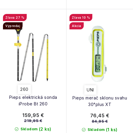
27 %
10 %
Výpredaj
Akcia
260
UNI
Pieps elektrická sonda
Pieps merač sklonu svahu
iProbe Bt 260
30°plus XT
159,95 €
76,45 €
219,95 €
84,95 €
(2 ks)
Skladom
(1 ks)
Skladom