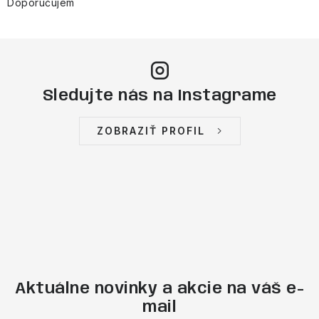
v
Doporučujem
ý
p
i
s
Sledujte nás na Instagrame
u
ZOBRAZIŤ PROFIL
Aktuálne novinky a akcie na váš e-
mail