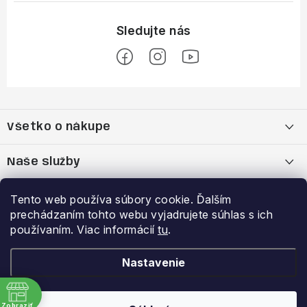
Z
á
Všetko o nákupe
p
ä
Moja objednávka
Naše služby
t
i
Nákup na splátky cez Quatro
Belda Sport x Atomic Skitest Soelden 2025
Výhody a zľavy
Tento web používa súbory cookie. Ďalším
e
prechádzaním tohto webu vyjadrujete súhlas s ich
OBCHODNÉ PODMIENKY
Bootfitting - Tvarovanie Lyžiarok v Nitre
Garancia najnižšej ceny
používaním. Viac informácií
tu
.
Prihlásenie
E-mail
Zásady spracovania a ochrany osobných údajov
Dynamická analýza chodidla
VERNOSTNÝ PROGRAM
Nastavenie
Reklamačný poriadok
Požičovňa lyží
Zobraziť