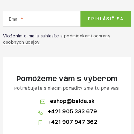
PRIHLÁSIŤ SA
Email
Vložením e-mailu súhlasíte s
podmienkami ochrany
osobných údajov
Pomôžeme vám s výberom
Potrebujete s niečím poradiť? Sme tu pre vás!
eshop
@
belda.sk
+421 905 383 679
+421 907 947 362