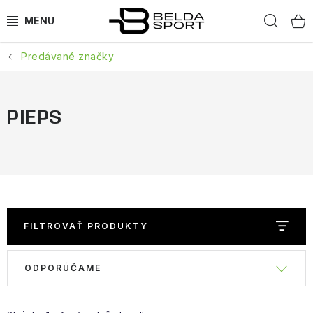
Prejsť
Hľad
na
obsah
Predávané značky
ŠPORTY
BEH
PIEPS
BOGNER
GOLDBERGH
OBLEČENIE
FILTROVAŤ PRODUKTY
OBUV
V
R
ODPORÚČAME
ý
a
DOPLNKY
p
d