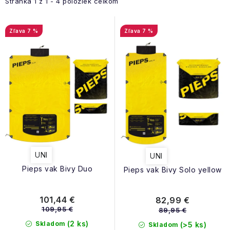
NAŠE SLUŽBY
i
e
Stránka
1
z
1
-
4
položiek celkom
s
n
VÝPREDAJ
p
i
7 %
7 %
r
e
ZNAČKY
o
p
d
r
Vrátenie a výmena
Doprava a platba
Blog
u
o
Moja objednávka
k
d
t
u
o
k
v
t
UNI
UNI
o
Pieps vak Bivy Duo
Pieps vak Bivy Solo yellow
v
101,44 €
82,99 €
109,95 €
89,95 €
(2 ks)
Skladom
(>5 ks)
Skladom