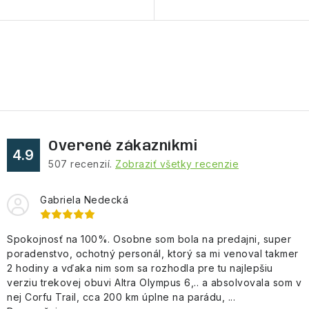
O
v
l
á
d
Overené zákazníkmi
a
4.9
507
recenzií.
Zobraziť všetky recenzie
c
i
Gabriela Nedecká
e
p
Spokojnosť na 100%. Osobne som bola na predajni, super
r
poradenstvo, ochotný personál, ktorý sa mi venoval takmer
v
2 hodiny a vďaka nim som sa rozhodla pre tu najlepšiu
k
verziu trekovej obuvi Altra Olympus 6,.. a absolvovala som v
y
nej Corfu Trail, cca 200 km úplne na parádu, ...