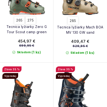
t
u
o
k
v
t
265
275
285
o
Tecnica lyžiarky Zero G
Tecnica lyžiarky Mach BOA
v
Tour Scout camp green
MV 130 GW sand
454,97 €
409,47 €
699,95 €
629,95 €
(1 ks)
Skladom
(1 ks)
Skladom
35 %
35 %
Výpredaj
Výpredaj