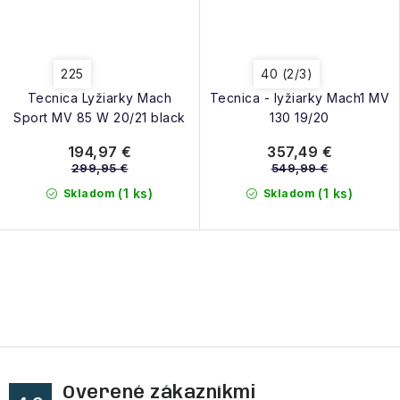
225
40 (2/3)
Tecnica Lyžiarky Mach
Tecnica - lyžiarky Mach1 MV
Sport MV 85 W 20/21 black
130 19/20
194,97 €
357,49 €
299,95 €
549,99 €
(1 ks)
(1 ks)
Skladom
Skladom
O
v
l
á
d
Overené zákazníkmi