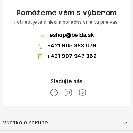
Pomôžeme vám s výberom
Potrebujete s niečím poradiť? Sme tu pre vás!
eshop
@
belda.sk
+421 905 383 679
+421 907 947 362
Z
á
Všetko o nákupe
p