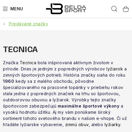
Prejsť
Hľad
na
obsah
Predávané značky
ŠPORTY
BEH
TECNICA
BOGNER
Značka
Tecnica
bola inšpirovaná aktívnym životom v
prírode. Dnes je jedným z popredných výrobcov
lyžiarok
a
GOLDBERGH
zimných športových potrieb. História značky siaha do roku
1960
kedy sa z malého obchodu, pôvodne
OBLEČENIE
špecializovaného na pracovné topánky v priebehu rokov
stala jedna z popredných značiek na trhu so športovou,
outdoorovou obuvou a lyžiarok. Výrobky tejto značky
OBUV
športovcom zabezpečujú
maximálne športové výkony
a
vysokú hodnotu úžitku. Aj my vám ponúkame široký
DOPLNKY
sortiment tohoto svetového brandu v našom e-shope. Či už
hľadáte lyžiarske vybavenie,
zimnú obuv,
alebo
lyžiarky
.