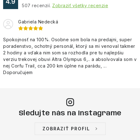
a
4.9
507
recenzií.
Zobraziť všetky recenzie
c
i
Gabriela Nedecká
e
p
Spokojnosť na 100%. Osobne som bola na predajni, super
r
poradenstvo, ochotný personál, ktorý sa mi venoval takmer
v
2 hodiny a vďaka nim som sa rozhodla pre tu najlepšiu
k
verziu trekovej obuvi Altra Olympus 6,.. a absolvovala som v
y
nej Corfu Trail, cca 200 km úplne na parádu, ...
v
Doporučujem
ý
p
i
s
Sledujte nás na Instagrame
u
ZOBRAZIŤ PROFIL