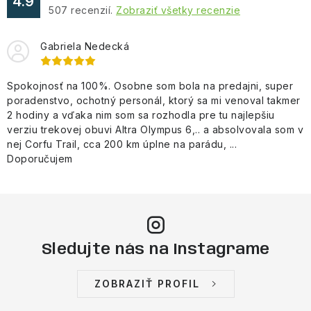
4.9
507
recenzií.
Zobraziť všetky recenzie
i
s
Gabriela Nedecká
u
Spokojnosť na 100%. Osobne som bola na predajni, super
poradenstvo, ochotný personál, ktorý sa mi venoval takmer
2 hodiny a vďaka nim som sa rozhodla pre tu najlepšiu
verziu trekovej obuvi Altra Olympus 6,.. a absolvovala som v
nej Corfu Trail, cca 200 km úplne na parádu, ...
Doporučujem
Sledujte nás na Instagrame
ZOBRAZIŤ PROFIL