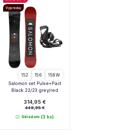
NAŠE SLUŽBY
p
e
Výpredaj
r
p
VÝPREDAJ
o
r
d
ZNAČKY
o
u
d
k
Vrátenie a výmena
Doprava a platba
Blog
u
t
k
Moja objednávka
o
t
152
156
158W
v
o
Salomon set Pulse+Pact
v
Black 22/23 grey/red
314,95 €
449,95 €
(3 ks)
Skladom