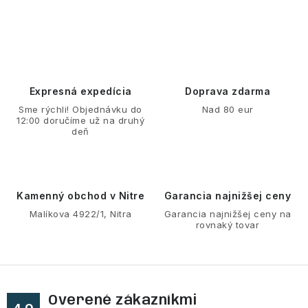
O
v
l
á
d
Expresná expedícia
Doprava zdarma
a
Sme rýchli! Objednávku do
Nad 80 eur
12:00 doručíme už na druhý
c
deň
i
e
p
r
Kamenný obchod v Nitre
Garancia najnižšej ceny
v
Malíkova 4922/1, Nitra
Garancia najnižšej ceny na
rovnaký tovar
k
y
v
ý
Overené zákazníkmi
p