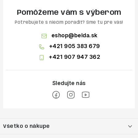
Pomôžeme vám s výberom
Potrebujete s niečím poradiť? Sme tu pre vás!
eshop
@
belda.sk
+421 905 383 679
+421 907 947 362
Z
á
Všetko o nákupe
p