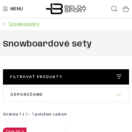
Prejsť
Hľad
na
obsah
Snowboarding
ŠPORTY
BEH
Snowboardové sety
BOGNER
GOLDBERGH
FILTROVAŤ PRODUKTY
OBLEČENIE
R
ODPORÚČAME
V
a
OBUV
ý
d
p
e
Stránka
1
z
1
-
1
položiek celkom
DOPLNKY
i
n
s
i
30 %