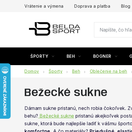
Prejsť
Vrátenie a výmena
Doprava a platba
Blog
na
obsah
ŠPORTY
BEH
BOGNER
Domov
Športy
Beh
Oblečenie na beh
Bežecké sukne
Dámam sukne pristanú, nech robia čokoľvek. Zvý
behu?
Bežecké sukne
pristanú akejkoľvek posta
sukne, ktorá bude najlepšie ladiť k vášmu šport
komfortne
. A čo materiály?
Priedušné, elast