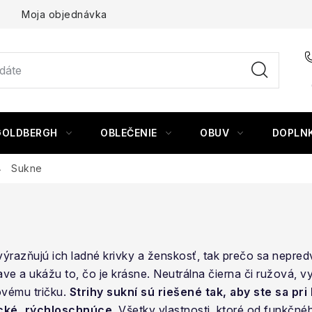
Moja objednávka
GOLDBERGH
OBLEČENIE
OBUV
DOPLN
Sukne
razňujú ich ladné krivky a ženskosť, tak prečo sa nepred
ve a ukážu to, čo je krásne. Neutrálna čierna či ružová, vy
ovému tričku.
Strihy sukní sú riešené tak, aby ste sa pri 
ické, rýchloschnúce.
Všetky vlastnosti, ktoré od funkčné