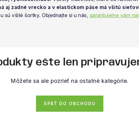
á aj zadné vrecko a v elastickom páse má všitú sieťov
sú všité šortky. Objednajte si u nás,
garantujeme vám naj
odukty ešte len pripravuje
Môžete sa ale pozrieť na ostatné kategórie.
SPÄŤ DO OBCHODU