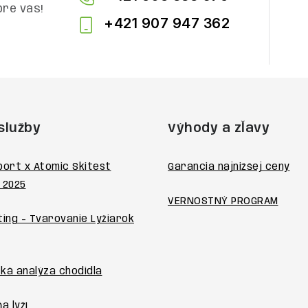
pre vás!
+421 907 947 362
služby
Výhody a zľavy
port x Atomic Skitest
Garancia najnižšej ceny
 2025
VERNOSTNÝ PROGRAM
ting - Tvarovanie Lyžiarok
ká analýza chodidla
a lyží