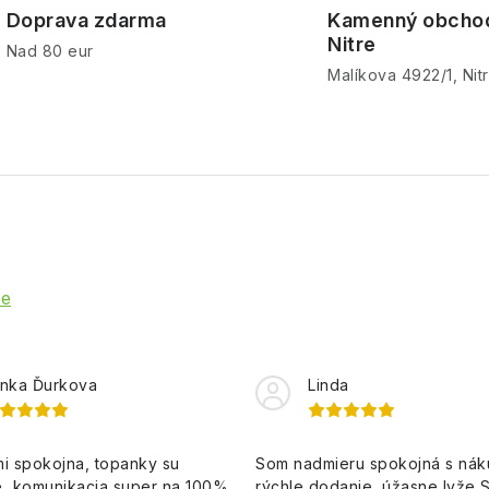
Doprava zdarma
Kamenný obcho
Nitre
Nad 80 eur
Malíkova 4922/1, Nit
ie
nka Ďurkova
Linda
i spokojna, topanky su
Som nadmieru spokojná s ná
, komunikacia super na 100%,
rýchle dodanie, úžasne lyže 