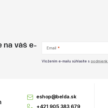
 na váš e-
Email
Vložením e-mailu súhlasíte s
podmienk
eshop
@
belda.sk
m
+421 905 383 679