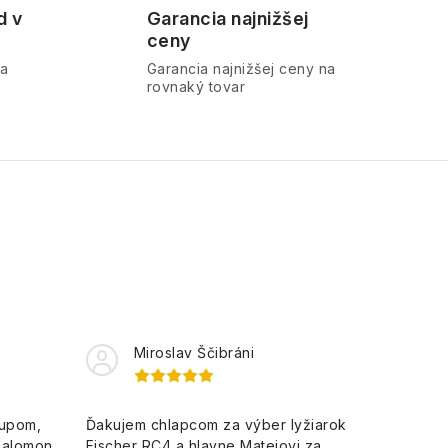
d v
Garancia najnižšej
ceny
ra
Garancia najnižšej ceny na
rovnaký tovar
Miroslav Ščibráni
kupom,
Ďakujem chlapcom za výber lyžiarok
Salomon
Fischer RC4 a hlavne Matejovi za