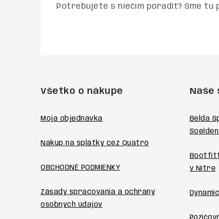
Potrebujete s niečím poradiť? Sme tu 
Z
á
Všetko o nákupe
Naše 
p
ä
Moja objednávka
Belda S
Soelden
t
Nákup na splátky cez Quatro
i
Bootfit
OBCHODNÉ PODMIENKY
v Nitre
e
Zásady spracovania a ochrany
Dynamic
osobných údajov
Požičovň