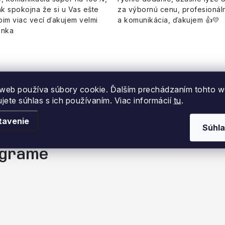
k spokojna že si u Vas ešte
za výbornú cenu, profesionáln
pim viac vecí ďakujem velmi
a komunikácia, ďakujem 👍💛
enka
web používa súbory cookie. Ďalším prechádzaním tohto 
ujete súhlas s ich používaním. Viac informácií
tu
.
tavenie
Súhla
tagrame