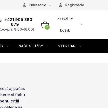
Prihlásenie
Registrácia
Prázdny
+421 905 383
679
(po–pia: 8:00–16:00)
NÁKUPNÝ
košík
KOŠÍK
KY
NAŠE SLUŽBY
VÝPREDAJ
ZNAČKY
viesť aj počas
berte si farbu
behu cítili
ho oblečenia