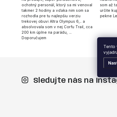
ochotný personál, ktorý sa mi venoval
som až ta
takmer 2 hodiny a vďaka nim som sa
určite ku
rozhodla pre tu najlepšiu verziu
pekne L
trekovej obuvi Altra Olympus 6,.. a
absolvovala som v nej Corfu Trail, cca
200 km úplne na parádu, ...
Doporučujem
Tento 
vyjadr
Nas
Sledujte nás na Ins