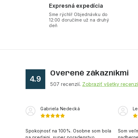
Expresná expedícia
Sme rýchli! Objednávku do
12:00 doručíme už na druhý
deň
Overené zákazníkmi
4.9
507
recenzií.
Zobraziť všetky recenz
Gabriela Nedecká
Le
Spokojnosť na 100%. Osobne som bola
Som veľm
na predajni, super poradenstvo,
nadherne