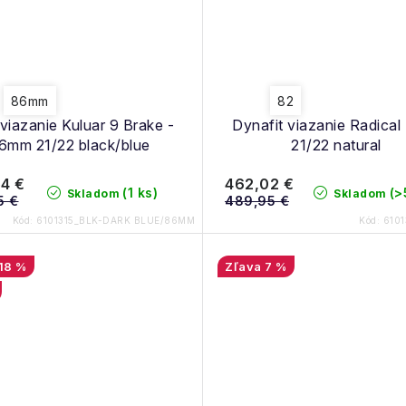
86mm
82
viazanie Kuluar 9 Brake -
Dynafit viazanie Radical
6mm 21/22 black/blue
21/22 natural
4 €
462,02 €
(1 ks)
(>
Skladom
Skladom
5 €
489,95 €
Kód:
6101315_BLK-DARK BLUE/86MM
Kód:
6101
18 %
7 %