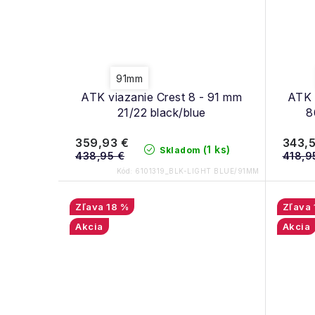
91mm
ATK viazanie Crest 8 - 91 mm
ATK 
21/22 black/blue
8
359,93 €
343,5
(1 ks)
Skladom
438,95 €
418,9
Kód:
6101319_BLK-LIGHT BLUE/91MM
18 %
Akcia
Akcia