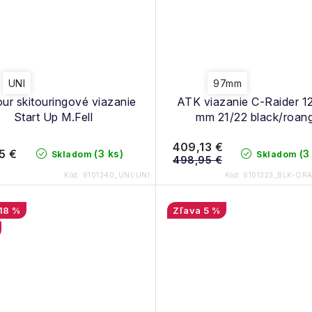
UNI
97mm
ur skitouringové viazanie
ATK viazanie C-Raider 12
Start Up M.Fell
mm 21/22 black/roan
409,13 €
5 €
(3 ks)
(3
Skladom
Skladom
498,95 €
Kód:
6101340_UNI/UNI
Kód:
6101323_BLK-OR
18 %
5 %