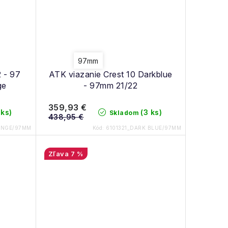
97mm
 - 97
ATK viazanie Crest 10 Darkblue
ge
- 97mm 21/22
359,93 €
 ks)
(3 ks)
Skladom
438,95 €
ANGE/97MM
Kód:
6101321_DARK BLUE/97MM
7 %