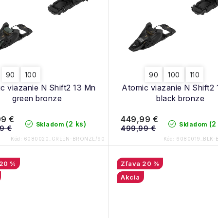
90
100
90
100
110
c viazanie N Shift2 13 Mn
Atomic viazanie N Shift2
green bronze
black bronze
99 €
449,99 €
(2 ks)
(2
Skladom
Skladom
9 €
499,99 €
Kód:
6080020_GREEN-BRONZE/90
Kód:
6080019_BLK-
20 %
20 %
Akcia