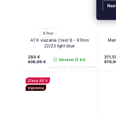
Nas
97mm
ATK viazanie Crest 8 - 97mm
Mark
22/23 light blue
384 €
311,5
(2 ks)
Skladom
438,95 €
379,9
Kód:
6101445_LIGHT BLUE/97MM
35 %
Výpredaj