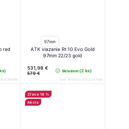
97mm
p red
ATK viazanie Rt 10 Evo Gold
97mm 22/23 gold
531,98 €
 ks)
(2 ks)
Skladom
579 €
-BLK/86MM
Kód:
6101520_GOLD/97MM
18 %
Akcia