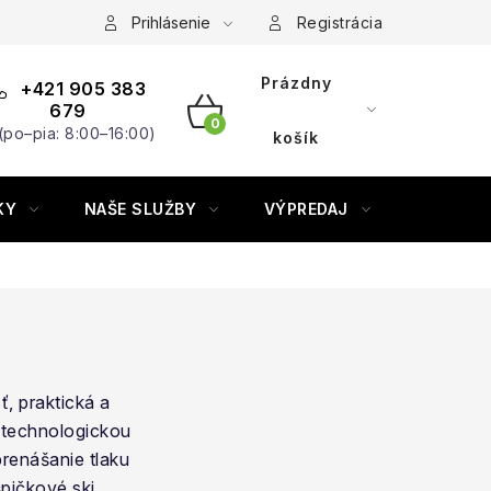
Prihlásenie
Registrácia
Prázdny
+421 905 383
679
(po–pia: 8:00–16:00)
NÁKUPNÝ
košík
KOŠÍK
KY
NAŠE SLUŽBY
VÝPREDAJ
ZNAČKY
, praktická a
 technologickou
renášanie tlaku
špičkové ski