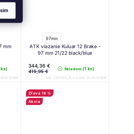
sím
97mm
97 mm
ATK viazanie Kuluar 12 Brake -
97 mm 21/22 black/blue
344,36 €
 ks)
(1 ks)
Skladom
419,95 €
-RED/97MM
Kód:
6101358_BLK-DARK BLUE/97MM
18 %
Akcia