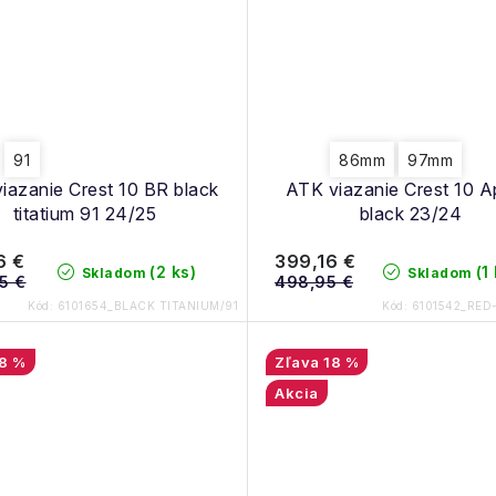
91
86mm
97mm
iazanie Crest 10 BR black
ATK viazanie Crest 10 A
titatium 91 24/25
black 23/24
6 €
399,16 €
(2 ks)
(1
Skladom
Skladom
5 €
498,95 €
Kód:
6101654_BLACK TITANIUM/91
Kód:
6101542_RED
8 %
18 %
Akcia