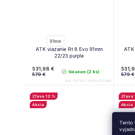
91mm
ATK viazanie Rt 8 Evo 91mm
ATK 
22/23 purple
531,98 €
531,9
(2 ks)
Skladom
579 €
579 €
Kód:
6101501_PURPLE/91MM
12 %
Akcia
Akcia
Tento 
vyjadr