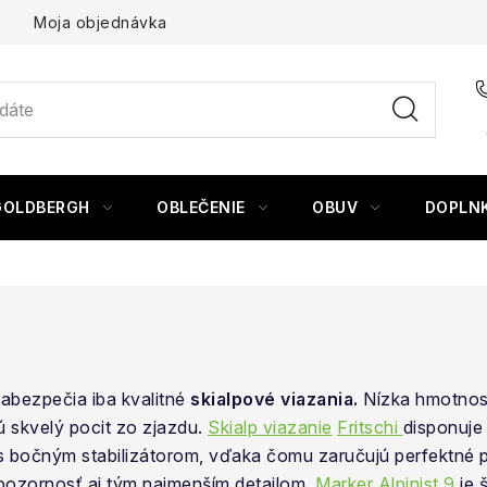
Moja objednávka
GOLDBERGH
OBLEČENIE
OBUV
DOPLN
abezpečia iba kvalitné
skialpové viazania.
Nízka hmotnosť
 skvelý pocit zo zjazdu.
Skialp viazanie
Fritschi
disponuje
 s bočným stabilizátorom, vďaka čomu zaručujú perfektné p
ť pozornosť aj tým najmenším detailom.
Marker Alpinist 9
je 