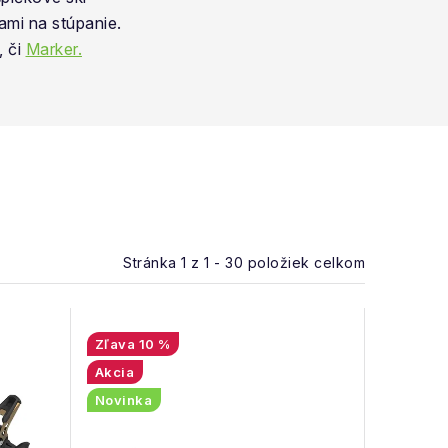
ami na stúpanie.
, či
Marker.
Stránka
1
z
1
-
30
položiek celkom
10 %
Akcia
Novinka