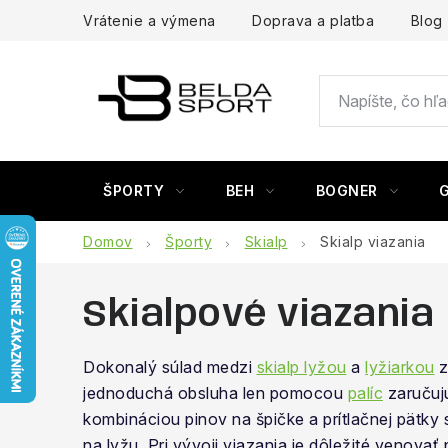
Prejsť
Vrátenie a výmena
Doprava a platba
Blog
na
obsah
ŠPORTY
BEH
BOGNER
Domov
Športy
Skialp
Skialp viazania
Skialpové viazania
Dokonalý súlad medzi
skialp lyžou
a
lyžiarkou
z
jednoduchá obsluha len pomocou
palíc
zaručujú
kombináciou pinov na špičke a prítlačnej pätky
na lyžu. Pri vývoji viazania je dôležité venova