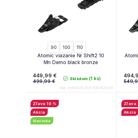
i
i
e
s
p
p
r
r
o
90
100
110
o
Atomic viazanie Nr Shift2 10
Atomi
d
d
Mn Demo black bronze
u
u
449,99 €
494,
(1 ks)
Skladom
k
499,99 €
549,9
k
Kód:
6080024_BLK-BRONZE/90
t
t
o
10 %
o
Akcia
Akcia
v
v
Novinka