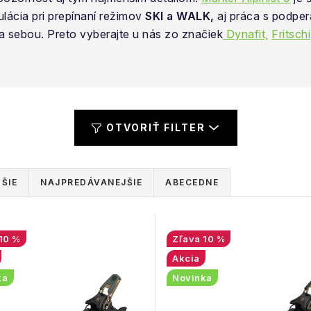
ulácia pri prepínaní režimov
SKI a WALK,
aj práca s podper
 sebou. Preto vyberajte u nás zo značiek
Dynafit,
Fritschi
OTVORIŤ FILTER
ŠIE
NAJPREDÁVANEJŠIE
ABECEDNE
10 %
10 %
Akcia
ka
Novinka