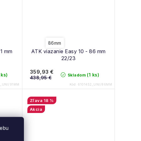
86mm
91 mm
ATK viazanie Easy 10 - 86 mm
22/23
359,93 €
 ks)
(1 ks)
Skladom
438,95 €
3_UNI/91MM
Kód:
6101452_UNI/86MM
18 %
Akcia
webu