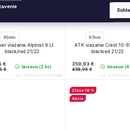
tavenie
Súhla
90mm
97mm
er viazanie Alpinist 9 Lt
ATK viazanie Crest 10-
black/red 21/22
blackred 21/22
5 €
359,93 €
(2 ks)
(4
Skladom
Skladom
5 €
438,95 €
Kód:
6101372_BLK-RED/90MM
Kód:
6101360_BLK
18 %
Akcia