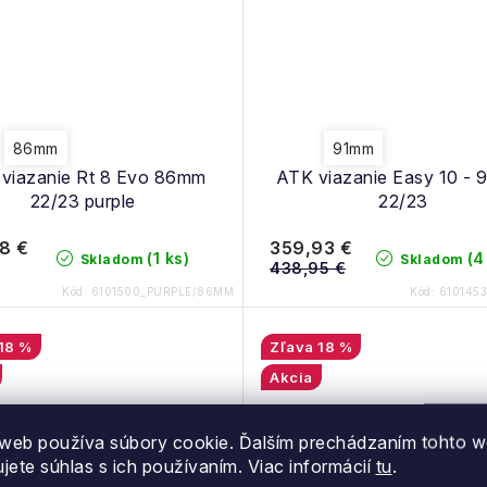
86mm
91mm
viazanie Rt 8 Evo 86mm
ATK viazanie Easy 10 - 
22/23 purple
22/23
8 €
359,93 €
(1 ks)
(4
Skladom
Skladom
438,95 €
Kód:
6101500_PURPLE/86MM
Kód:
610145
18 %
18 %
Akcia
web používa súbory cookie. Ďalším prechádzaním tohto 
ujete súhlas s ich používaním. Viac informácií
tu
.