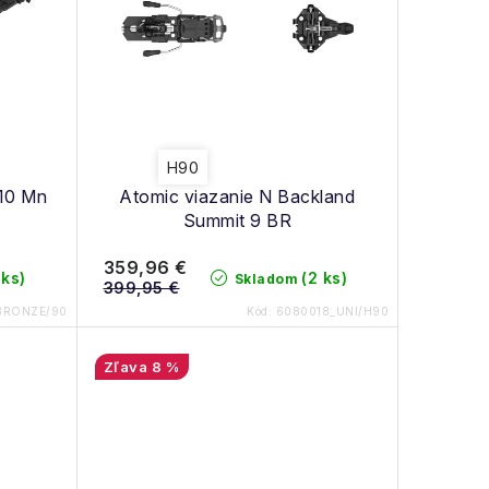
H90
 10 Mn
Atomic viazanie N Backland
Summit 9 BR
359,96 €
 ks)
(2 ks)
Skladom
399,95 €
BRONZE/90
Kód:
6080018_UNI/H90
8 %