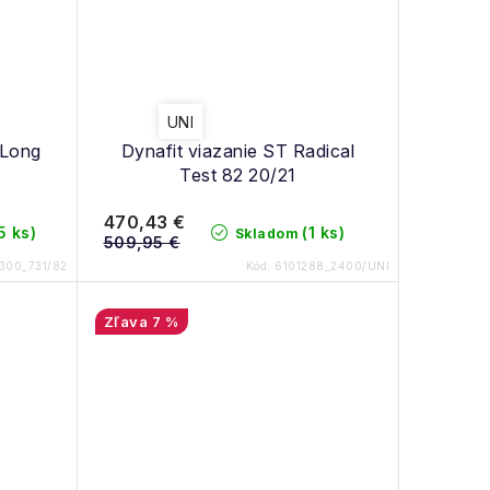
UNI
 Long
Dynafit viazanie ST Radical
Test 82 20/21
470,43 €
5 ks)
(1 ks)
Skladom
509,95 €
300_731/82
Kód:
6101288_2400/UNI
7 %