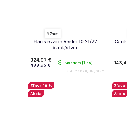
97mm
Elan viazanie Raider 10 21/22
Conto
black/silver
324,97 €
143,4
(1 ks)
Skladom
499,95 €
Kód:
6101348_UNI/91MM
18 %
Akcia
Akcia