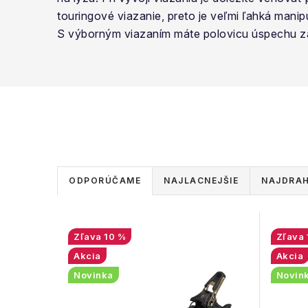
touringové viazanie, preto je veľmi ľahká manip
S výborným viazaním máte polovicu úspechu za
R
ODPORÚČAME
NAJLACNEJŠIE
NAJDRAH
a
d
V
10 %
e
Akcia
Akcia
ý
Novinka
Novin
n
p