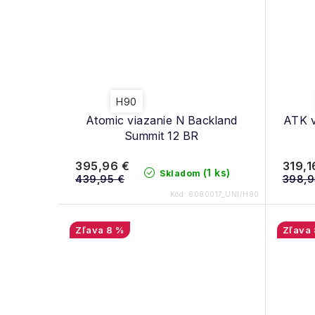
H90
Atomic viazanie N Backland
ATK v
Summit 12 BR
395,96 €
319,1
(1 ks)
Skladom
439,95 €
398,9
Kód:
6080017_UNI/H90
8 %