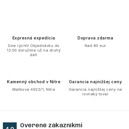
O
v
l
á
d
Expresná expedícia
Doprava zdarma
a
Sme rýchli! Objednávku do
Nad 80 eur
12:00 doručíme už na druhý
c
deň
i
e
p
r
Kamenný obchod v Nitre
Garancia najnižšej ceny
v
Malíkova 4922/1, Nitra
Garancia najnižšej ceny na
rovnaký tovar
k
y
v
ý
Overené zákazníkmi
p