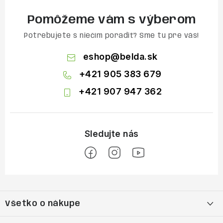
Pomôžeme vám s výberom
Potrebujete s niečím poradiť? Sme tu pre vás!
eshop
@
belda.sk
+421 905 383 679
+421 907 947 362
Z
á
Všetko o nákupe
p
ä