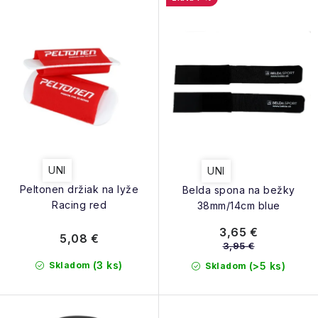
NAŠE SLUŽBY
p
e
r
p
VÝPREDAJ
o
r
d
ZNAČKY
o
u
d
k
Vrátenie a výmena
Doprava a platba
Blog
u
t
k
Moja objednávka
o
t
UNI
UNI
v
o
Peltonen držiak na lyže
Belda spona na bežky
v
Racing red
38mm/14cm blue
3,65 €
5,08 €
3,95 €
(3 ks)
Skladom
(>5 ks)
Skladom