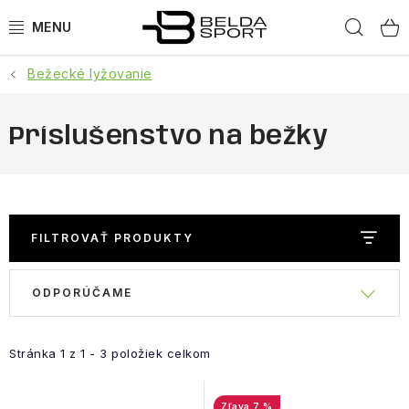
Prejsť
Hľad
na
obsah
Bežecké lyžovanie
ŠPORTY
BEH
Príslušenstvo na bežky
BOGNER
GOLDBERGH
FILTROVAŤ PRODUKTY
OBLEČENIE
R
ODPORÚČAME
V
a
OBUV
ý
d
p
e
Stránka
1
z
1
-
3
položiek celkom
DOPLNKY
i
n
s
i
7 %