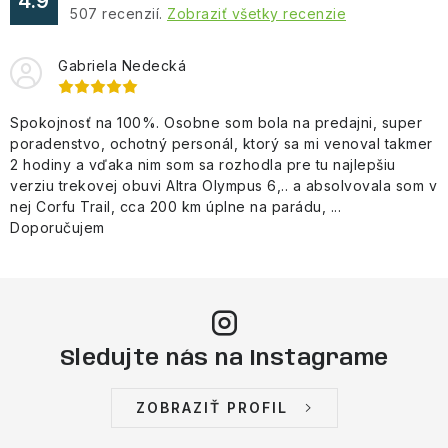
4.9
507
recenzií.
Zobraziť všetky recenzie
i
s
Gabriela Nedecká
u
Spokojnosť na 100%. Osobne som bola na predajni, super
poradenstvo, ochotný personál, ktorý sa mi venoval takmer
2 hodiny a vďaka nim som sa rozhodla pre tu najlepšiu
verziu trekovej obuvi Altra Olympus 6,.. a absolvovala som v
nej Corfu Trail, cca 200 km úplne na parádu, ...
Doporučujem
Sledujte nás na Instagrame
ZOBRAZIŤ PROFIL