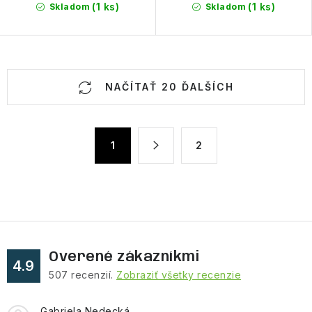
(1 ks)
(1 ks)
Skladom
Skladom
O
NAČÍTAŤ 20 ĎALŠÍCH
v
l
á
S
1
2
d
t
a
r
á
c
n
i
k
e
o
p
v
Overené zákazníkmi
r
4.9
a
v
507
recenzií.
Zobraziť všetky recenzie
n
k
i
Gabriela Nedecká