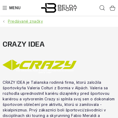
Prejsť
Hľad
na
obsah
Predávané značky
ŠPORTY
BEH
CRAZY IDEA
BOGNER
GOLDBERGH
OBLEČENIE
CRAZY IDEA je
Talianska rodinná firma, ktorú založila
športovkyňa Valeria Colturi z Bormia v Alpách. Valeria sa
OBUV
rozhodla uprednostniť kariéru dizajnérky pred športovou
kariérou a vytvorením Crazy si splnila svoj sen o dokonalom
športovom oblečení pre aktivitu, ktorú si zamilovala -
DOPLNKY
skialpinizmus. Prvý zákazníci boli športovci/závodníci v
disciplínach ski touring a skyrunning Fabio Meraldi a