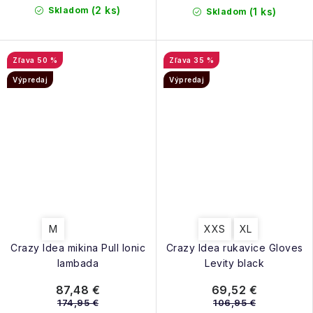
(2 ks)
Skladom
(1 ks)
Skladom
50 %
35 %
Výpredaj
Výpredaj
M
XXS
XL
Crazy Idea mikina Pull Ionic
Crazy Idea rukavice Gloves
lambada
Levity black
87,48 €
69,52 €
174,95 €
106,95 €