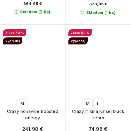
364,95 €
378,95 €
(2 ks)
Skladom
(1 ks)
Skladom
50 %
50 %
Výpredaj
Výpredaj
M
M
L
Crazy nohavice Boosted
Crazy mikina Kinsej black
energy
zebra
241,98 €
74,98 €