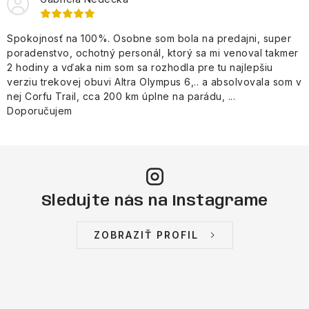
y
e
v
ý
Spokojnosť na 100%. Osobne som bola na predajni, super
p
poradenstvo, ochotný personál, ktorý sa mi venoval takmer
2 hodiny a vďaka nim som sa rozhodla pre tu najlepšiu
i
verziu trekovej obuvi Altra Olympus 6,.. a absolvovala som v
s
nej Corfu Trail, cca 200 km úplne na parádu, ...
u
Doporučujem
Sledujte nás na Instagrame
ZOBRAZIŤ PROFIL