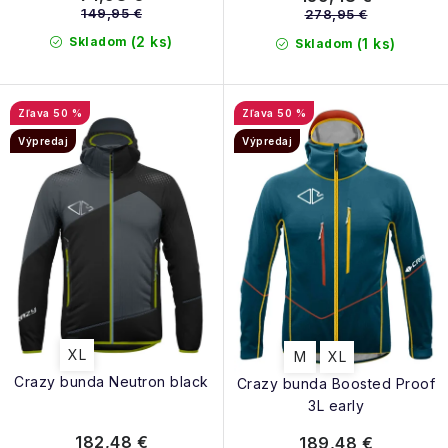
149,95 €
278,95 €
(2 ks)
Skladom
(1 ks)
Skladom
50 %
50 %
Výpredaj
Výpredaj
XL
M
XL
Crazy bunda Neutron black
Crazy bunda Boosted Proof
3L early
182,48 €
189,48 €