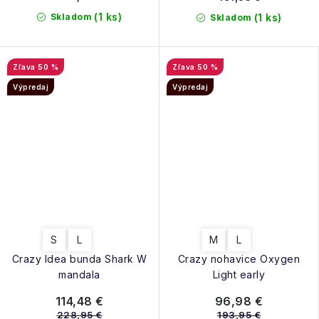
(1 ks)
Skladom
(1 ks)
Skladom
50 %
50 %
Výpredaj
Výpredaj
S
L
M
L
Crazy Idea bunda Shark W
Crazy nohavice Oxygen
mandala
Light early
114,48 €
96,98 €
228,95 €
193,95 €