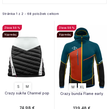
ý
a
p
d
i
e
Stránka
1
z
2
-
68
položiek celkom
s
n
p
i
50 %
50 %
r
e
Výpredaj
Výpredaj
o
p
d
r
u
o
k
d
t
u
o
k
v
t
S
M
M
XL
o
Crazy sukňa Channel pop
Crazy bunda Flame early
v
74,98 €
139,48 €