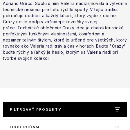
NAŠE SLUŽBY
Adriano Greco. Spolu s nimi Valeria nadizajnovala a vytvorila
technické riešenia pre tieto rýchle športy.
V tejto tradícii
pokračuje dodnes a každý kúsok, ktorý vyjde z dielne
VÝPREDAJ
Crazy nesie podpis vášnivej milovníčky svojej
práce.
Technické oblečenie Crazy Idea
je charakteristické
ZNAČKY
perfektnými f
unkčnými vlastnosťami, komfortom a
nezameniteľným štýlom, ktoré je určené pre všetkých, ktorý
rovnako ako Valeria radi trávia čas v horách. Buďte "Crazy"
Vrátenie a výmena
Doprava a platba
Blog
buďte rýchly a ľahký je heslo, ktorým sa Valeria riadi pri
Moja objednávka
tvorbe svojich kolekcií.
FILTROVAŤ PRODUKTY
V
R
ODPORÚČAME