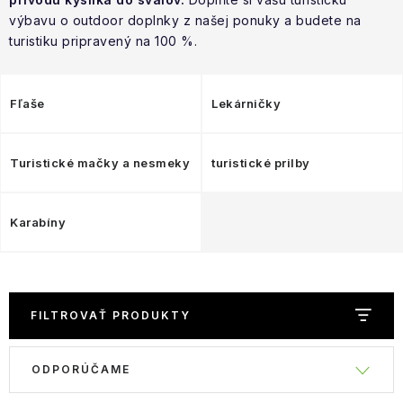
NAŠE SLUŽBY
výbavu o outdoor doplnky z našej ponuky a budete na
turistiku pripravený na 100 %.
VÝPREDAJ
ZNAČKY
Fľaše
Lekárničky
Vrátenie a výmena
Doprava a platba
Blog
Turistické mačky a nesmeky
turistické prilby
Moja objednávka
Karabíny
FILTROVAŤ PRODUKTY
R
ODPORÚČAME
V
a
ý