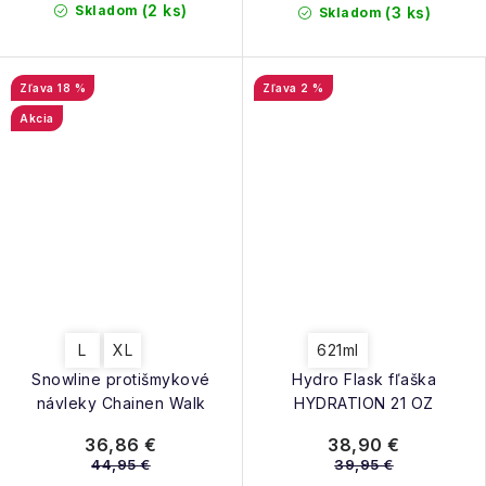
(2 ks)
Skladom
(3 ks)
Skladom
18 %
2 %
Akcia
L
XL
621ml
Snowline protišmykové
Hydro Flask fľaška
návleky Chainen Walk
HYDRATION 21 OZ
36,86 €
38,90 €
44,95 €
39,95 €