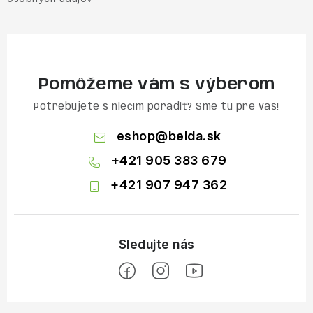
Pomôžeme vám s výberom
Potrebujete s niečím poradiť? Sme tu pre vás!
eshop
@
belda.sk
+421 905 383 679
+421 907 947 362
Z