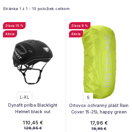
d
p
e
Stránka
1
z
1
-
15
položiek celkom
i
n
s
i
15 %
9 %
p
e
Akcia
Akcia
r
p
o
r
d
o
u
d
k
u
t
k
o
t
L-XL
S
v
o
Dynafit prilba Blacklight
Ortovox ochranný plášť Rain
v
Helmet black out
Cover 15-25L happy green
110,45 €
17,96 €
129,95 €
19,95 €