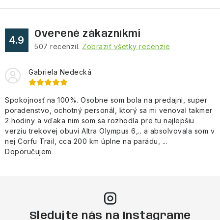
v
ý
Overené zákazníkmi
p
4.9
507
recenzií.
Zobraziť všetky recenzie
i
s
Gabriela Nedecká
u
Spokojnosť na 100%. Osobne som bola na predajni, super
poradenstvo, ochotný personál, ktorý sa mi venoval takmer
2 hodiny a vďaka nim som sa rozhodla pre tu najlepšiu
verziu trekovej obuvi Altra Olympus 6,.. a absolvovala som v
nej Corfu Trail, cca 200 km úplne na parádu, ...
Doporučujem
Sledujte nás na Instagrame