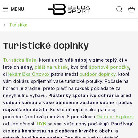
Prejsť
Hľad
na
obsah
Turistika
ŠPORTY
BEH
Turistické doplnky
BOGNER
Turistická fľaša
, ktorá
udrží váš nápoj v zime teplý, či v
lete chladný
,
plášť na ruksak
, kvalitné
športové ponožky
,
či
lekárnička Ortovox
patria medzi
outdoor doplnky
, ktoré
GOLDBERGH
vám dokážu spríjemniť vaše turistické potulky. Počasie na
horách je zradné, preto plášť na ruksak pokladajte za
OBLEČENIE
nevyhnutnú výbavu.
Pláštenky spoľahlivo ochránia pred
vodou i špinou a vaše oblečenie zostane suché i počas
OBUV
najväčšieho dažďa.
Ku skutočnej turistike patria aj
poriadne športové ponožky. S ponožkami
Outdoor Explorer
DOPLNKY
od spoločnosti
UYN
sa vám vaše nohy poďakujú.
Používajú
cielenú kompresiu na zlepšenie krvného obehu a
prívodu kyslíka do svalov.
Doplňte si vašu turistickú