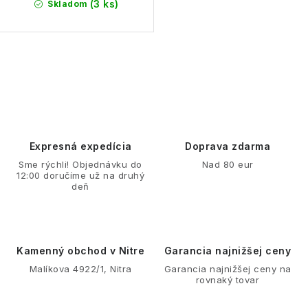
(3 ks)
Skladom
O
v
l
á
d
Expresná expedícia
Doprava zdarma
a
Sme rýchli! Objednávku do
Nad 80 eur
12:00 doručíme už na druhý
c
deň
i
e
p
r
Kamenný obchod v Nitre
Garancia najnižšej ceny
v
Malíkova 4922/1, Nitra
Garancia najnižšej ceny na
rovnaký tovar
k
y