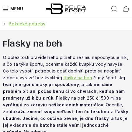
Prejsť
Hľad
na
obsah
Bežecké potreby
ŠPORTY
BEH
Fľašky na beh
BOGNER
O dôležitosti pravidelného pitného režimu nepochybuje nik,
a čo sa týka športu, oceníme každú kvapku vody navyše.
Čo telo vypotí, potrebuje opäť doplniť, preto sa neoplatí
GOLDBERGH
z domu vyraziť bez kvalitnej
fľašky na beh
či iný šport. J
ej
tvar je ergonomicky prispôsobený, a tak nemáme
OBLEČENIE
problém piť ani počas behu či vo chvíľach, keď sa nám
predmety už kĺžu z rúk.
Fľašky na beh 250 či 500 ml sa
OBUV
vyrábajú zo zdraviu neškodiacich materiálov.
Oceníte,
že
dokážu zmeniť svoju veľkosť, len čo tekutina z fľašky
DOPLNKY
ubudne.
Jediné, čo ostáva pevné, je dno fľašky, a tak je
jej vkladanie do batoha stále veľmi jednoduché
a rýchle.
Na zdravie!