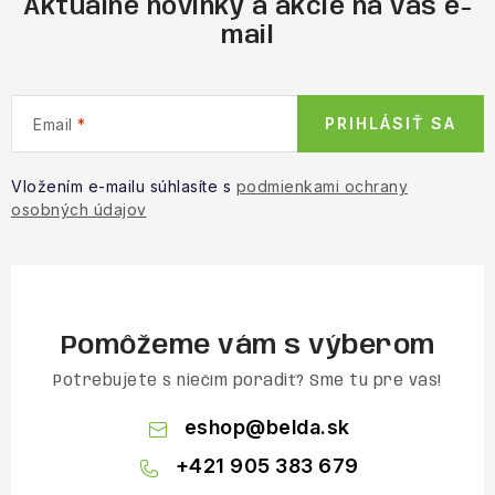
Aktuálne novinky a akcie na váš e-
mail
PRIHLÁSIŤ SA
Email
Vložením e-mailu súhlasíte s
podmienkami ochrany
osobných údajov
Pomôžeme vám s výberom
Potrebujete s niečím poradiť? Sme tu pre vás!
eshop
@
belda.sk
+421 905 383 679