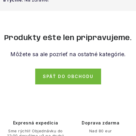
NAŠE SLUŽBY
VÝPREDAJ
ZNAČKY
Produkty ešte len pripravujeme.
Vrátenie a výmena
Doprava a platba
Blog
Môžete sa ale pozrieť na ostatné kategórie.
Moja objednávka
SPÄŤ DO OBCHODU
Expresná expedícia
Doprava zdarma
Sme rýchli! Objednávku do
Nad 80 eur
12:00 doručíme už na druhý