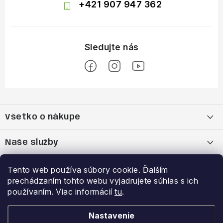
+421 907 947 362
Z
á
Všetko o nákupe
p
ä
Moja objednávka
Naše služby
t
i
Nákup na splátky cez Quatro
Belda Sport x Atomic Skitest Soelden 2025
Výhody a zľavy
Tento web používa súbory cookie. Ďalším
e
prechádzaním tohto webu vyjadrujete súhlas s ich
OBCHODNÉ PODMIENKY
Bootfitting - Tvarovanie Lyžiarok v Nitre
Garancia najnižšej ceny
používaním. Viac informácií
tu
.
Prihlásenie
E-mail
Zásady spracovania a ochrany osobných údajov
Dynamická analýza chodidla
VERNOSTNÝ PROGRAM
Nastavenie