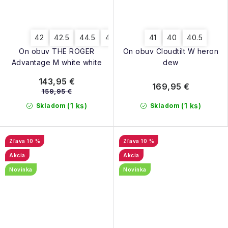
42
42.5
44.5
46
41
40
40.5
On obuv THE ROGER
On obuv Cloudtilt W heron
Advantage M white white
dew
143,95 €
169,95 €
159,95 €
(1 ks)
(1 ks)
Skladom
Skladom
10 %
10 %
Akcia
Akcia
Novinka
Novinka