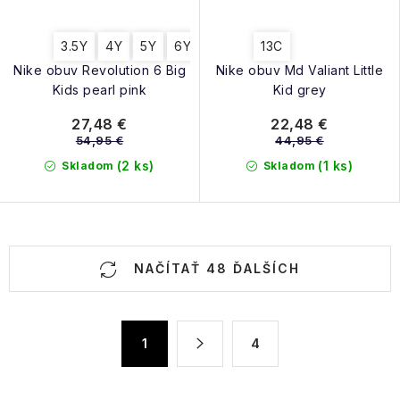
3.5Y
4Y
5Y
6Y
13C
Nike obuv Revolution 6 Big
Nike obuv Md Valiant Little
Kids pearl pink
Kid grey
27,48 €
22,48 €
54,95 €
44,95 €
(2 ks)
(1 ks)
Skladom
Skladom
O
NAČÍTAŤ 48 ĎALŠÍCH
v
l
á
S
1
4
d
t
a
r
á
c