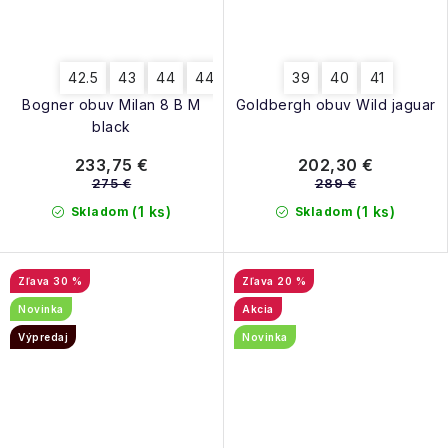
42.5
43
44
44.5
45
43.5
39
40
41
Bogner obuv Milan 8 B M
Goldbergh obuv Wild jaguar
black
233,75 €
202,30 €
275 €
289 €
(1 ks)
(1 ks)
Skladom
Skladom
30 %
20 %
Novinka
Akcia
Výpredaj
Novinka