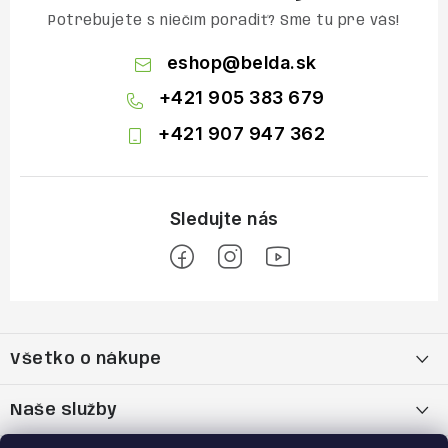
Potrebujete s niečím poradiť? Sme tu pre vás!
eshop
@
belda.sk
+421 905 383 679
+421 907 947 362
Z
á
Všetko o nákupe
p
ä
Moja objednávka
Naše služby
t
Nákup na splátky cez Quatro