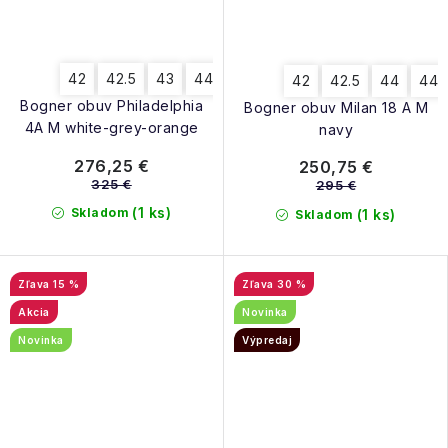
42
42.5
43
44
43.5
42
42.5
44
44.
Bogner obuv Philadelphia
Bogner obuv Milan 18 A M
4A M white-grey-orange
navy
276,25 €
250,75 €
325 €
295 €
(1 ks)
Skladom
(1 ks)
Skladom
15 %
30 %
Akcia
Novinka
Novinka
Výpredaj