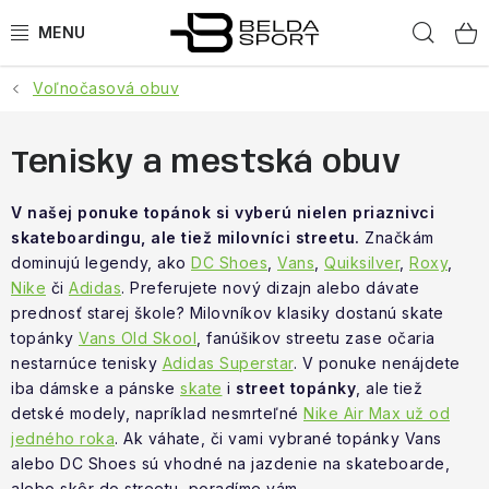
Prejsť
Hľad
na
obsah
Voľnočasová obuv
ŠPORTY
BEH
Tenisky a mestská obuv
BOGNER
V našej ponuke topánok si vyberú nielen priaznivci
skateboardingu, ale tiež milovníci streetu.
Značkám
dominujú legendy, ako
DC Shoes
,
Vans
,
Quiksilver
,
Roxy
,
GOLDBERGH
Nike
či
Adidas
. Preferujete nový dizajn alebo dávate
prednosť starej škole? Milovníkov klasiky dostanú skate
OBLEČENIE
topánky
Vans Old Skool
, fanúšikov streetu zase očaria
nestarnúce tenisky
Adidas Superstar
. V ponuke nenájdete
OBUV
iba dámske a pánske
skate
i
street topánky
, ale tiež
detské modely, napríklad nesmrteľné
Nike Air Max už od
DOPLNKY
jedného roka
. Ak váhate, či vami vybrané topánky Vans
alebo DC Shoes sú vhodné na jazdenie na skateboarde,
alebo skôr do streetu, poradíme vám.