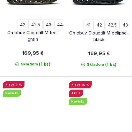
42
42.5
43
44
44.5
45
46
41
42
42.5
43
On obuv Cloudtilt M fen-
On obuv Cloudtilt M eclipse-
grain
black
169,95 €
169,95 €
(1 ks)
Skladom
(1 ks)
Skladom
8 %
15 %
Novinka
Akcia
Novinka