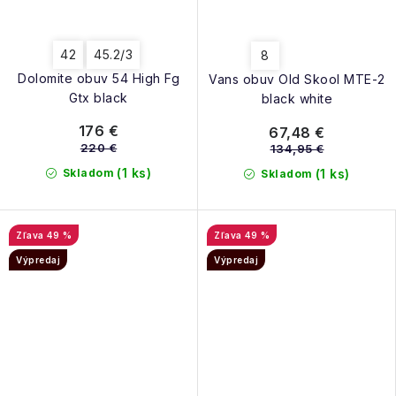
42
45.2/3
8
Dolomite obuv 54 High Fg
Vans obuv Old Skool MTE-2
Gtx black
black white
176 €
67,48 €
220 €
134,95 €
(1 ks)
Skladom
(1 ks)
Skladom
49 %
49 %
Výpredaj
Výpredaj