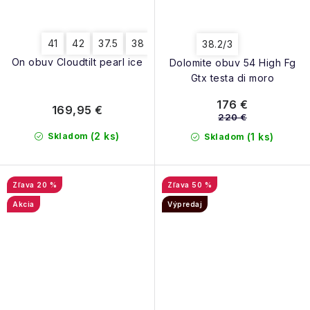
41
42
37.5
38
38.5
39
40
40.5
38.2/3
On obuv Cloudtilt pearl ice
Dolomite obuv 54 High Fg
Gtx testa di moro
176 €
169,95 €
220 €
(2 ks)
Skladom
(1 ks)
Skladom
20 %
50 %
Akcia
Výpredaj