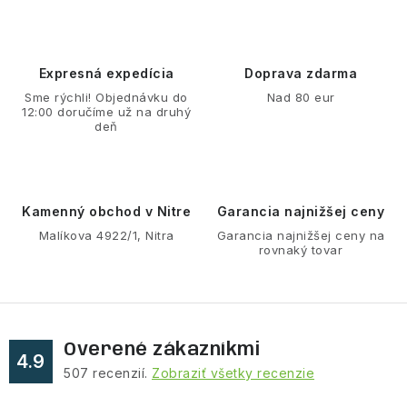
n
i
k
e
o
p
Expresná expedícia
Doprava zdarma
v
r
Sme rýchli! Objednávku do
Nad 80 eur
a
v
12:00 doručíme už na druhý
n
deň
k
i
y
e
v
ý
Kamenný obchod v Nitre
Garancia najnižšej ceny
p
Malíkova 4922/1, Nitra
Garancia najnižšej ceny na
rovnaký tovar
i
s
u
Overené zákazníkmi
4.9
507
recenzií.
Zobraziť všetky recenzie