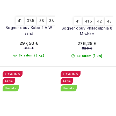
41
37.5
38
38.5
39
40
40.5
39.5
41
41.5
42
43
Bogner obuv Kobe 2 A W
Bogner obuv Philadelphia 8
sand
M white
297,50 €
276,25 €
350 €
325 €
(1 ks)
Skladom
(1 ks)
Skladom
15 %
15 %
Akcia
Akcia
Novinka
Novinka