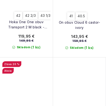
42
42 2/3
43 1/3
44
44 2/3
46
46 2/3
41
40.5
Hoka One One obuv
On obuv Cloud 6 castor-
Transport 2 M black -
ivory
alabaster
119,95 €
143,95 €
149,95 €
159,95 €
(1 ks)
Skladom
(1 ks)
Skladom
20 %
Akcia