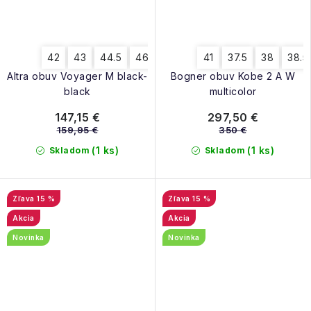
42
43
44.5
46
41
37.5
38
38.5
Altra obuv Voyager M black-
Bogner obuv Kobe 2 A W
black
multicolor
147,15 €
297,50 €
159,95 €
350 €
(1 ks)
(1 ks)
Skladom
Skladom
15 %
15 %
Akcia
Akcia
Novinka
Novinka