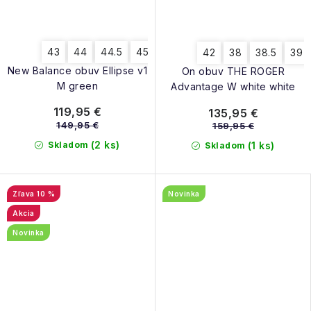
43
44
44.5
45
45.5
42
38
38.5
39
New Balance obuv Ellipse v1
On obuv THE ROGER
M green
Advantage W white white
119,95 €
135,95 €
149,95 €
159,95 €
(2 ks)
Skladom
(1 ks)
Skladom
10 %
Novinka
Akcia
Novinka