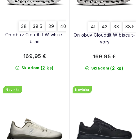
k
u
t
k
o
t
38
38.5
39
40
40.5
41
42
41
42
38
38.5
v
o
On obuv Cloudtilt W white-
On obuv Cloudtilt W biscuit-
v
bran
ivory
169,95 €
169,95 €
(2 ks)
Skladom
(2 ks)
Skladom
Novinka
Novinka