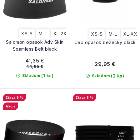
d
k
u
t
k
o
t
v
XS-S
M-L
XL-2X
XS-S
M-L
XL-XX
o
Salomon opasok Adv Skin
Cep opasok bežecký black
v
Seamless Belt black
41,35 €
29,95 €
44,95 €
(1 ks)
Skladom
(2 ks)
Skladom
9 %
8 %
Akcia