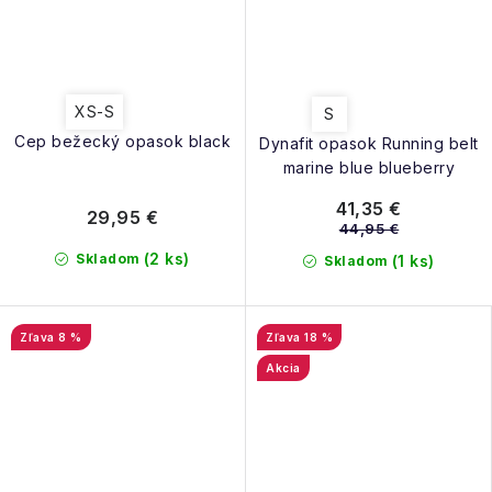
XS-S
S
Cep bežecký opasok black
Dynafit opasok Running belt
marine blue blueberry
41,35 €
29,95 €
44,95 €
(2 ks)
Skladom
(1 ks)
Skladom
8 %
18 %
Akcia