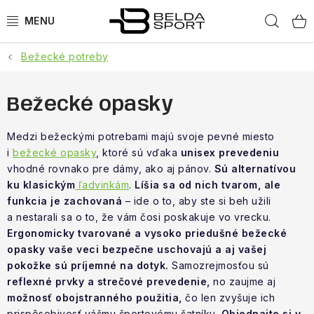
Prejsť
Hľad
na
obsah
Bežecké potreby
ŠPORTY
BEH
Bežecké opasky
BOGNER
Medzi bežeckými potrebami majú svoje pevné miesto
i
bežecké opasky
, ktoré sú vďaka
unisex prevedeniu
vhodné rovnako pre dámy, ako aj pánov.
Sú alternatívou
GOLDBERGH
ku klasickým
ľadvinkám
.
Líšia sa od nich tvarom, ale
funkcia je zachovaná
– ide o to, aby ste si beh užili
OBLEČENIE
a nestarali sa o to, že vám čosi poskakuje vo vrecku.
Ergonomicky tvarované a vysoko priedušné bežecké
OBUV
opasky vaše veci bezpečne uschovajú a aj vašej
pokožke sú príjemné na dotyk.
Samozrejmosťou sú
DOPLNKY
reflexné prvky a strečové prevedenie,
no zaujme aj
možnosť obojstranného použitia,
čo len zvyšuje ich
prispôsobivosť vášmu športovému šatníku.
Objednajte si v