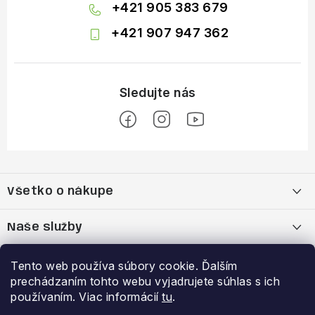
+421 905 383 679
+421 907 947 362
Z
á
Všetko o nákupe
p
ä
Moja objednávka
Naše služby
t
i
Nákup na splátky cez Quatro
Belda Sport x Atomic Skitest Soelden 2025
Výhody a zľavy
Tento web používa súbory cookie. Ďalším
e
prechádzaním tohto webu vyjadrujete súhlas s ich
OBCHODNÉ PODMIENKY
Bootfitting - Tvarovanie Lyžiarok v Nitre
Garancia najnižšej ceny
používaním. Viac informácií
tu
.
Prihlásenie