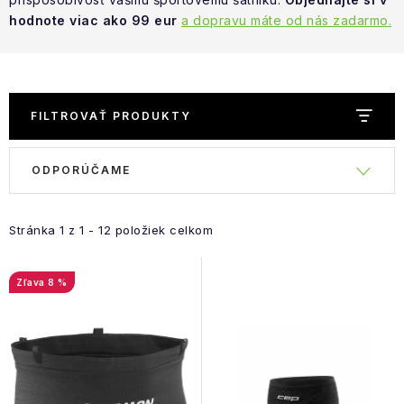
NAŠE SLUŽBY
hodnote viac ako 99 eur
a dopravu máte od nás zadarmo.
VÝPREDAJ
ZNAČKY
FILTROVAŤ PRODUKTY
Vrátenie a výmena
Doprava a platba
Blog
R
V
ODPORÚČAME
Moja objednávka
a
ý
d
p
e
Stránka
1
z
1
-
12
položiek celkom
i
n
s
i
8 %
p
e
r
p
o
r
d
o
u