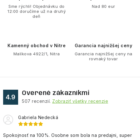
a
Sme rýchli! Objednávku do
Nad 80 eur
12:00 doručíme už na druhý
c
deň
i
e
p
r
Kamenný obchod v Nitre
Garancia najnižšej ceny
v
Malíkova 4922/1, Nitra
Garancia najnižšej ceny na
rovnaký tovar
k
y
v
ý
Overené zákazníkmi
p
4.9
507
recenzií.
Zobraziť všetky recenzie
i
s
Gabriela Nedecká
u
Spokojnosť na 100%. Osobne som bola na predajni, super