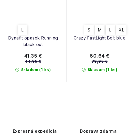
L
S
M
L
XL
Dynafit opasok Running
Crazy FastLight Belt blue
black out
41,35 €
60,64 €
44,95 €
73,95 €
(1 ks)
(1 ks)
Skladom
Skladom
O
v
l
á
d
Expresná expedícia
Doprava zdarma