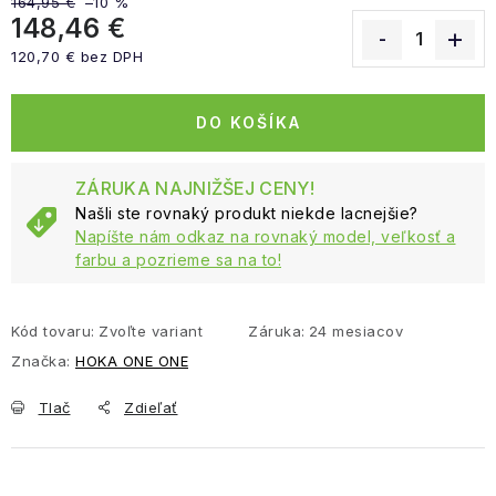
164,95 €
–10 %
148,46 €
120,70 € bez DPH
Jednotková cena:
DO KOŠÍKA
ZÁRUKA NAJNIŽŠEJ CENY!
Našli ste rovnaký produkt niekde lacnejšie?
Napíšte nám odkaz na rovnaký model, veľkosť a
farbu a pozrieme sa na to!
Kód tovaru:
Zvoľte variant
Záruka
:
24 mesiacov
Značka:
HOKA ONE ONE
Tlač
Zdieľať