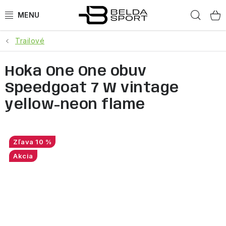
Prejsť
Hľad
na
obsah
Trailové
ŠPORTY
Hoka One One obuv
BEH
Speedgoat 7 W vintage
BOGNER
yellow-neon flame
GOLDBERGH
10 %
OBLEČENIE
Akcia
OBUV
DOPLNKY