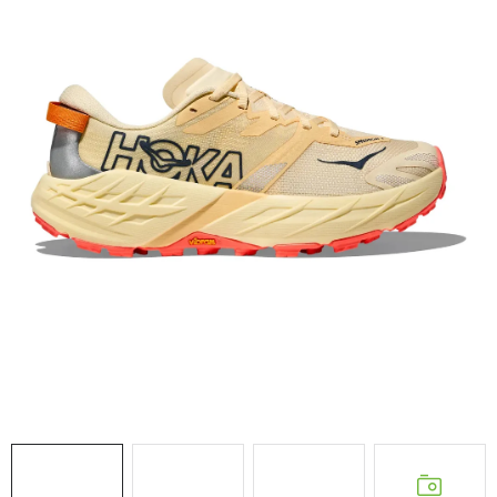
NAŠE SLUŽBY
VÝPREDAJ
ZNAČKY
Vrátenie a výmena
Doprava a platba
Blog
Moja objednávka