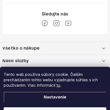
Z
á
Všetko o nákupe
p
ä
Moja objednávka
Naše služby
t
i
Nákup na splátky cez Quatro
Belda Sport x Atomic Skitest Soelden 2025
Výhody a zľavy
Tento web používa súbory cookie. Ďalším
e
prechádzaním tohto webu vyjadrujete súhlas s ich
OBCHODNÉ PODMIENKY
Bootfitting - Tvarovanie Lyžiarok v Nitre
Garancia najnižšej ceny
používaním. Viac informácií
tu
.
Prihlásenie
E-mail
Zásady spracovania a ochrany osobných údajov
Dynamická analýza chodidla
VERNOSTNÝ PROGRAM
Nastavenie
Reklamačný poriadok
Požičovňa lyží