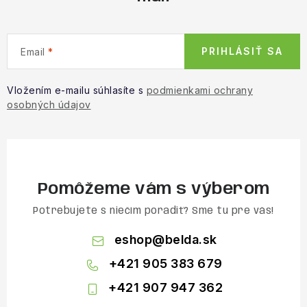
PRIHLÁSIŤ SA
Email
Vložením e-mailu súhlasíte s
podmienkami ochrany
osobných údajov
Pomôžeme vám s výberom
Potrebujete s niečím poradiť? Sme tu pre vás!
eshop
@
belda.sk
+421 905 383 679
+421 907 947 362