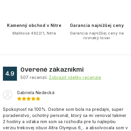
k
i
y
e
v
ý
Kamenný obchod v Nitre
Garancia najnižšej ceny
p
Malíkova 4922/1, Nitra
Garancia najnižšej ceny na
rovnaký tovar
i
s
u
Overené zákazníkmi
4.9
507
recenzií.
Zobraziť všetky recenzie
Gabriela Nedecká
Spokojnosť na 100%. Osobne som bola na predajni, super
poradenstvo, ochotný personál, ktorý sa mi venoval takmer
2 hodiny a vďaka nim som sa rozhodla pre tu najlepšiu
verziu trekovej obuvi Altra Olympus 6,.. a absolvovala som v