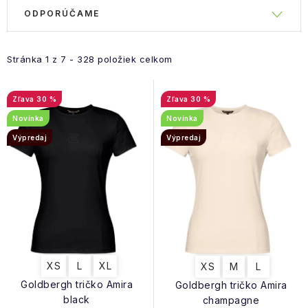
R
ODPORÚČAME
V
a
ý
d
p
e
Stránka
1
z
7
-
328
položiek celkom
i
n
s
i
30 %
30 %
p
e
Novinka
Novinka
r
p
Výpredaj
Výpredaj
o
r
d
o
u
d
k
u
t
k
o
t
XS
L
XL
XS
M
L
v
o
Goldbergh tričko Amira
Goldbergh tričko Amira
v
black
champagne