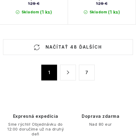
129 €
129 €
(1 ks)
(1 ks)
Skladom
Skladom
O
NAČÍTAŤ 48 ĎALŠÍCH
v
l
á
S
1
7
d
t
a
r
á
c
n
i
k
e
o
p
Expresná expedícia
Doprava zdarma
v
r
Sme rýchli! Objednávku do
Nad 80 eur
a
v
12:00 doručíme už na druhý
n
deň