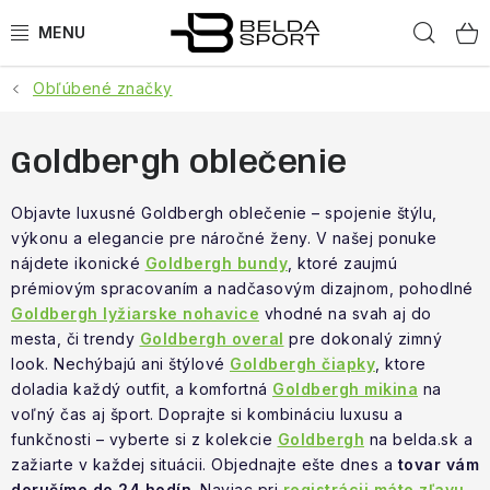
Prejsť
Hľad
na
obsah
Obľúbené značky
ŠPORTY
BEH
Goldbergh oblečenie
BOGNER
Objavte luxusné Goldbergh oblečenie – spojenie štýlu,
výkonu a elegancie pre náročné ženy. V našej ponuke
nájdete ikonické
Goldbergh bundy
, ktoré zaujmú
GOLDBERGH
prémiovým spracovaním a nadčasovým dizajnom, pohodlné
Goldbergh lyžiarske nohavice
vhodné na svah aj do
OBLEČENIE
mesta, či trendy
Goldbergh overal
pre dokonalý zimný
look. Nechýbajú ani štýlové
Goldbergh čiapky
, ktore
OBUV
doladia každý outfit, a komfortná
Goldbergh mikina
na
voľný čas aj šport. Doprajte si kombináciu luxusu a
DOPLNKY
funkčnosti – vyberte si z kolekcie
Goldbergh
na belda.sk a
zažiarte v každej situácii. Objednajte ešte dnes a
tovar vám
doručíme do 24 hodín
. Naviac pri
registrácii máte zľavu