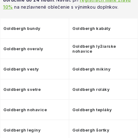
NAŠE SLUŽBY
10%
na nezlavnené oblečenie s výnimkou doplnkov.
VÝPREDAJ
Goldbergh bundy
Goldbergh kabáty
ZNAČKY
Goldbergh lyžiarske
Goldbergh overaly
Vrátenie a výmena
Doprava a platba
Blog
nohavice
Moja objednávka
Goldbergh vesty
Goldbergh mikiny
Goldbergh svetre
Goldbergh roláky
Goldbergh nohavice
Goldbergh tepláky
Goldbergh legíny
Goldbergh šortky