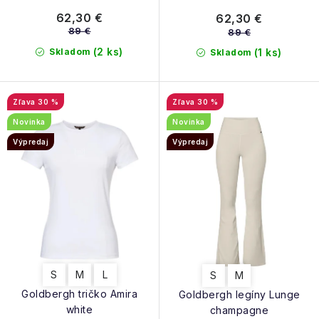
62,30 €
62,30 €
89 €
89 €
(2 ks)
Skladom
(1 ks)
Skladom
30 %
30 %
Novinka
Novinka
Výpredaj
Výpredaj
S
M
L
S
M
Goldbergh tričko Amira
Goldbergh legíny Lunge
white
champagne