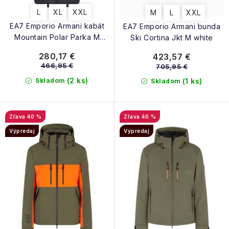
t
v
L
XL
XXL
M
L
XXL
o
EA7 Emporio Armani kabát
EA7 Emporio Armani bunda
v
Mountain Polar Parka M
Ski Cortina Jkt M white
black
280,17 €
423,57 €
466,95 €
705,95 €
(2 ks)
Skladom
(1 ks)
Skladom
40 %
40 %
Výpredaj
Výpredaj