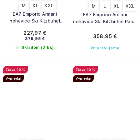
M
XL
XXL
M
L
XL
XXL
EA7 Emporio Armani
EA7 Emporio Armani
nohavice Ski Kitzbuhel
nohavice Ski Kitzbuhel Pants
Protectum7 Pants M black
M black
227,97 €
358,95 €
379,95 €
(2 ks)
Skladom
Pripravujeme
40 %
40 %
Výpredaj
Výpredaj