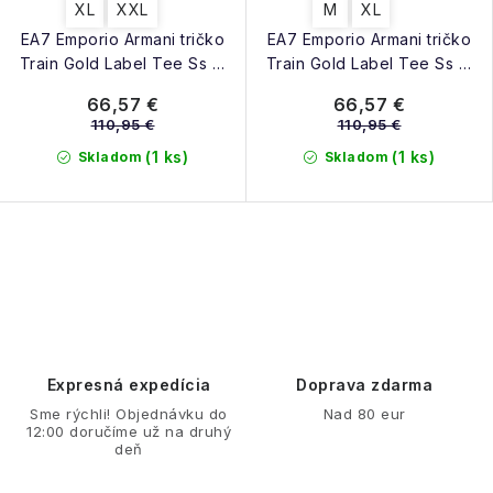
XL
XXL
M
XL
EA7 Emporio Armani tričko
EA7 Emporio Armani tričko
Train Gold Label Tee Ss M
Train Gold Label Tee Ss M
black
rainy day
66,57 €
66,57 €
110,95 €
110,95 €
(1 ks)
(1 ks)
Skladom
Skladom
O
v
l
á
d
Expresná expedícia
Doprava zdarma
a
Sme rýchli! Objednávku do
Nad 80 eur
12:00 doručíme už na druhý
c
deň
i