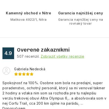
e
p
r
Kamenný obchod v Nitre
Garancia najnižšej ceny
v
Malíkova 4922/1, Nitra
Garancia najnižšej ceny na
rovnaký tovar
k
y
v
ý
Overené zákazníkmi
p
4.9
507
recenzií.
Zobraziť všetky recenzie
i
s
Gabriela Nedecká
u
Spokojnosť na 100%. Osobne som bola na predajni, super
poradenstvo, ochotný personál, ktorý sa mi venoval takmer
2 hodiny a vďaka nim som sa rozhodla pre tu najlepšiu
verziu trekovej obuvi Altra Olympus 6,.. a absolvovala som v
nej Corfu Trail, cca 200 km úplne na parádu, ...
Doporučujem