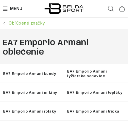
Prejsť
Hľad
na
obsah
Obľúbené značky
ŠPORTY
BEH
EA7 Emporio Armani
oblečenie
BOGNER
GOLDBERGH
EA7 Emporio Armani
EA7 Emporio Armani bundy
lyžiarske nohavice
OBLEČENIE
EA7 Emporio Armani mikiny
EA7 Emporio Armani tepláky
OBUV
EA7 Emporio Armani roláky
EA7 Emporio Armani tričká
DOPLNKY