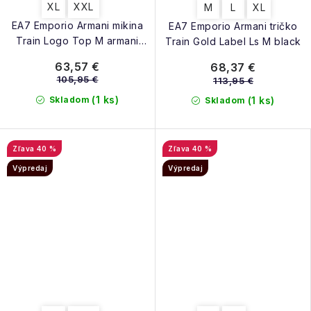
XL
XXL
M
L
XL
EA7 Emporio Armani mikina
EA7 Emporio Armani tričko
Train Logo Top M armani
Train Gold Label Ls M black
blue
63,57 €
68,37 €
105,95 €
113,95 €
(1 ks)
Skladom
(1 ks)
Skladom
40 %
40 %
Výpredaj
Výpredaj