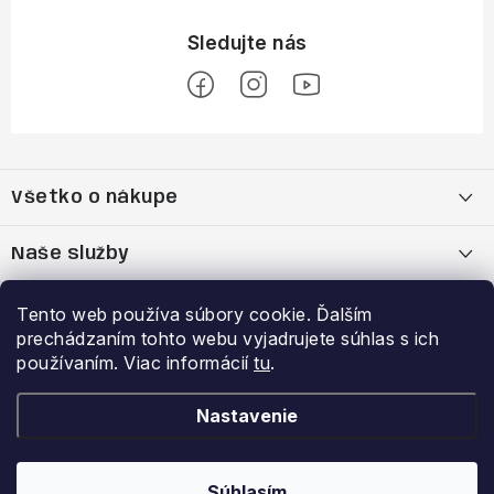
Z
á
Všetko o nákupe
p
ä
Moja objednávka
Naše služby
t
i
Nákup na splátky cez Quatro
Belda Sport x Atomic Skitest Soelden 2025
Výhody a zľavy
Tento web používa súbory cookie. Ďalším
e
prechádzaním tohto webu vyjadrujete súhlas s ich
OBCHODNÉ PODMIENKY
Bootfitting - Tvarovanie Lyžiarok v Nitre
Garancia najnižšej ceny
používaním. Viac informácií
tu
.
Prihlásenie
E-mail
Zásady spracovania a ochrany osobných údajov
Dynamická analýza chodidla
VERNOSTNÝ PROGRAM
Nastavenie
Reklamačný poriadok
Požičovňa lyží
Súhlasím
Copyright 2026
Belda.sk
. Všetky práva vyhradené.