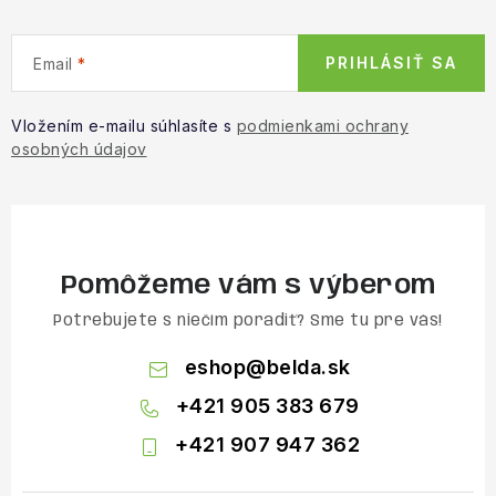
PRIHLÁSIŤ SA
Email
Vložením e-mailu súhlasíte s
podmienkami ochrany
osobných údajov
Pomôžeme vám s výberom
Potrebujete s niečím poradiť? Sme tu pre vás!
eshop
@
belda.sk
+421 905 383 679
+421 907 947 362