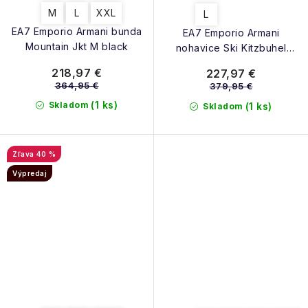
M
L
XXL
L
EA7 Emporio Armani bunda
EA7 Emporio Armani
Mountain Jkt M black
nohavice Ski Kitzbuhel
Protectum7 Pants M grape
218,97 €
227,97 €
leaf
364,95 €
379,95 €
(1 ks)
Skladom
(1 ks)
Skladom
40 %
Výpredaj