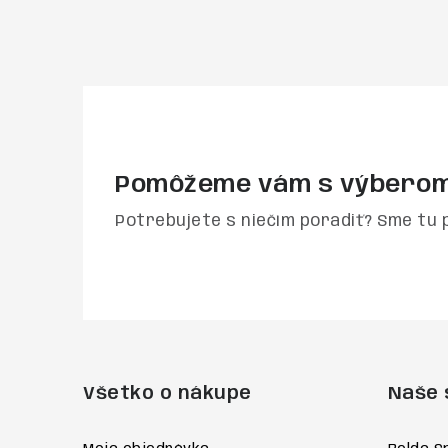
Pomôžeme vám s výbero
Potrebujete s niečím poradiť? Sme tu 
Z
á
Všetko o nákupe
Naše 
p