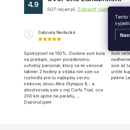
p
4.9
507
recenzií.
Zobraziť všetky recenz
r
Tento 
v
vyjadr
k
Gabriela Nedecká
Le
Nas
y
v
Spokojnosť na 100%. Osobne som bola
Som veľm
na predajni, super poradenstvo,
nadherne
ý
ochotný personál, ktorý sa mi venoval
som až ta
p
takmer 2 hodiny a vďaka nim som sa
určite ku
rozhodla pre tu najlepšiu verziu
pekne L
i
trekovej obuvi Altra Olympus 6,.. a
s
absolvovala som v nej Corfu Trail, cca
200 km úplne na parádu, ...
u
Doporučujem