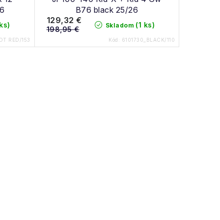
6
B76 black 25/26
129,32 €
 ks)
(1 ks)
Skladom
198,95 €
OT RED/153
Kód:
6101730_BLACK/110