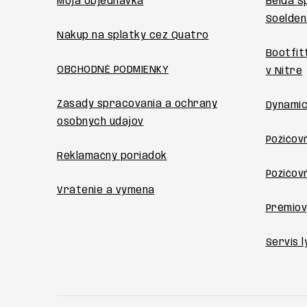
ä
Moja objednávka
Belda S
Soelden
t
Nákup na splátky cez Quatro
i
Bootfit
OBCHODNÉ PODMIENKY
v Nitre
e
Zásady spracovania a ochrany
Dynamic
osobných údajov
Požičovň
Reklamačný poriadok
Požičov
Vrátenie a výmena
Prémiov
Servis l