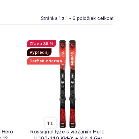
Stránka
1
z
1
-
6
položiek celkom
35 %
Výpredaj
Darček zdarma
110
m Hero
Rossignol lyže s viazaním Hero
x 12
Jr 100-140 Kid-X + Kid 4 Gw