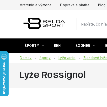
Prejsť
Vrátenie a výmena
Doprava a platba
Blog
na
obsah
ŠPORTY
BEH
BOGNER
Domov
Športy
Lyžovanie
Zjazdové lyž
Lyže Rossignol