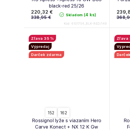
d
u
black-red 25/26
u
220,32 €
239,
(4 ks)
Skladom
k
338,95 €
368,9
k
Kód:
6101754_BLK-RED/149
t
t
o
35 %
o
Výpredaj
Výpre
v
v
Darček zdarma
Darče
152
162
Rossignol lyže s viazaním Hero
Ro
Carve Konect + NX 12 K Gw
F