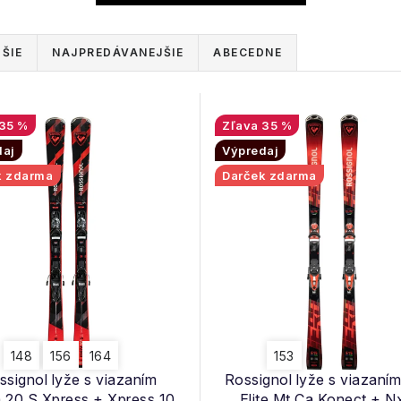
ŠIE
NAJPREDÁVANEJŠIE
ABECEDNE
35 %
35 %
daj
Výpredaj
k zdarma
Darček zdarma
148
156
164
153
ssignol lyže s viazaním
Rossignol lyže s viazaní
 20 S Xpress + Xpress 10
Elite Mt Ca Konect + N