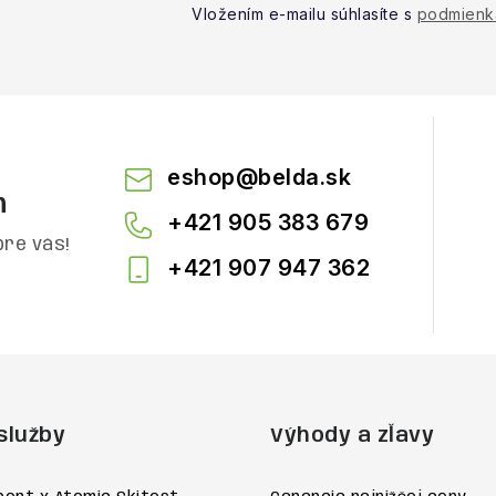
Vložením e-mailu súhlasíte s
podmienk
eshop
@
belda.sk
m
+421 905 383 679
pre vás!
+421 907 947 362
služby
Výhody a zľavy