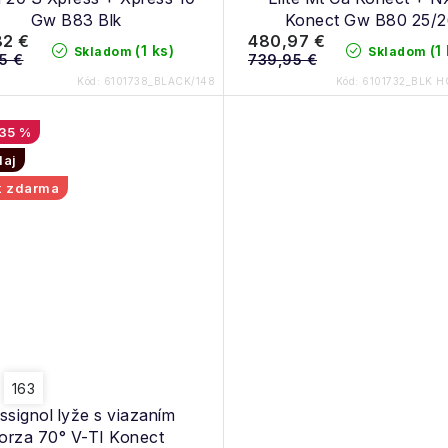
Gw B83 Blk
Konect Gw B80 25/2
82 €
480,97 €
(1 ks)
(1
Skladom
Skladom
5 €
739,95 €
Kód:
6101738_BLACK/148
Kód:
6101732_BLK H
35 %
daj
k zdarma
163
ssignol lyže s viazaním
orza 70° V-TI Konect