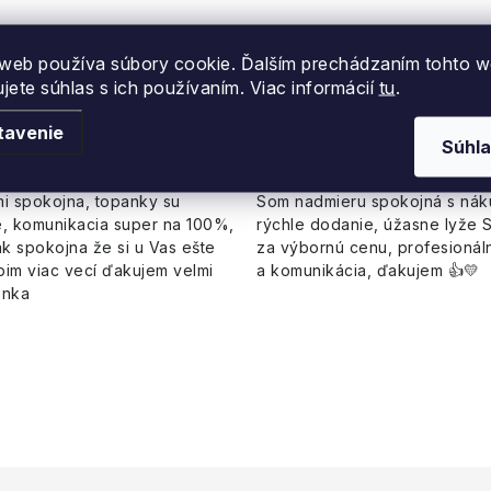
ie
web používa súbory cookie. Ďalším prechádzaním tohto 
ujete súhlas s ich používaním. Viac informácií
tu
.
nka Ďurkova
Linda
tavenie
Súhla
i spokojna, topanky su
Som nadmieru spokojná s ná
, komunikacia super na 100%,
rýchle dodanie, úžasne lyže 
k spokojna že si u Vas ešte
za výbornú cenu, profesionáln
pim viac vecí ďakujem velmi
a komunikácia, ďakujem 👍💛
enka