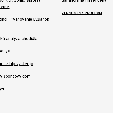
port x Atomic Skitest
Garancia najnižšej ceny
 2025
VERNOSTNÝ PROGRAM
ting - Tvarovanie Lyžiarok
ká analýza chodidla
a lyží
ňa skialp výstroje
ý športový dom
yží