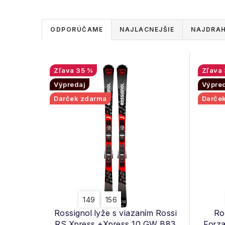
R
ODPORÚČAME
NAJLACNEJŠIE
NAJDRAH
a
d
V
35 %
e
Výpredaj
Výpre
ý
Darček zdarma
Darče
n
p
i
i
e
s
p
p
r
r
o
149
156
o
Rossignol lyže s viazaním Rossi
Ro
d
RS Xpress +Xpress 10 GW B83
Forza