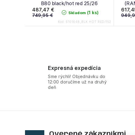
B80 black/hot red 25/26
(RA
487,47 €
617,4
(1 ks)
Skladom
749,95 €
949,9
Kód:
6101648_BLK HOT RED/152
O
v
Expresná expedícia
l
Sme rýchli! Objednávku do
á
12:00 doručíme už na druhý
deň
d
a
c
i
e
Overené zákazníkmi