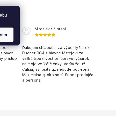
webu
Miroslav Ščibráni
sím
kupom,
Ďakujem chlapcom za výber lyžiarok
Salomon
Fischer RC4 a hlavne Matejovi za
y prístup
veľkú trpezlivosť pri úprave lyžiarok
na moje veľké členky. Verím že už
ďalšia, asi piata už nebude potrebná.
Maximálna spokojnosť. Super predajňa
a personál.