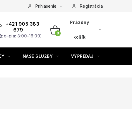
Prihlásenie
Registrácia
Prázdny
+421 905 383
679
(po–pia: 8:00–16:00)
NÁKUPNÝ
košík
KOŠÍK
KY
NAŠE SLUŽBY
VÝPREDAJ
ZNAČKY