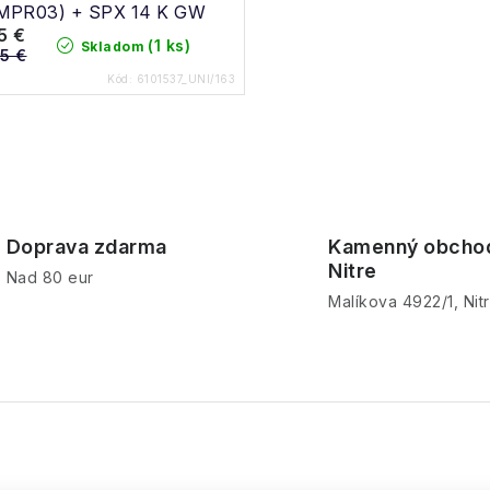
MPR03) + SPX 14 K GW
5 €
B80 24/25
(1 ks)
Skladom
5 €
Kód:
6101537_UNI/163
Doprava zdarma
Kamenný obcho
Nitre
Nad 80 eur
Malíkova 4922/1, Nit