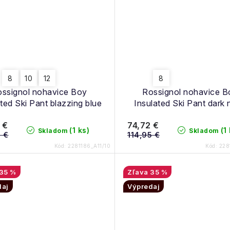
8
10
12
8
ssignol nohavice Boy
Rossignol nohavice B
ted Ski Pant blazzing blue
Insulated Ski Pant dark
 €
74,72 €
(1 ks)
(1
Skladom
Skladom
5 €
114,95 €
Kód:
2281186_A11/10
Kód:
228
35 %
35 %
daj
Výpredaj