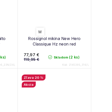
M
lto
Rossignol mikina New Hero
y
Classique Hz neon red
77,97 €
 ks)
(2 ks)
Skladom
119,95 €
96_23N/2XL
Kód:
2145395_316/L
20 %
Akcia