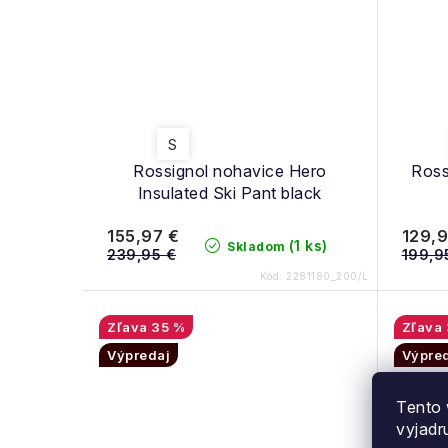
S
Rossignol nohavice Hero
Ross
Insulated Ski Pant black
155,97 €
129,9
(1 ks)
Skladom
239,95 €
199,9
Kód:
2281180_200/L
35 %
Výpredaj
Výpre
Tento 
vyjadr