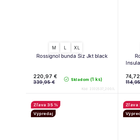
M
L
XL
Rossignol bunda Siz Jkt black
Ro
Insula
220,97 €
74,72
(1 ks)
Skladom
339,95 €
114,9
Kód:
2332537_200/L
35 %
Výpredaj
Výpre