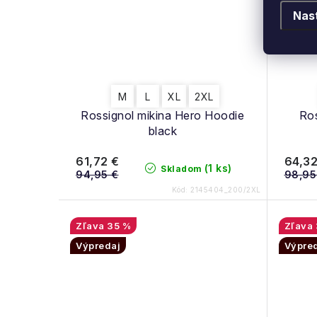
Nas
M
L
XL
2XL
Rossignol mikina Hero Hoodie
Ros
black
61,72 €
64,32
(1 ks)
Skladom
94,95 €
98,95
Kód:
2145404_200/2XL
35 %
Výpredaj
Výpre