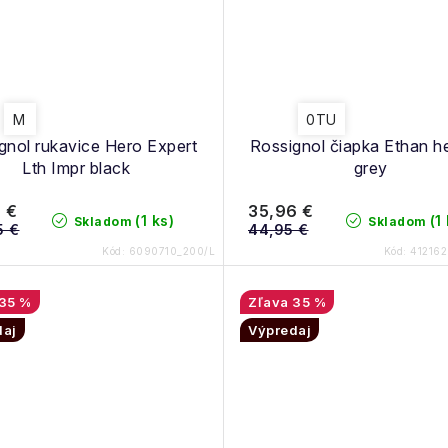
M
0TU
gnol rukavice Hero Expert
Rossignol čiapka Ethan h
Lth Impr black
grey
 €
35,96 €
(1 ks)
(1
Skladom
Skladom
5 €
44,95 €
Kód:
6090710_200/L
Kód:
41216
35 %
35 %
daj
Výpredaj