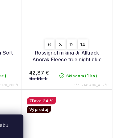
6
8
12
14
n Soft
Rossignol mikina Jr Alltrack
Anorak Fleece true night blue
42,87 €
 ks)
(1 ks)
Skladom
65,95 €
1178_200/L
Kód:
2145406_A02/10
34 %
Výpredaj
webu