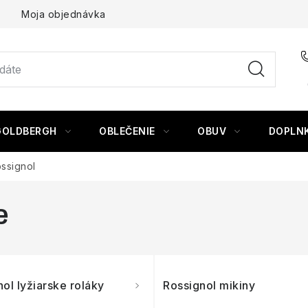
Moja objednávka
GOLDBERGH
OBLEČENIE
OBUV
DOPLN
ssignol
e
ol lyžiarske roláky
Rossignol mikiny