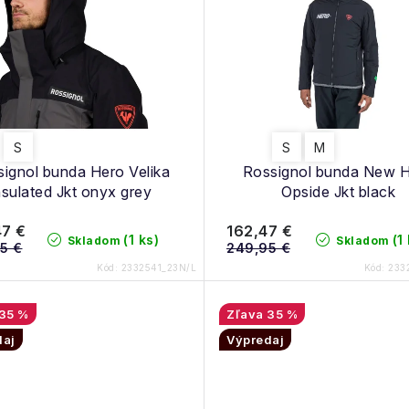
S
S
M
ignol bunda Hero Velika
Rossignol bunda New 
nsulated Jkt onyx grey
Opside Jkt black
47 €
162,47 €
(1 ks)
(1
Skladom
Skladom
5 €
249,95 €
Kód:
2332541_23N/L
Kód:
233
35 %
35 %
daj
Výpredaj