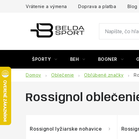
Prejsť
Vrátenie a výmena
Doprava a platba
Blog
na
obsah
ŠPORTY
BEH
BOGNER
Domov
Oblečenie
Obľúbené značky
Ro
Rossignol oblečeni
Rossignol lyžiarske nohavice
Rossign