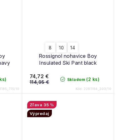
8
10
14
oy
Rossignol nohavice Boy
 navy
Insulated Ski Pant black
74,72 €
 ks)
(2 ks)
Skladom
114,95 €
1185_715/10
Kód:
2281184_200/10
35 %
Výpredaj