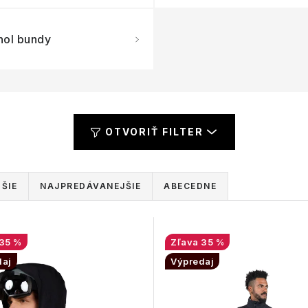
nol bundy
OTVORIŤ FILTER
ŠIE
NAJPREDÁVANEJŠIE
ABECEDNE
35 %
35 %
daj
Výpredaj