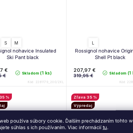
S
M
L
ignol nohavice Insulated
Rossignol nohavice Origi
Ski Pant black
Shell Pt black
7 €
207,97 €
(1 ks)
(1
Skladom
Skladom
5 €
319,95 €
Kód:
2281179_200/2XL
Kód:
228
35 %
35 %
daj
Výpredaj
web používa súbory cookie. Ďalším prechádzaním tohto 
ujete súhlas s ich používaním. Viac informácií
tu
.