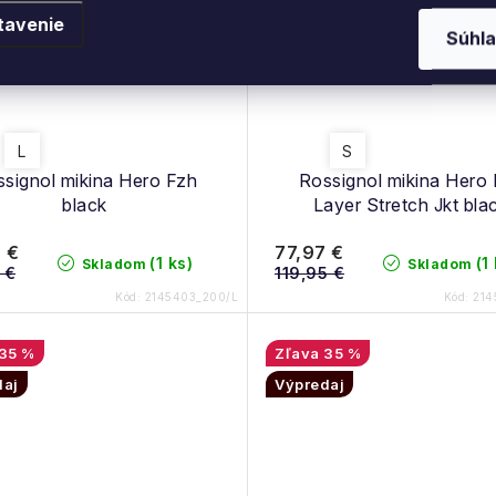
tavenie
Súhla
L
S
signol mikina Hero Fzh
Rossignol mikina Hero 
black
Layer Stretch Jkt bla
 €
77,97 €
(1 ks)
(1
Skladom
Skladom
 €
119,95 €
Kód:
2145403_200/L
Kód:
214
35 %
35 %
daj
Výpredaj