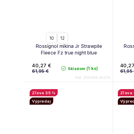
10
12
Rossignol mikina Jr Strawpile
Ross
Fleece Fz true night blue
40,27 €
40,27
(1 ks)
Skladom
61,95 €
61,95
Kód:
2145398_A02/10
35 %
Výpredaj
Výpre