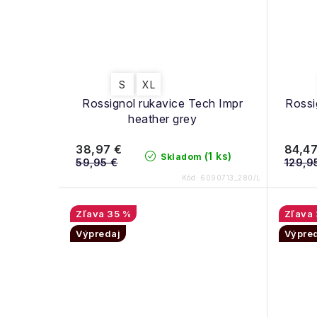
S
XL
Rossignol rukavice Tech Impr
Rossi
heather grey
38,97 €
84,47
(1 ks)
Skladom
59,95 €
129,9
Kód:
6090713_280/L
35 %
Výpredaj
Výpre