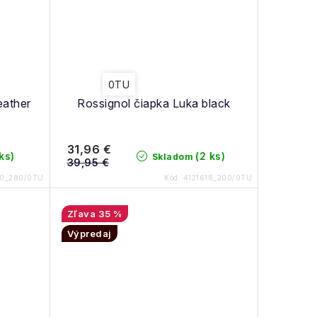
0TU
eather
Rossignol čiapka Luka black
31,96 €
 ks)
(2 ks)
Skladom
39,95 €
20_280/0TU
Kód:
4121618_200/0TU
35 %
Výpredaj