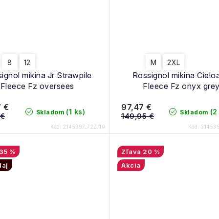
8
12
M
2XL
ignol mikina Jr Strawpile
Rossignol mikina Cieloa
Fleece Fz oversees
Fleece Fz onyx gre
 €
97,47 €
(1 ks)
(2
Skladom
Skladom
 €
149,95 €
Kód:
2145397_72Z/10
Kód:
21453
35 %
20 %
daj
Akcia