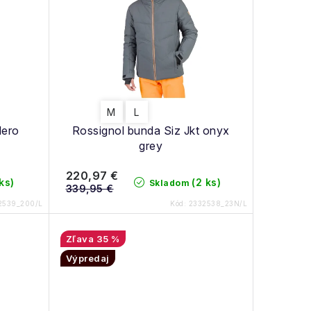
M
L
Hero
Rossignol bunda Siz Jkt onyx
grey
220,97 €
 ks)
(2 ks)
Skladom
339,95 €
2539_200/L
Kód:
2332538_23N/L
35 %
Výpredaj