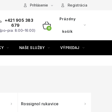
Prihlásenie
Registrácia
Prázdny
+421 905 383
679
(po–pia: 8:00–16:00)
NÁKUPNÝ
košík
KOŠÍK
KY
NAŠE SLUŽBY
VÝPREDAJ
ZNAČKY
Rossignol rukavice