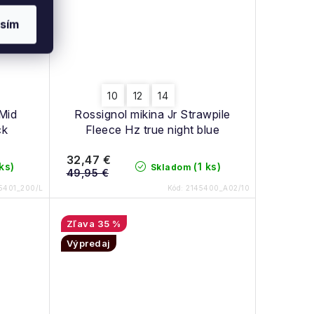
sím
10
12
14
Mid
Rossignol mikina Jr Strawpile
ck
Fleece Hz true night blue
32,47 €
 ks)
(1 ks)
Skladom
49,95 €
5401_200/L
Kód:
2145400_A02/10
35 %
Výpredaj