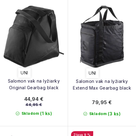
NAŠE SLUŽBY
p
e
r
p
VÝPREDAJ
o
r
d
ZNAČKY
o
u
d
k
Vrátenie a výmena
Doprava a platba
Blog
u
t
k
Moja objednávka
o
t
UNI
UNI
v
o
Salomon vak na lyžiarky
Salomon vak na lyžiarky
v
Original Gearbag black
Extend Max Gearbag black
44,94 €
79,95 €
44,95 €
(1 ks)
Skladom
(3 ks)
Skladom
9 %