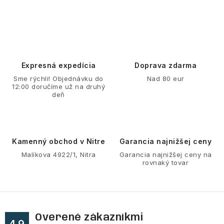
O
v
l
á
d
Expresná expedícia
Doprava zdarma
a
Sme rýchli! Objednávku do
Nad 80 eur
12:00 doručíme už na druhý
c
deň
i
e
p
r
Kamenný obchod v Nitre
Garancia najnižšej ceny
v
Malíkova 4922/1, Nitra
Garancia najnižšej ceny na
rovnaký tovar
k
y
v
ý
Overené zákazníkmi
p
4.9