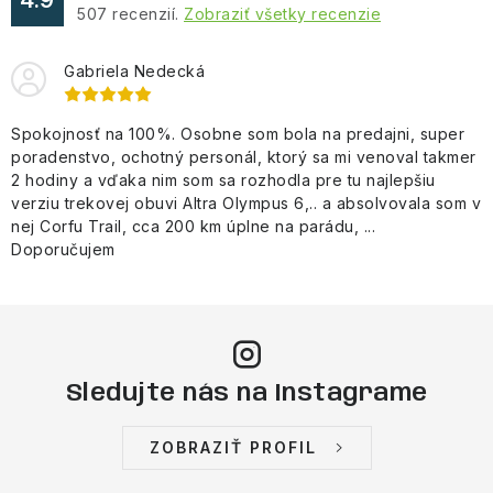
507
recenzií.
Zobraziť všetky recenzie
i
s
Gabriela Nedecká
u
Spokojnosť na 100%. Osobne som bola na predajni, super
poradenstvo, ochotný personál, ktorý sa mi venoval takmer
2 hodiny a vďaka nim som sa rozhodla pre tu najlepšiu
verziu trekovej obuvi Altra Olympus 6,.. a absolvovala som v
nej Corfu Trail, cca 200 km úplne na parádu, ...
Doporučujem
Sledujte nás na Instagrame
ZOBRAZIŤ PROFIL