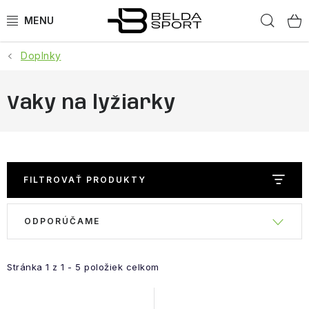
Prejsť
Hľad
na
obsah
Doplnky
ŠPORTY
BEH
Vaky na lyžiarky
BOGNER
GOLDBERGH
FILTROVAŤ PRODUKTY
OBLEČENIE
R
ODPORÚČAME
V
a
OBUV
ý
d
p
e
Stránka
1
z
1
-
5
položiek celkom
DOPLNKY
i
n
s
i