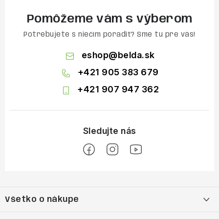
Pomôžeme vám s výberom
Potrebujete s niečím poradiť? Sme tu pre vás!
eshop
@
belda.sk
+421 905 383 679
+421 907 947 362
Z
á
Všetko o nákupe
p
ä
Moja objednávka