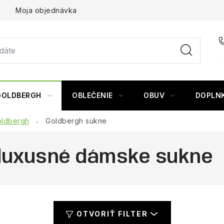
Moja objednávka
GOLDBERGH
OBLEČENIE
OBUV
DOPLN
ldbergh
Goldbergh sukne
 luxusné dámske sukne
OTVORIŤ FILTER