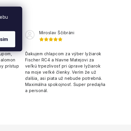
webu
Miroslav Ščibráni
sím
kupom,
Ďakujem chlapcom za výber lyžiarok
Salomon
Fischer RC4 a hlavne Matejovi za
y prístup
veľkú trpezlivosť pri úprave lyžiarok
na moje veľké členky. Verím že už
ďalšia, asi piata už nebude potrebná.
Maximálna spokojnosť. Super predajňa
a personál.