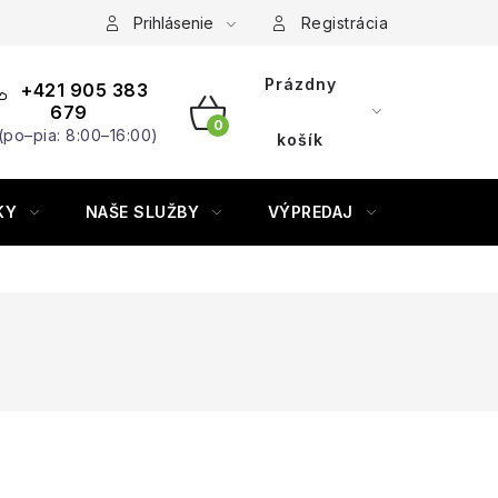
Prihlásenie
Registrácia
Prázdny
+421 905 383
679
(po–pia: 8:00–16:00)
NÁKUPNÝ
košík
KOŠÍK
KY
NAŠE SLUŽBY
VÝPREDAJ
ZNAČKY