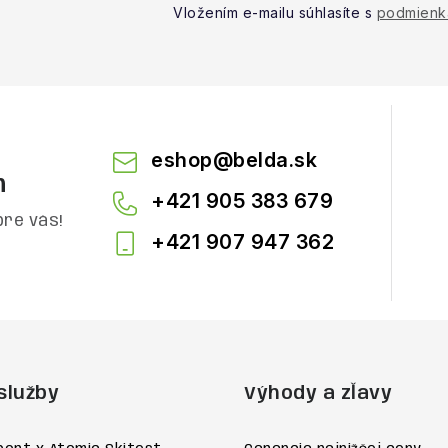
Vložením e-mailu súhlasíte s
podmienk
eshop
@
belda.sk
m
+421 905 383 679
pre vás!
+421 907 947 362
služby
Výhody a zľavy