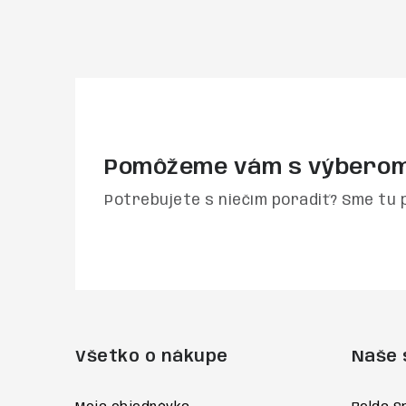
Pomôžeme vám s výbero
Potrebujete s niečím poradiť? Sme tu 
Z
á
Všetko o nákupe
Naše 
p