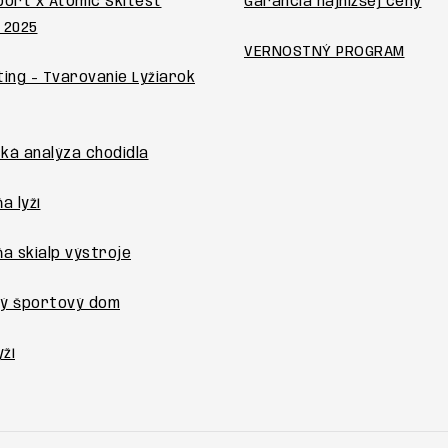
port x Atomic Skitest
Garancia najnižšej ceny
 2025
VERNOSTNÝ PROGRAM
ting - Tvarovanie Lyžiarok
ká analýza chodidla
a lyží
ňa skialp výstroje
ý športový dom
yží