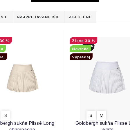
ŠIE
NAJPREDÁVANEJŠIE
ABECEDNE
30 %
30 %
ka
Novinka
daj
Výpredaj
S
S
M
bergh sukňa Plissé Long
Goldbergh sukňa Plissé
champagne
white