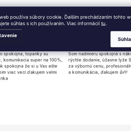
ie
web používa súbory cookie. Ďalším prechádzaním tohto 
ujete súhlas s ich používaním. Viac informácií
tu
.
nka Ďurkova
Linda
tavenie
Súhla
i spokojna, topanky su
Som nadmieru spokojná s ná
, komunikacia super na 100%,
rýchle dodanie, úžasne lyže 
k spokojna že si u Vas ešte
za výbornú cenu, profesionáln
pim viac vecí ďakujem velmi
a komunikácia, ďakujem 👍💛
enka