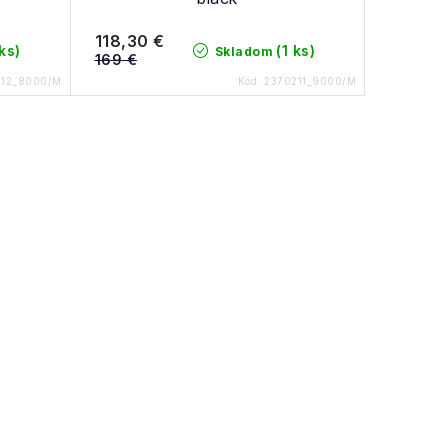
118,30 €
 ks)
(1 ks)
Skladom
169 €
212_8000/M
Kód:
2370211_9000/M