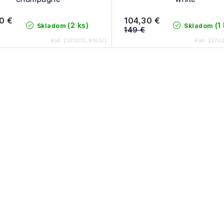
0 €
104,30 €
(2 ks)
(1
Skladom
Skladom
149 €
Kód:
2370213_8160/L
Kód:
2370