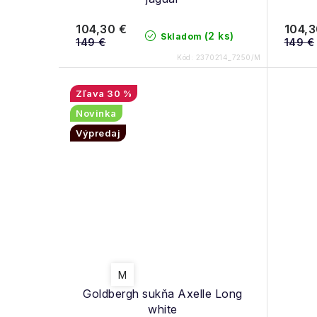
d
u
u
104,30 €
104,3
(2 ks)
Skladom
k
149 €
149 €
k
Kód:
2370214_7250/M
t
t
o
30 %
o
Novinka
v
v
Výpredaj
M
Goldbergh sukňa Axelle Long
white