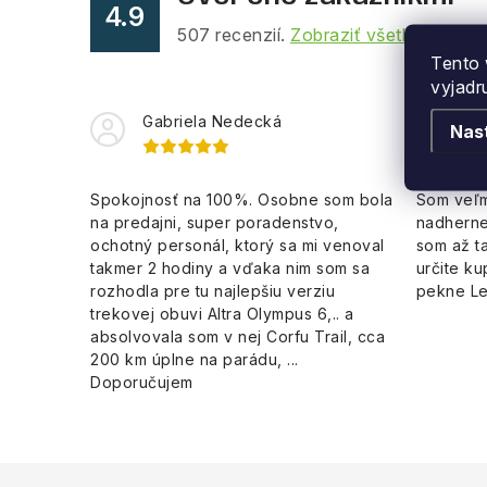
p
4.9
507
recenzií.
Zobraziť všetky recenz
r
Tento 
v
vyjadr
k
Gabriela Nedecká
Le
Nas
y
v
Spokojnosť na 100%. Osobne som bola
Som veľm
na predajni, super poradenstvo,
nadherne
ý
ochotný personál, ktorý sa mi venoval
som až ta
p
takmer 2 hodiny a vďaka nim som sa
určite ku
rozhodla pre tu najlepšiu verziu
pekne L
i
trekovej obuvi Altra Olympus 6,.. a
s
absolvovala som v nej Corfu Trail, cca
200 km úplne na parádu, ...
u
Doporučujem