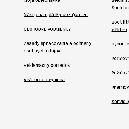
ä
Moja objednávka
Belda S
Soelden
t
Nákup na splátky cez Quatro
i
Bootfit
OBCHODNÉ PODMIENKY
v Nitre
e
Zásady spracovania a ochrany
Dynamic
osobných údajov
Požičovň
Reklamačný poriadok
Požičov
Vrátenie a výmena
Prémiov
Servis l