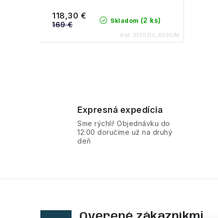
118,30 €
(2 ks)
Skladom
169 €
Kód:
2370210_8000/M
O
v
Expresná expedícia
l
Sme rýchli! Objednávku do
á
12:00 doručíme už na druhý
deň
d
a
c
i
e
Overené zákazníkmi