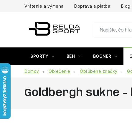
Prejsť
Vrátenie a výmena
Doprava a platba
Blog
na
obsah
ŠPORTY
BEH
BOGNER
Domov
Oblečenie
Obľúbené značky
Go
Goldbergh sukne -