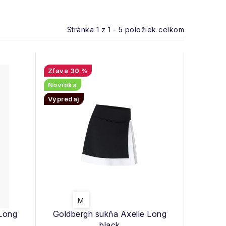
Stránka
1
z
1
-
5
položiek celkom
30 %
Novinka
Výpredaj
M
 Long
Goldbergh sukňa Axelle Long
black