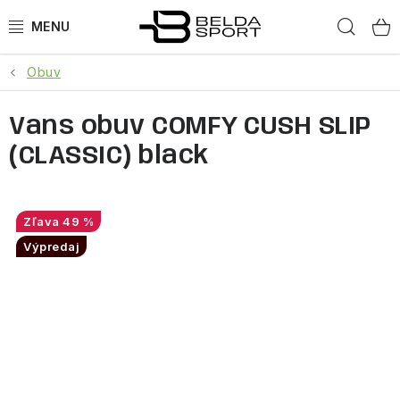
Prejsť
Hľad
na
obsah
Obuv
ŠPORTY
Vans obuv COMFY CUSH SLIP
BEH
(CLASSIC) black
BOGNER
GOLDBERGH
49 %
Výpredaj
OBLEČENIE
OBUV
DOPLNKY