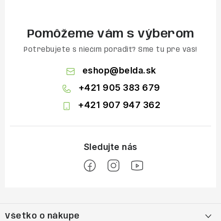
Pomôžeme vám s výberom
Potrebujete s niečím poradiť? Sme tu pre vás!
eshop
@
belda.sk
+421 905 383 679
+421 907 947 362
Z
á
Všetko o nákupe