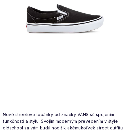
NAŠE SLUŽBY
VÝPREDAJ
ZNAČKY
Vrátenie a výmena
Doprava a platba
Blog
Moja objednávka
Nové streetové topánky od značky VANS sú spojením
funkčnosti a štýlu. Svojím moderným prevedením v štýle
oldschool sa vám budú hodiť k akémukoľvek street outfitu.