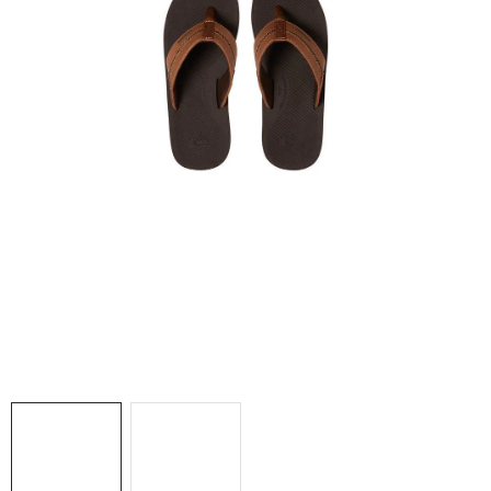
NAŠE SLUŽBY
VÝPREDAJ
ZNAČKY
Vrátenie a výmena
Doprava a platba
Blog
Moja objednávka