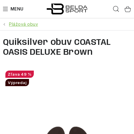
Prejsť
Hľad
na
obsah
Plážová obuv
ŠPORTY
Quiksilver obuv COASTAL
BEH
OASIS DELUXE Brown
BOGNER
GOLDBERGH
49 %
Výpredaj
OBLEČENIE
OBUV
DOPLNKY