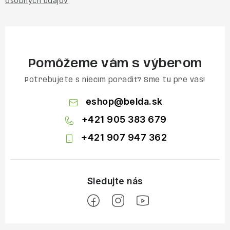
osobných údajov
Pomôžeme vám s výberom
Potrebujete s niečím poradiť? Sme tu pre vás!
eshop
@
belda.sk
+421 905 383 679
+421 907 947 362
Z