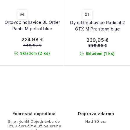
M
XL
Ortovox nohavice 3L Ortler
Dynafit nohavice Radical 2
Pants M petrol blue
GTX M Pnt storm blue
224,98 €
239,95 €
449,95 €
399,95 €
(2 ks)
Skladom
(1 ks)
Skladom
O
v
l
á
d
Expresná expedícia
Doprava zdarma
a
Sme rýchli! Objednávku do
Nad 80 eur
12:00 doručíme už na druhý
c