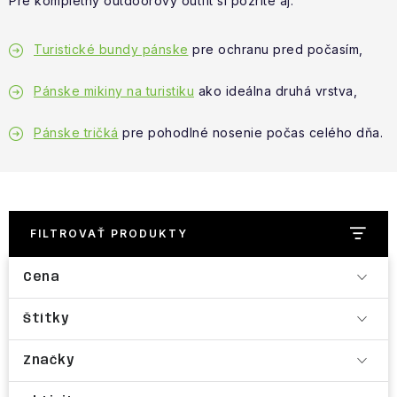
Pre kompletný outdoorový outfit si pozrite aj:
NAŠE SLUŽBY
VÝPREDAJ
Turistické bundy pánske
pre ochranu pred počasím,
Pánske mikiny na turistiku
ako ideálna druhá vrstva,
ZNAČKY
Pánske tričká
pre pohodlné nosenie počas celého dňa.
Vrátenie a výmena
Doprava a platba
Blog
Moja objednávka
FILTROVAŤ PRODUKTY
Cena
Štítky
Značky