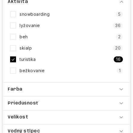
Aktivita
snowboarding
5
lyžovanie
36
beh
2
skialp
20
turistika
16
bežkovanie
1
Farba
Priedušnosť
Velikost
Vodný stĺpec