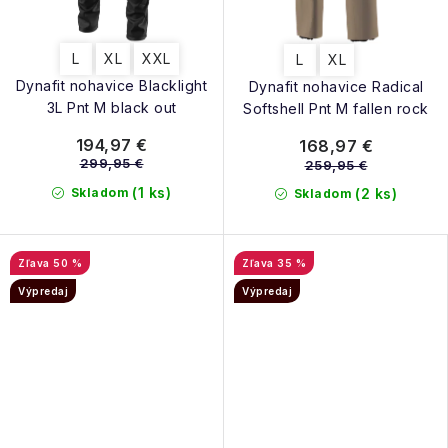
L
XL
XXL
L
XL
Dynafit nohavice Blacklight
Dynafit nohavice Radical
3L Pnt M black out
Softshell Pnt M fallen rock
194,97 €
168,97 €
299,95 €
259,95 €
(1 ks)
Skladom
(2 ks)
Skladom
50 %
35 %
Výpredaj
Výpredaj