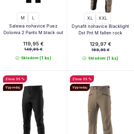
v
M
L
XL
XXL
Salewa nohavice Puez
Dynafit nohavice Blacklight
Dolomia 2 Pants M black out
Dst Pnt M fallen rock
119,95 €
129,97 €
149,95 €
199,95 €
(1 ks)
Skladom
(1 ks)
Skladom
35 %
35 %
Výpredaj
Výpredaj