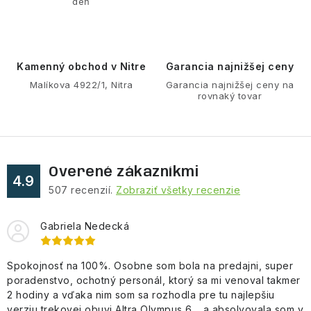
deň
i
e
p
r
Kamenný obchod v Nitre
Garancia najnižšej ceny
v
Malíkova 4922/1, Nitra
Garancia najnižšej ceny na
rovnaký tovar
k
y
v
ý
Overené zákazníkmi
p
4.9
507
recenzií.
Zobraziť všetky recenzie
i
s
Gabriela Nedecká
u
Spokojnosť na 100%. Osobne som bola na predajni, super
poradenstvo, ochotný personál, ktorý sa mi venoval takmer
2 hodiny a vďaka nim som sa rozhodla pre tu najlepšiu
verziu trekovej obuvi Altra Olympus 6,.. a absolvovala som v