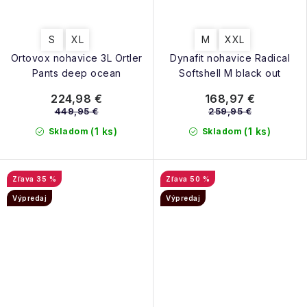
S
XL
M
XXL
Ortovox nohavice 3L Ortler
Dynafit nohavice Radical
Pants deep ocean
Softshell M black out
224,98 €
168,97 €
449,95 €
259,95 €
(1 ks)
(1 ks)
Skladom
Skladom
35 %
50 %
Výpredaj
Výpredaj