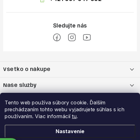
Z
á
Všetko o nákupe
p
ä
Moja objednávka
Naše služby
t
i
Nákup na splátky cez Quatro
Belda Sport x Atomic Skitest Soelden 2025
Výhody a zľavy
Tento web používa súbory cookie. Ďalším
e
prechádzaním tohto webu vyjadrujete súhlas s ich
OBCHODNÉ PODMIENKY
Bootfitting - Tvarovanie Lyžiarok v Nitre
Garancia najnižšej ceny
používaním. Viac informácií
tu
.
Prihlásenie
E-mail
Zásady spracovania a ochrany osobných údajov
Dynamická analýza chodidla
VERNOSTNÝ PROGRAM
Nastavenie