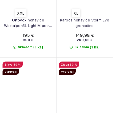
XXL
XL
Ortovox nohavice
Karpos nohavice Storm Evo
Westalpen3L Light M petrol
grenadine
blue
195 €
149,98 €
390 €
299,95 €
(1 ks)
(1 ks)
Skladom
Skladom
50 %
50 %
Výpredaj
Výpredaj