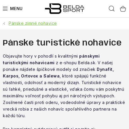
Prejsť
Hľad
na
obsah
Pánske zimné nohavice
ŠPORTY
BEH
Pánske turistické nohavice
BOGNER
Objavujte hory v pohodlí s kvalitnými
pánskymi
turistickými nohavicami
z e-shopu Belda.sk. V našej
ponuke nájdete špičkové modely od značiek
Dynafit,
GOLDBERGH
Karpos, Ortovox a Salewa
, ktoré spájajú funkčné
vlastnosti, odolnosť a moderný dizajn. Turistické nohavice
OBLEČENIE
sú ľahké, priedušné a elastické, vďaka čomu vám poskytnú
maximálnu voľnosť pohybu aj pri náročných výstupoch.
OBUV
Zosilnené časti proti oderu, vodeodolné úpravy a praktické
vrecká robia z našich nohavíc spoľahlivého partnera na
DOPLNKY
každú túru.