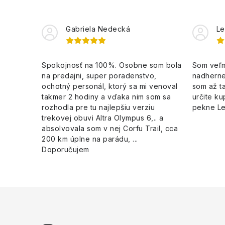
Gabriela Nedecká
Le
Spokojnosť na 100%. Osobne som bola
Som veľm
na predajni, super poradenstvo,
nadherne
ochotný personál, ktorý sa mi venoval
som až ta
takmer 2 hodiny a vďaka nim som sa
určite ku
rozhodla pre tu najlepšiu verziu
pekne L
trekovej obuvi Altra Olympus 6,.. a
absolvovala som v nej Corfu Trail, cca
200 km úplne na parádu, ...
Doporučujem