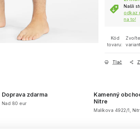
Našli s
odkaz 
na to!
Kód
Zvoľt
tovaru:
varian
Tlač
Z
Doprava zdarma
Kamenný obcho
Nitre
Nad 80 eur
Malíkova 4922/1, Nit