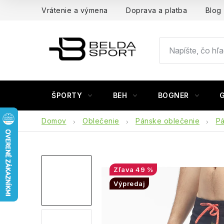
Prejsť
Vrátenie a výmena
Doprava a platba
Blog
na
obsah
ŠPORTY
BEH
BOGNER
Domov
Oblečenie
Pánske oblečenie
Pá
49 %
Výpredaj