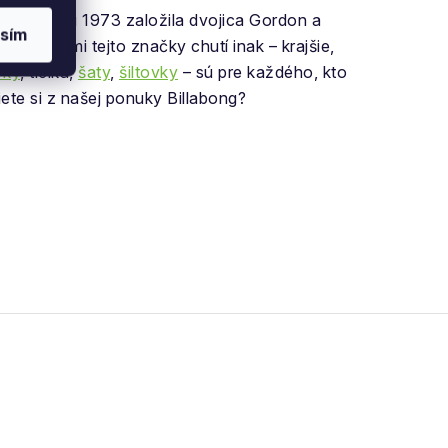
ktorú v roku 1973 založila dvojica Gordon a
sím
ýrobkami tejto značky chutí inak – krajšie,
vky
, tielka,
šaty
,
šiltovky
– sú pre každého, kto
iete si z našej ponuky Billabong?