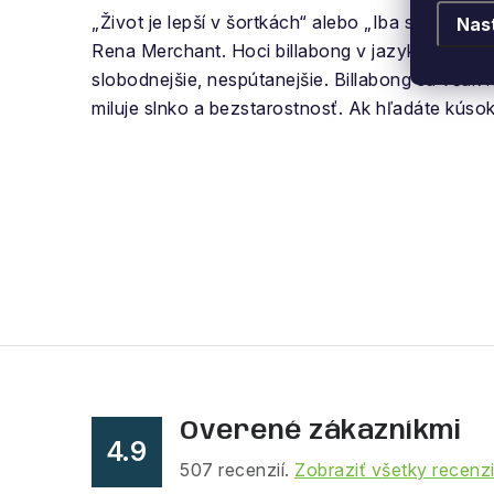
„Život je lepší v šortkách“ alebo „Iba surfer po
Nas
Rena Merchant. Hoci billabong v jazyku domorod
slobodnejšie, nespútanejšie. Billabong sa však n
miluje slnko a bezstarostnosť. Ak hľadáte kúsok 
Overené zákazníkmi
4.9
507
recenzií.
Zobraziť všetky recenz