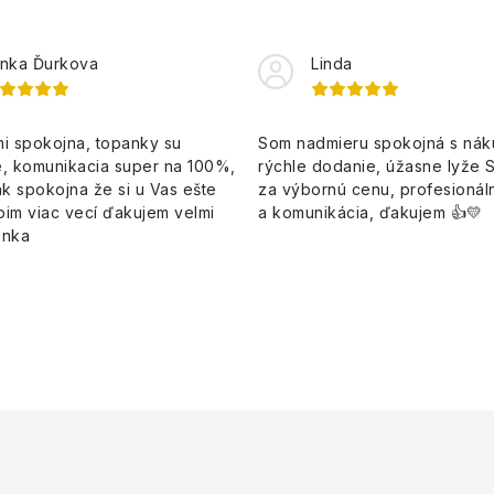
nka Ďurkova
Linda
i spokojna, topanky su
Som nadmieru spokojná s ná
, komunikacia super na 100%,
rýchle dodanie, úžasne lyže 
k spokojna že si u Vas ešte
za výbornú cenu, profesionáln
pim viac vecí ďakujem velmi
a komunikácia, ďakujem 👍💛
enka