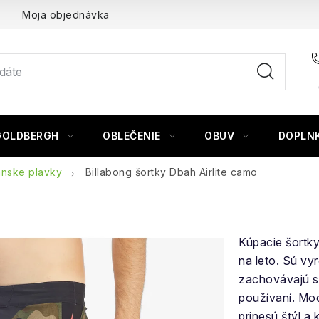
Moja objednávka
GOLDBERGH
OBLEČENIE
OBUV
DOPLN
nske plavky
Billabong šortky Dbah Airlite camo
Kúpacie šort
na leto. Sú vyr
zachovávajú s
používaní. Mo
prinesú štýl a