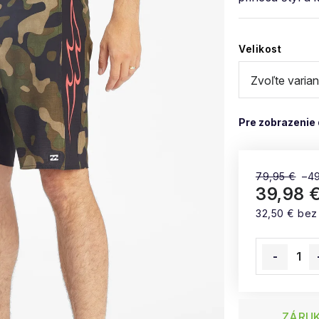
Velikost
79,95 €
–4
39,98 
32,50 € be
Jednotková
ZÁRUK