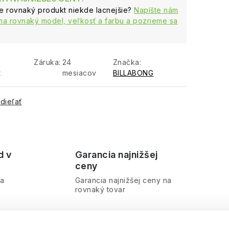
te rovnaký produkt niekde lacnejšie?
Napíšte nám
na rovnaký model, veľkosť a farbu a pozrieme sa
e
Záruka
:
24
Značka:
t
mesiacov
BILLABONG
dieľať
d v
Garancia najnižšej
ceny
ra
Garancia najnižšej ceny na
rovnaký tovar