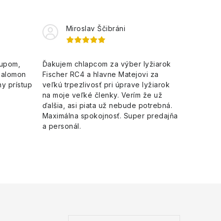
Miroslav Ščibráni
kupom,
Ďakujem chlapcom za výber lyžiarok
Salomon
Fischer RC4 a hlavne Matejovi za
y prístup
veľkú trpezlivosť pri úprave lyžiarok
na moje veľké členky. Verím že už
ďalšia, asi piata už nebude potrebná.
Maximálna spokojnosť. Super predajňa
a personál.