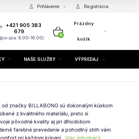
Prihlásenie
Registrácia
Prázdny
+421 905 383
679
(po–pia: 8:00–16:00)
NÁKUPNÝ
košík
KOŠÍK
KY
NAŠE SLUŽBY
VÝPREDAJ
ZNAČKY
ky od značky BILLABONG sú dokonalým kúskom
obené z kvalitného materiálu, preto si
voje pôvodné kvality aj pri dlhodobom
derné farebné prevedenie a pohodlný strih vám
 komfort pri každom kúpaní.
Viac informácií