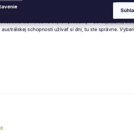
zná ten pocit“, aj to sú slogany značky Billabong. Značky, 
tavenie
Súhla
ých Austrálčanov znamená „mŕtve rameno rieky“, život s v
esústredí iba na surferov, ich produkty – šortky,
tričká
,
pla
austrálskej schopnosti užívať si dni, tu ste správne. Vyber
ie