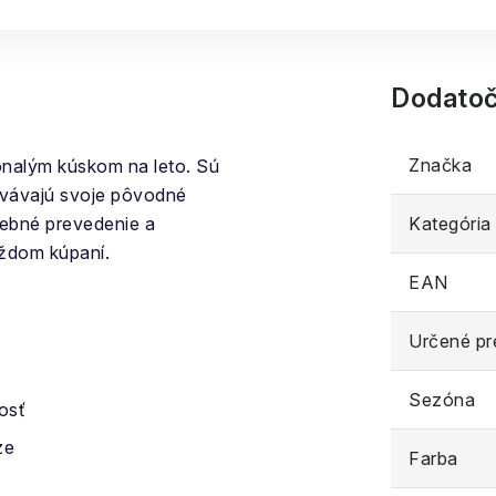
Dodatoč
Značka
nalým kúskom na leto. Sú
hovávajú svoje pôvodné
rebné prevedenie a
Kategória
každom kúpaní.
EAN
Určené pr
Sezóna
osť
ze
Farba