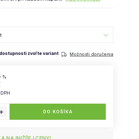
Možnosti doručenia
9 %
€
z DPH
 cena:
DO KOŠÍKA
A NAJNIŽŠEJ CENY!