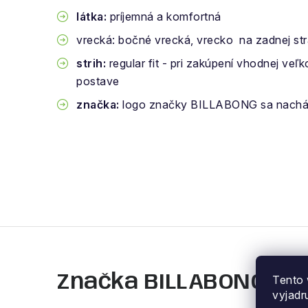
látka:
príjemná a komfortná
vrecká: bočné vrecká, vrecko na zadnej st
strih:
regular fit - pri zakúpení vhodnej veľ
postave
značka:
logo značky BILLABONG sa nachád
Značka BILLABONG
Tento 
vyjadr