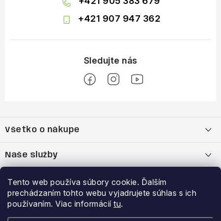
+421 905 383 679
+421 907 947 362
Z
á
Všetko o nákupe
p
ä
Moja objednávka
Naše služby
t
i
Nákup na splátky cez Quatro
Belda Sport x Atomic Skitest Soelden 2025
Výhody a zľavy
Tento web používa súbory cookie. Ďalším
e
prechádzaním tohto webu vyjadrujete súhlas s ich
OBCHODNÉ PODMIENKY
Bootfitting - Tvarovanie Lyžiarok v Nitre
Garancia najnižšej ceny
používaním. Viac informácií
tu
.
Prihlásenie