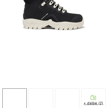
NAŠE SLUŽBY
VÝPREDAJ
ZNAČKY
Vrátenie a výmena
Doprava a platba
Blog
Moja objednávka
+ ďalšie (2)