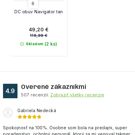
6
DC obuv Navigator tan
49,20 €
119,99 €
(2 ks)
Skladom
Overené zákazníkmi
4.9
507
recenzií.
Zobraziť všetky recenzie
Gabriela Nedecká
Spokojnosť na 100%. Osobne som bola na predajni, super
poradenstvo, ochotný personál, ktorý sa mi venoval takmer