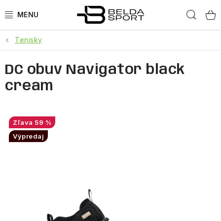
Prejsť
Hľad
na
obsah
Tenisky
ŠPORTY
DC obuv Navigator black
BEH
cream
BOGNER
GOLDBERGH
59 %
Výpredaj
OBLEČENIE
OBUV
DOPLNKY