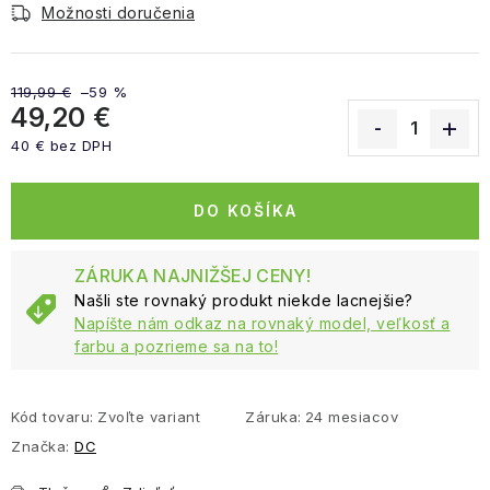
Možnosti doručenia
119,99 €
–59 %
49,20 €
40 € bez DPH
Jednotková cena:
DO KOŠÍKA
ZÁRUKA NAJNIŽŠEJ CENY!
Našli ste rovnaký produkt niekde lacnejšie?
Napíšte nám odkaz na rovnaký model, veľkosť a
farbu a pozrieme sa na to!
Kód tovaru:
Zvoľte variant
Záruka
:
24 mesiacov
Značka:
DC