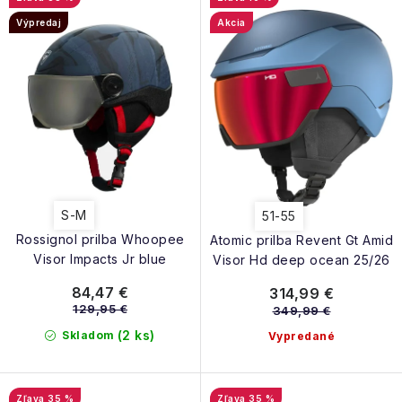
NAŠE SLUŽBY
p
e
Výpredaj
Akcia
r
p
VÝPREDAJ
o
r
d
ZNAČKY
o
u
d
k
Vrátenie a výmena
Doprava a platba
Blog
u
t
k
Moja objednávka
o
t
v
S-M
51-55
o
Rossignol prilba Whoopee
Atomic prilba Revent Gt Amid
v
Visor Impacts Jr blue
Visor Hd deep ocean 25/26
84,47 €
314,99 €
129,95 €
349,99 €
(2 ks)
Skladom
Vypredané
35 %
35 %