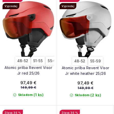
Výpredaj
Výpredaj
48-52
51-55
55-59
48-52
55-59
Atomic prilba Revent Visor
Atomic prilba Revent Visor
Jr red 25/26
Jr white heather 25/26
97,49 €
97,49 €
149,99 €
149,99 €
(1 ks)
Skladom
(2 ks)
Skladom
35 %
35 %