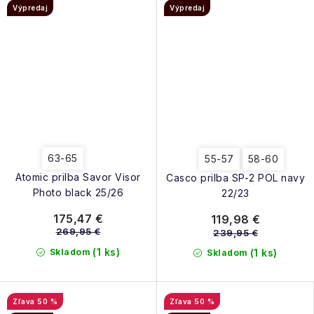
Výpredaj
Výpredaj
63-65
55-57
58-60
Atomic prilba Savor Visor
Casco prilba SP-2 POL navy
Photo black 25/26
22/23
175,47 €
119,98 €
269,95 €
239,95 €
(1 ks)
Skladom
(1 ks)
Skladom
50 %
50 %