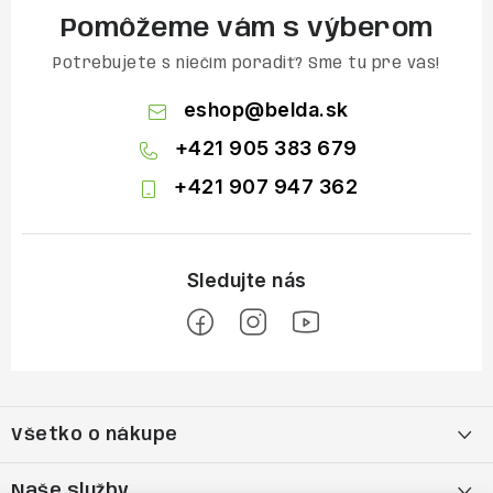
Pomôžeme vám s výberom
Potrebujete s niečím poradiť? Sme tu pre vás!
eshop
@
belda.sk
+421 905 383 679
+421 907 947 362
Z
á
Všetko o nákupe
p
ä
Moja objednávka
Naše služby