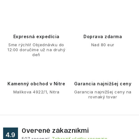
O
v
l
á
d
Expresná expedícia
Doprava zdarma
a
Sme rýchli! Objednávku do
Nad 80 eur
12:00 doručíme už na druhý
c
deň
i
e
p
r
Kamenný obchod v Nitre
Garancia najnižšej ceny
v
Malíkova 4922/1, Nitra
Garancia najnižšej ceny na
rovnaký tovar
k
y
v
ý
Overené zákazníkmi
p
4.9
507
recenzií.
Zobraziť všetky recenzie