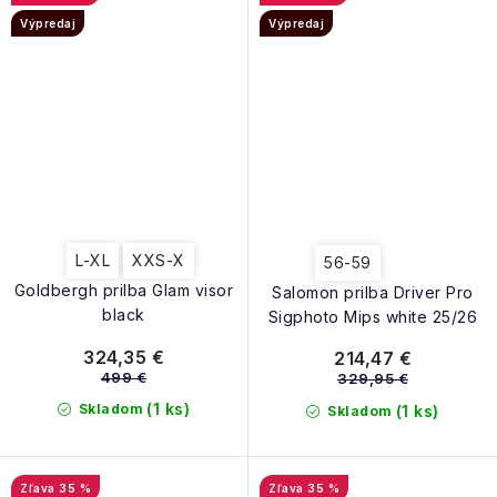
Výpredaj
Výpredaj
L-XL
XXS-X
56-59
Goldbergh prilba Glam visor
Salomon prilba Driver Pro
black
Sigphoto Mips white 25/26
324,35 €
214,47 €
499 €
329,95 €
(1 ks)
Skladom
(1 ks)
Skladom
35 %
35 %