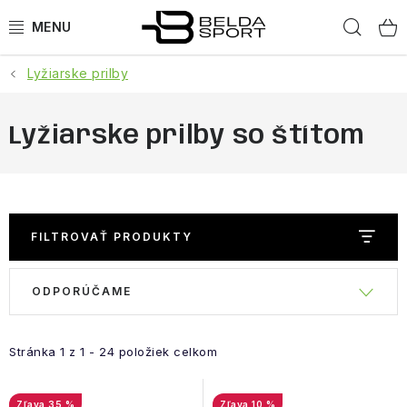
Prejsť
Hľad
na
obsah
Lyžiarske prilby
ŠPORTY
BEH
Lyžiarske prilby so štítom
BOGNER
GOLDBERGH
FILTROVAŤ PRODUKTY
OBLEČENIE
R
V
ODPORÚČAME
a
ý
OBUV
d
p
e
Stránka
1
z
1
-
24
položiek celkom
i
DOPLNKY
n
s
i
35 %
10 %