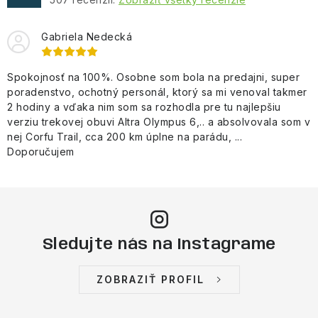
i
s
Gabriela Nedecká
u
Spokojnosť na 100%. Osobne som bola na predajni, super
poradenstvo, ochotný personál, ktorý sa mi venoval takmer
2 hodiny a vďaka nim som sa rozhodla pre tu najlepšiu
verziu trekovej obuvi Altra Olympus 6,.. a absolvovala som v
nej Corfu Trail, cca 200 km úplne na parádu, ...
Doporučujem
Sledujte nás na Instagrame
ZOBRAZIŤ PROFIL