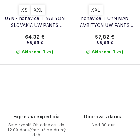
XS
XXL
XXL
UYN - nohavice T NATYON
nohavice T UYN MAN
SLOVAKIA UW PANTS
AMBITYON UW PANTS
MEDIUM
MEDIUM MELANGE black
64,32 €
57,82 €
melange/atlatic/orangeshiny
98,95 €
88,95 €
(1 ks)
(1 ks)
Skladom
Skladom
O
v
l
á
d
Expresná expedícia
Doprava zdarma
a
Sme rýchli! Objednávku do
Nad 80 eur
12:00 doručíme už na druhý
c
deň