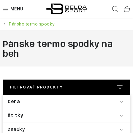
Prejsť
Hľad
na
obsah
Pánske termo spodky
ŠPORTY
BEH
Pánske termo spodky na
beh
BOGNER
GOLDBERGH
OBLEČENIE
FILTROVAŤ PRODUKTY
Cena
OBUV
Štítky
DOPLNKY
Značky