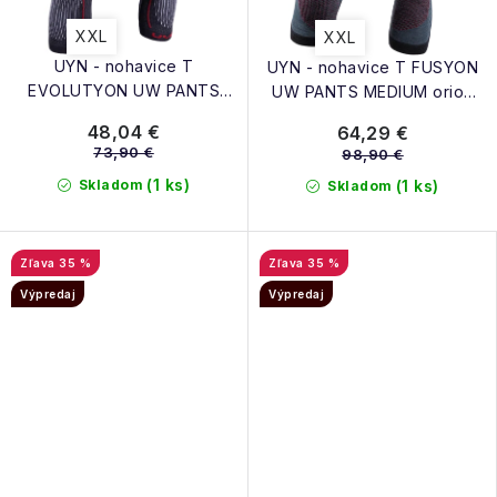
XXL
XXL
UYN - nohavice T
UYN - nohavice T FUSYON
EVOLUTYON UW PANTS
UW PANTS MEDIUM orion
MEDIUM charcoal/white/red
blue/bordeaux/pearl grey
48,04 €
64,29 €
73,90 €
98,90 €
(1 ks)
Skladom
(1 ks)
Skladom
35 %
35 %
Výpredaj
Výpredaj