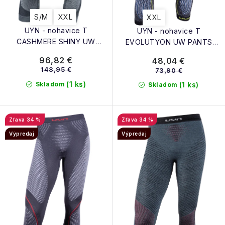
S/M
XXL
XXL
UYN - nohavice T
UYN - nohavice T
CASHMERE SHINY UW
EVOLUTYON UW PANTS
PANTS MED celebrity silver
MEDIUM MELANGE blue
96,82 €
48,04 €
148,95 €
73,90 €
(1 ks)
Skladom
(1 ks)
Skladom
34 %
34 %
Výpredaj
Výpredaj