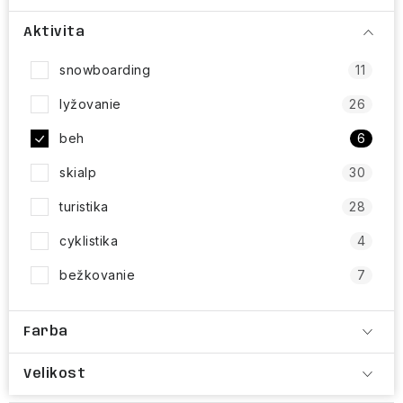
NAŠE SLUŽBY
Aktivita
VÝPREDAJ
snowboarding
11
ZNAČKY
lyžovanie
26
beh
6
Vrátenie a výmena
Doprava a platba
Blog
skialp
30
Moja objednávka
turistika
28
cyklistika
4
bežkovanie
7
Farba
Velikost