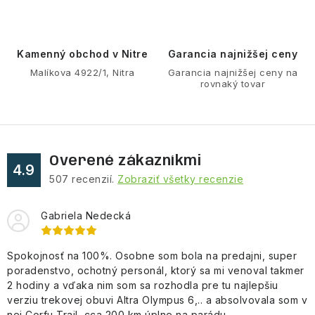
i
e
p
r
Kamenný obchod v Nitre
Garancia najnižšej ceny
v
Malíkova 4922/1, Nitra
Garancia najnižšej ceny na
rovnaký tovar
k
y
v
ý
Overené zákazníkmi
p
4.9
507
recenzií.
Zobraziť všetky recenzie
i
s
Gabriela Nedecká
u
Spokojnosť na 100%. Osobne som bola na predajni, super
poradenstvo, ochotný personál, ktorý sa mi venoval takmer
2 hodiny a vďaka nim som sa rozhodla pre tu najlepšiu
verziu trekovej obuvi Altra Olympus 6,.. a absolvovala som v
nej Corfu Trail, cca 200 km úplne na parádu, ...