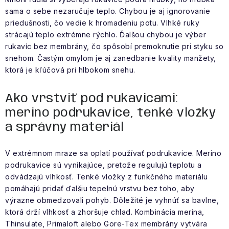
sama o sebe nezaručuje teplo. Chybou je aj ignorovanie
priedušnosti, čo vedie k hromadeniu potu. Vlhké ruky
strácajú teplo extrémne rýchlo. Ďalšou chybou je výber
rukavíc bez membrány, čo spôsobí premoknutie pri styku so
snehom. Častým omylom je aj zanedbanie kvality manžety,
ktorá je kľúčová pri hlbokom snehu.
Ako vrstviť pod rukavicami:
merino podrukavice, tenké vložky
a správny materiál
V extrémnom mraze sa oplatí používať podrukavice. Merino
podrukavice sú vynikajúce, pretože regulujú teplotu a
odvádzajú vlhkosť. Tenké vložky z funkčného materiálu
pomáhajú pridať ďalšiu tepelnú vrstvu bez toho, aby
výrazne obmedzovali pohyb. Dôležité je vyhnúť sa bavlne,
ktorá drží vlhkosť a zhoršuje chlad. Kombinácia merina,
Thinsulate, Primaloft alebo Gore-Tex membrány vytvára