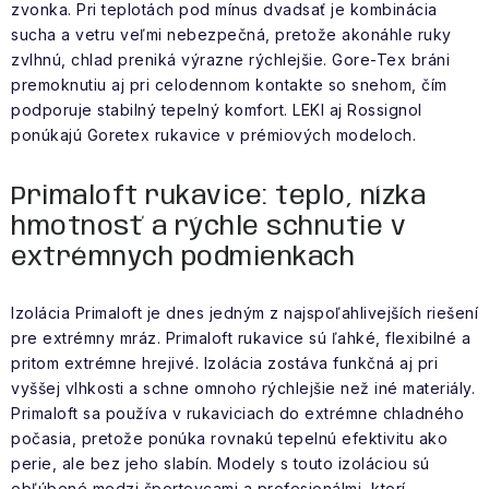
zvonka. Pri teplotách pod mínus dvadsať je kombinácia
sucha a vetru veľmi nebezpečná, pretože akonáhle ruky
zvlhnú, chlad preniká výrazne rýchlejšie. Gore-Tex bráni
premoknutiu aj pri celodennom kontakte so snehom, čím
podporuje stabilný tepelný komfort. LEKI aj Rossignol
ponúkajú Goretex rukavice v prémiových modeloch.
Primaloft rukavice: teplo, nízka
hmotnosť a rýchle schnutie v
extrémnych podmienkach
Izolácia Primaloft je dnes jedným z najspoľahlivejších riešení
pre extrémny mráz. Primaloft rukavice sú ľahké, flexibilné a
pritom extrémne hrejivé. Izolácia zostáva funkčná aj pri
vyššej vlhkosti a schne omnoho rýchlejšie než iné materiály.
Primaloft sa používa v rukaviciach do extrémne chladného
počasia, pretože ponúka rovnakú tepelnú efektivitu ako
perie, ale bez jeho slabín. Modely s touto izoláciou sú
obľúbené medzi športovcami a profesionálmi, ktorí