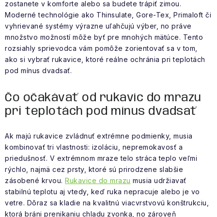
NAŠE SLUŽBY
zostanete v komforte alebo sa budete trápiť zimou.
Moderné technológie ako Thinsulate, Gore-Tex, Primaloft či
vyhrievané systémy výrazne uľahčujú výber, no práve
VÝPREDAJ
množstvo možností môže byť pre mnohých mätúce. Tento
rozsiahly sprievodca vám pomôže zorientovať sa v tom,
ZNAČKY
ako si vybrať rukavice, ktoré reálne ochránia pri teplotách
pod mínus dvadsať.
Vrátenie a výmena
Doprava a platba
Blog
Moja objednávka
Čo očakávať od rukavíc do mrazu
pri teplotách pod mínus dvadsať
Ak majú rukavice zvládnuť extrémne podmienky, musia
kombinovať tri vlastnosti: izoláciu, nepremokavosť a
priedušnosť. V extrémnom mraze telo stráca teplo veľmi
rýchlo, najmä cez prsty, ktoré sú prirodzene slabšie
zásobené krvou.
Rukavice do mrazu
musia udržiavať
stabilnú teplotu aj vtedy, keď ruka nepracuje alebo je vo
vetre. Dôraz sa kladie na kvalitnú viacvrstvovú konštrukciu,
ktorá bráni prenikaniu chladu zvonka, no zároveň