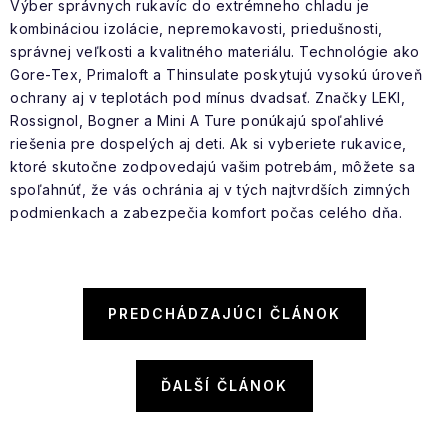
Výber správnych rukavíc do extrémneho chladu je
kombináciou izolácie, nepremokavosti, priedušnosti,
správnej veľkosti a kvalitného materiálu. Technológie ako
Gore-Tex, Primaloft a Thinsulate poskytujú vysokú úroveň
ochrany aj v teplotách pod mínus dvadsať. Značky LEKI,
Rossignol, Bogner a Mini A Ture ponúkajú spoľahlivé
riešenia pre dospelých aj deti. Ak si vyberiete rukavice,
ktoré skutočne zodpovedajú vašim potrebám, môžete sa
spoľahnúť, že vás ochránia aj v tých najtvrdších zimných
podmienkach a zabezpečia komfort počas celého dňa.
PREDCHÁDZAJÚCI ČLÁNOK
ĎALŠÍ ČLÁNOK