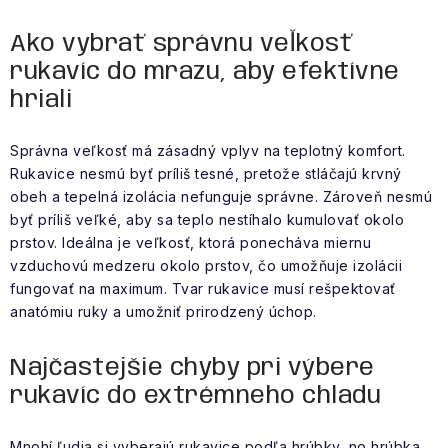
Ako vybrať správnu veľkosť
rukavíc do mrazu, aby efektívne
hriali
Správna veľkosť má zásadný vplyv na teplotný komfort.
Rukavice nesmú byť príliš tesné, pretože stláčajú krvný
obeh a tepelná izolácia nefunguje správne. Zároveň nesmú
byť príliš veľké, aby sa teplo nestíhalo kumulovať okolo
prstov. Ideálna je veľkosť, ktorá ponecháva miernu
vzduchovú medzeru okolo prstov, čo umožňuje izolácii
fungovať na maximum. Tvar rukavice musí rešpektovať
anatómiu ruky a umožniť prirodzený úchop.
Najčastejšie chyby pri výbere
rukavíc do extrémneho chladu
Mnohí ľudia si vyberajú rukavice podľa hrúbky, no hrúbka