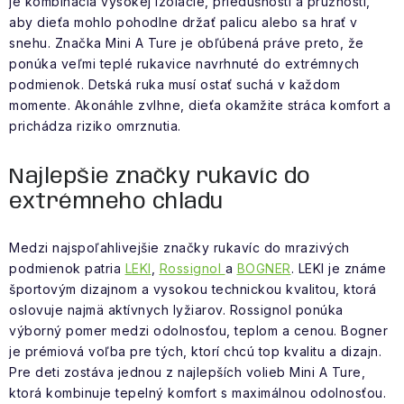
je kombinácia vysokej izolácie, priedušnosti a pružnosti,
aby dieťa mohlo pohodlne držať palicu alebo sa hrať v
snehu. Značka Mini A Ture je obľúbená práve preto, že
ponúka veľmi teplé rukavice navrhnuté do extrémnych
podmienok. Detská ruka musí ostať suchá v každom
momente. Akonáhle zvlhne, dieťa okamžite stráca komfort a
prichádza riziko omrznutia.
Najlepšie značky rukavíc do
extrémneho chladu
Medzi najspoľahlivejšie značky rukavíc do mrazivých
podmienok patria
LEKI
,
Rossignol
a
BOGNER
. LEKI je známe
športovým dizajnom a vysokou technickou kvalitou, ktorá
oslovuje najmä aktívnych lyžiarov. Rossignol ponúka
výborný pomer medzi odolnosťou, teplom a cenou. Bogner
je prémiová voľba pre tých, ktorí chcú top kvalitu a dizajn.
Pre deti zostáva jednou z najlepších volieb Mini A Ture,
ktorá kombinuje tepelný komfort s maximálnou odolnosťou.