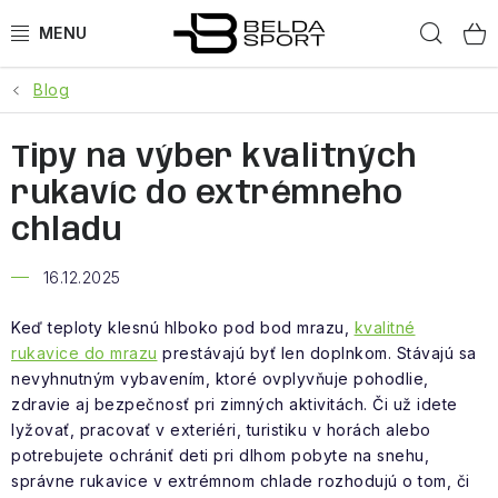
Prejsť
Hľad
na
obsah
Blog
ŠPORTY
Tipy na výber kvalitných
BEH
rukavíc do extrémneho
BOGNER
chladu
GOLDBERGH
16.12.2025
OBLEČENIE
Keď teploty klesnú hlboko pod bod mrazu,
kvalitné
rukavice do mrazu
prestávajú byť len doplnkom. Stávajú sa
nevyhnutným vybavením, ktoré ovplyvňuje pohodlie,
OBUV
zdravie aj bezpečnosť pri zimných aktivitách. Či už idete
lyžovať, pracovať v exteriéri, turistiku v horách alebo
DOPLNKY
potrebujete ochrániť deti pri dlhom pobyte na snehu,
správne rukavice v extrémnom chlade rozhodujú o tom, či