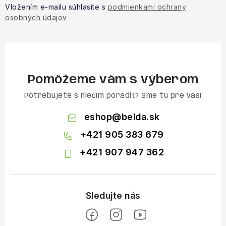
Vložením e-mailu súhlasíte s
podmienkami ochrany
osobných údajov
Pomôžeme vám s výberom
Potrebujete s niečím poradiť? Sme tu pre vás!
eshop
@
belda.sk
+421 905 383 679
+421 907 947 362