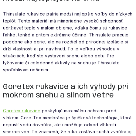
Thinsulate rukavice patria medzi najlepšie voľby do nízkych
teplôt. Tento materiál má mimoriadne vysokú schopnosť
udržiavať teplo v malom objeme, vďaka čomu sú rukavice
ľahké, tenké a pritom extrémne účinné. Thinsulate pracuje
podobne ako perie, ale na rozdiel od prírodnej izolácie si
drží vlastnosti aj pri navlhnutí. To je veľkou výhodou v
situáciách, keď ste vystavení snehu alebo potu. Pre
lyžovanie či celodenné aktivity na snehu je Thinsulate
spoľahlivým riešením.
Goretex rukavice a ich výhody pri
mokrom snehu a silnom vetre
Goretex rukavice
poskytujú maximálnu ochranu pred
vlhkom. Gore-Tex membrána je špičková technológia, ktorá
nepustí vodu dovnútra, ale umožňuje odvod vlhkosti
smerom von. To znamená, že ruka zostáva suchá zvnútra aj