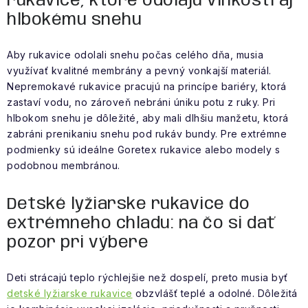
rukavice, ktoré odolajú vlhkosti aj
hlbokému snehu
Aby rukavice odolali snehu počas celého dňa, musia
využívať kvalitné membrány a pevný vonkajší materiál.
Nepremokavé rukavice pracujú na princípe bariéry, ktorá
zastaví vodu, no zároveň nebráni úniku potu z ruky. Pri
hlbokom snehu je dôležité, aby mali dlhšiu manžetu, ktorá
zabráni prenikaniu snehu pod rukáv bundy. Pre extrémne
podmienky sú ideálne Goretex rukavice alebo modely s
podobnou membránou.
Detské lyžiarske rukavice do
extrémneho chladu: na čo si dať
pozor pri výbere
Deti strácajú teplo rýchlejšie než dospelí, preto musia byť
detské lyžiarske rukavice
obzvlášť teplé a odolné. Dôležitá