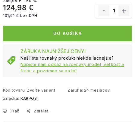
249,95 €
–50 %
124,98 €
101,61 € bez DPH
Jednotková cena:
DO KOŠÍKA
ZÁRUKA NAJNIŽŠEJ CENY!
Našli ste rovnaký produkt niekde lacnejšie?
Napíšte nám odkaz na rovnaký model, veľkosť a
farbu a pozrieme sa na to!
Kód tovaru:
Zvoľte variant
Záruka
:
24 mesiacov
Značka:
KARPOS
Tlač
Zdieľať