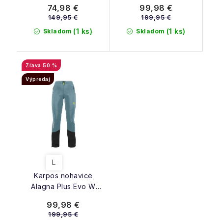
huckleberry deco rose
huckleberry deco rose
74,98 €
99,98 €
149,95 €
199,95 €
(1 ks)
(1 ks)
Skladom
Skladom
50 %
Výpredaj
L
Karpos nohavice
Alagna Plus Evo W
spring lake
99,98 €
199,95 €