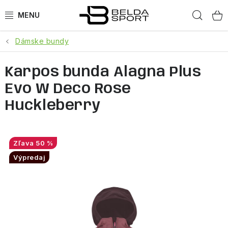
Prejsť
Hľad
na
obsah
Dámske bundy
ŠPORTY
Karpos bunda Alagna Plus
BEH
Evo W Deco Rose
BOGNER
Huckleberry
GOLDBERGH
50 %
OBLEČENIE
Výpredaj
OBUV
DOPLNKY