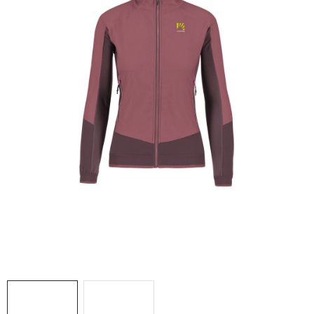
NAŠE SLUŽBY
VÝPREDAJ
ZNAČKY
Vrátenie a výmena
Doprava a platba
Blog
Moja objednávka