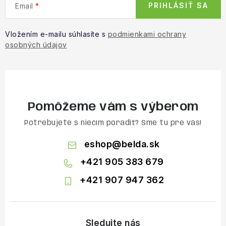
PRIHLÁSIŤ SA
Email
Vložením e-mailu súhlasíte s
podmienkami ochrany
osobných údajov
Pomôžeme vám s výberom
Potrebujete s niečím poradiť? Sme tu pre vás!
eshop
@
belda.sk
+421 905 383 679
+421 907 947 362