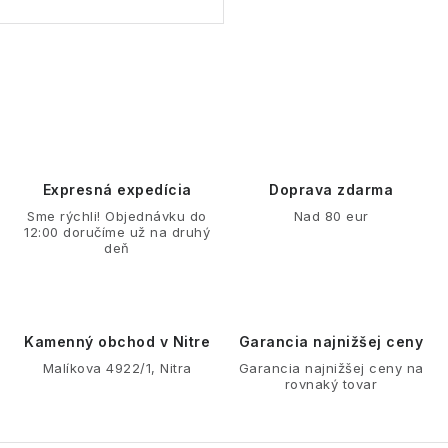
O
v
l
á
d
Expresná expedícia
Doprava zdarma
a
Sme rýchli! Objednávku do
Nad 80 eur
12:00 doručíme už na druhý
c
deň
i
e
p
r
Kamenný obchod v Nitre
Garancia najnižšej ceny
v
Malíkova 4922/1, Nitra
Garancia najnižšej ceny na
rovnaký tovar
k
y
v