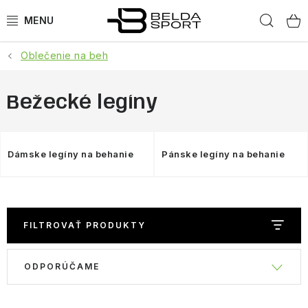
Prejsť
Hľad
na
obsah
Oblečenie na beh
ŠPORTY
BEH
Bežecké legíny
BOGNER
Dámske legíny na behanie
Pánske legíny na behanie
GOLDBERGH
OBLEČENIE
FILTROVAŤ PRODUKTY
OBUV
R
V
ODPORÚČAME
DOPLNKY
a
ý
d
p