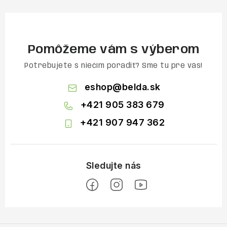
Pomôžeme vám s výberom
Potrebujete s niečím poradiť? Sme tu pre vás!
eshop
@
belda.sk
+421 905 383 679
+421 907 947 362
Z