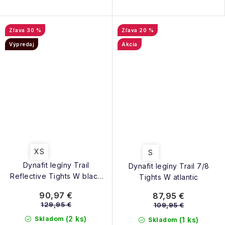
30 %
20 %
Výpredaj
Akcia
XS
S
Dynafit legíny Trail
Dynafit legíny Trail 7/8
Reflective Tights W black
Tights W atlantic
out
90,97 €
87,95 €
129,95 €
109,95 €
(2 ks)
Skladom
(1 ks)
Skladom