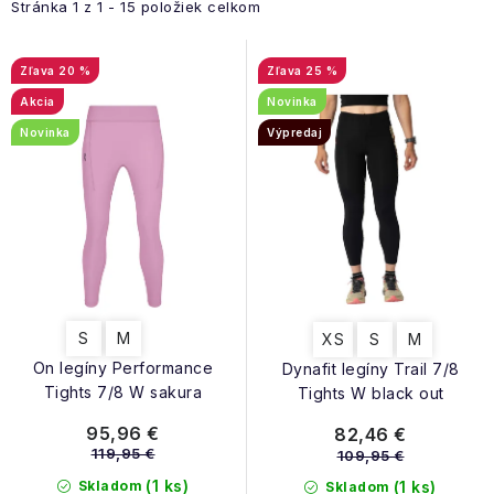
NAŠE SLUŽBY
e
Stránka
1
z
1
-
15
položiek celkom
i
n
s
VÝPREDAJ
i
20 %
25 %
p
e
Akcia
Novinka
r
ZNAČKY
p
Novinka
Výpredaj
o
r
d
Vrátenie a výmena
Doprava a platba
Blog
o
u
Moja objednávka
d
k
u
t
k
o
t
v
S
M
XS
S
M
o
On legíny Performance
Dynafit legíny Trail 7/8
v
Tights 7/8 W sakura
Tights W black out
95,96 €
82,46 €
119,95 €
109,95 €
(1 ks)
Skladom
(1 ks)
Skladom