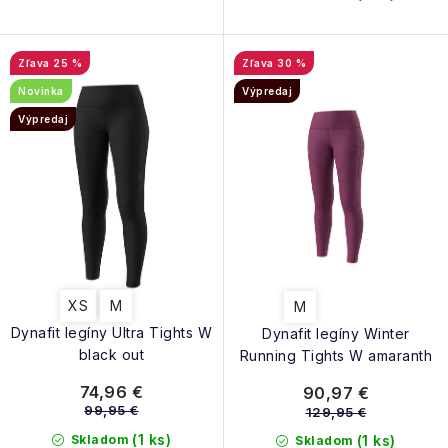
25 %
30 %
Novinka
Výpredaj
Výpredaj
XS
M
M
Dynafit legíny Ultra Tights W
Dynafit legíny Winter
black out
Running Tights W amaranth
74,96 €
90,97 €
99,95 €
129,95 €
(1 ks)
Skladom
(1 ks)
Skladom