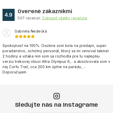
ý
Overené zákazníkmi
p
4.9
507
recenzií.
Zobraziť všetky recenzie
i
s
Gabriela Nedecká
u
Spokojnosť na 100%. Osobne som bola na predajni, super
poradenstvo, ochotný personál, ktorý sa mi venoval takmer
2 hodiny a vďaka nim som sa rozhodla pre tu najlepšiu
verziu trekovej obuvi Altra Olympus 6,.. a absolvovala som v
nej Corfu Trail, cca 200 km úplne na parádu, ...
Doporučujem
Sledujte nás na Instagrame