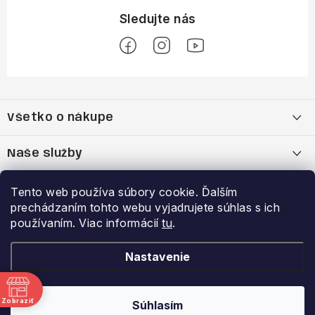
Z
á
Všetko o nákupe
p
ä
Moja objednávka
Naše služby
t
i
Nákup na splátky cez Quatro
Belda Sport x Atomic Skitest Soelden 2025
Výhody a zľavy
Tento web používa súbory cookie. Ďalším
e
prechádzaním tohto webu vyjadrujete súhlas s ich
OBCHODNÉ PODMIENKY
Bootfitting - Tvarovanie Lyžiarok v Nitre
Garancia najnižšej ceny
používaním. Viac informácií
tu
.
Prihlásenie
E-mail
Zásady spracovania a ochrany osobných údajov
Dynamická analýza chodidla
VERNOSTNÝ PROGRAM
Nastavenie
Reklamačný poriadok
Požičovňa lyží
Zobraziť
Súhlasím
Copyright 2026
Belda.sk
. Všetky práva vyhradené.