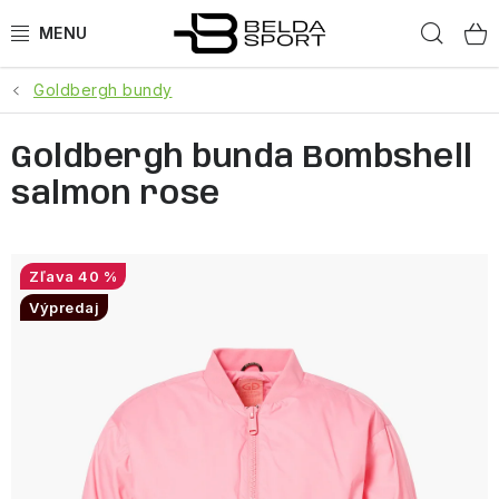
Prejsť
Hľad
na
obsah
Goldbergh bundy
ŠPORTY
Goldbergh bunda Bombshell
BEH
salmon rose
BOGNER
GOLDBERGH
40 %
Výpredaj
OBLEČENIE
OBUV
DOPLNKY