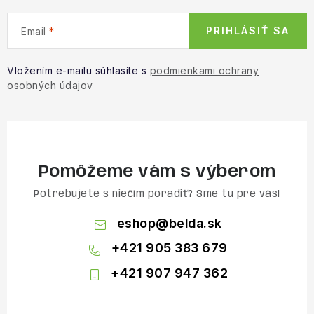
PRIHLÁSIŤ SA
Email
Vložením e-mailu súhlasíte s
podmienkami ochrany
osobných údajov
Pomôžeme vám s výberom
Potrebujete s niečím poradiť? Sme tu pre vás!
eshop
@
belda.sk
+421 905 383 679
+421 907 947 362