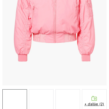
NAŠE SLUŽBY
VÝPREDAJ
ZNAČKY
Vrátenie a výmena
Doprava a platba
Blog
Moja objednávka
+ ďalšie (2)