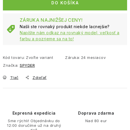
DO KOŠÍKA
ZÁRUKA NAJNIŽŠEJ CENY!
Našli ste rovnaký produkt niekde lacnejšie?
Napíšte nám odkaz na rovnaký model, veľkosť a
farbu a pozrieme sa na to!
Kód tovaru:
Zvoľte variant
Záruka
:
24 mesiacov
Značka:
SPYDER
Tlač
Zdieľať
Expresná expedícia
Doprava zdarma
Sme rýchli! Objednávku do
Nad 80 eur
12:00 doručíme už na druhý
deň