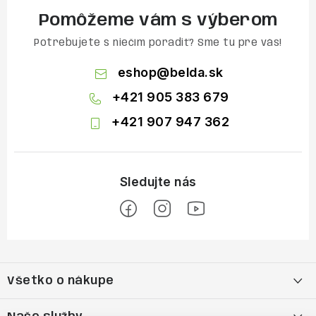
Pomôžeme vám s výberom
Potrebujete s niečím poradiť? Sme tu pre vás!
eshop
@
belda.sk
+421 905 383 679
+421 907 947 362
Z
á
Všetko o nákupe
p
ä
Moja objednávka