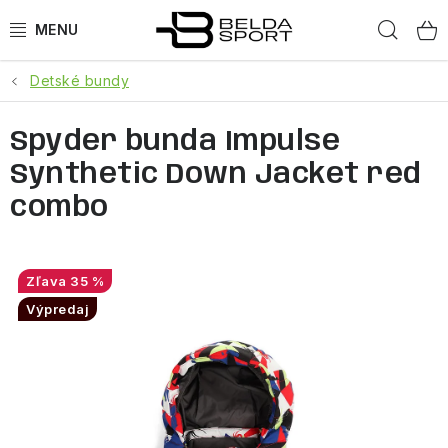
Prejsť
Hľad
na
obsah
Detské bundy
ŠPORTY
Spyder bunda Impulse
BEH
Synthetic Down Jacket red
BOGNER
combo
GOLDBERGH
35 %
OBLEČENIE
Výpredaj
OBUV
DOPLNKY