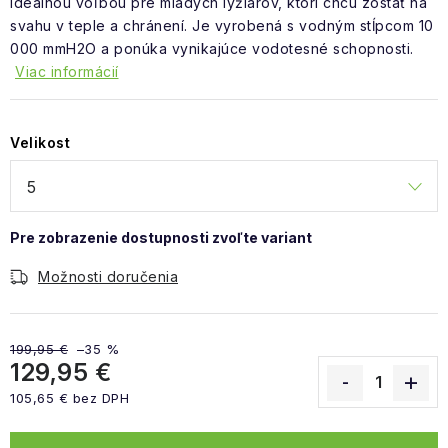
ideálnou voľbou pre mladých lyžiarov, ktorí chcú zostať na
svahu v teple a chránení. Je vyrobená s vodným stĺpcom 10
000 mmH2O a ponúka vynikajúce vodotesné schopnosti.
Viac informácií
Velikost
Možnosti doručenia
199,95 €
–35 %
129,95 €
105,65 € bez DPH
Jednotková cena: