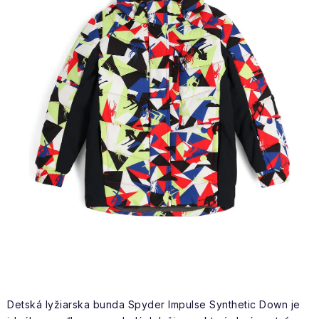
NAŠE SLUŽBY
VÝPREDAJ
ZNAČKY
Vrátenie a výmena
Doprava a platba
Blog
Moja objednávka
Detská lyžiarska bunda Spyder Impulse Synthetic Down je