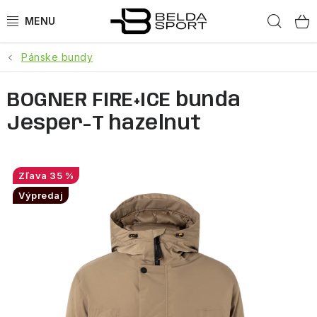
Prejsť
Hľad
na
obsah
Pánske bundy
ŠPORTY
BOGNER FIRE+ICE bunda
BEH
Jesper-T hazelnut
BOGNER
GOLDBERGH
35 %
Výpredaj
OBLEČENIE
OBUV
DOPLNKY