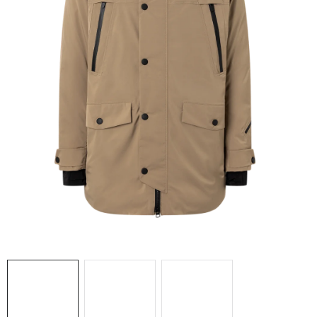
NAŠE SLUŽBY
VÝPREDAJ
ZNAČKY
Vrátenie a výmena
Doprava a platba
Blog
Moja objednávka