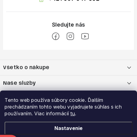
Z
á
Všetko o nákupe
p
ä
Moja objednávka
Naše služby
t
i
Nákup na splátky cez Quatro
Belda Sport x Atomic Skitest Soelden 2025
Výhody a zľavy
Tento web používa súbory cookie. Ďalším
e
prechádzaním tohto webu vyjadrujete súhlas s ich
OBCHODNÉ PODMIENKY
Bootfitting - Tvarovanie Lyžiarok v Nitre
Garancia najnižšej ceny
používaním. Viac informácií
tu
.
Prihlásenie
E-mail
Zásady spracovania a ochrany osobných údajov
Dynamická analýza chodidla
VERNOSTNÝ PROGRAM
Nastavenie