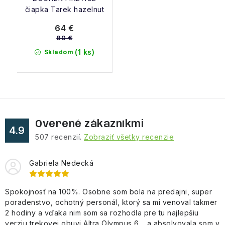
čiapka Tarek hazelnut
64 €
80 €
(1 ks)
Skladom
Overené zákazníkmi
4.9
507
recenzií.
Zobraziť všetky recenzie
Gabriela Nedecká
Spokojnosť na 100%. Osobne som bola na predajni, super
poradenstvo, ochotný personál, ktorý sa mi venoval takmer
2 hodiny a vďaka nim som sa rozhodla pre tu najlepšiu
verziu trekovej obuvi Altra Olympus 6,.. a absolvovala som v