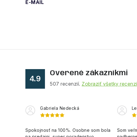
E-MAIL
Overené zákazníkmi
4.9
507
recenzií.
Zobraziť všetky recenz
Gabriela Nedecká
Le
Spokojnosť na 100%. Osobne som bola
Som veľm
na predajni, super poradenstvo,
nadherne