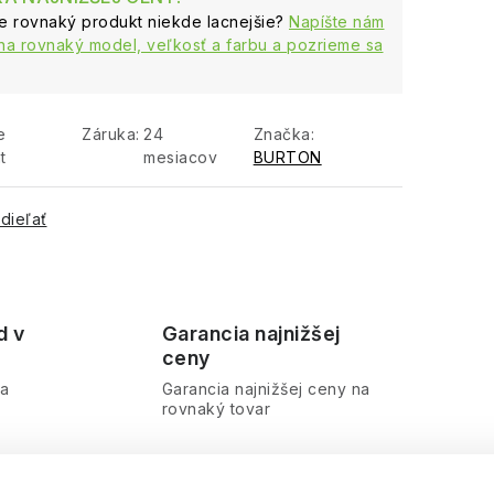
te rovnaký produkt niekde lacnejšie?
Napíšte nám
na rovnaký model, veľkosť a farbu a pozrieme sa
e
Záruka
:
24
Značka:
t
mesiacov
BURTON
dieľať
d v
Garancia najnižšej
ceny
ra
Garancia najnižšej ceny na
rovnaký tovar