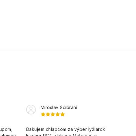
Miroslav Ščibráni
kupom,
Ďakujem chlapcom za výber lyžiarok
Salomon
Fischer RC4 a hlavne Matejovi za