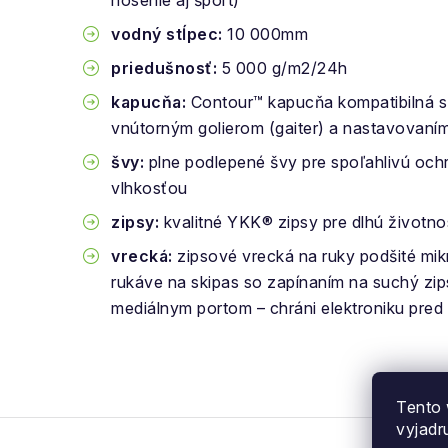
nosenie aj šport)
vodný stĺpec:
10 000mm
priedušnosť:
5 000 g/m2/24h
kapucňa:
Contour™ kapucňa kompatibilná s 
vnútorným golierom (gaiter) a nastavovaním
švy:
plne podlepené švy pre spoľahlivú oc
vlhkosťou
zipsy:
kvalitné YKK® zipsy pre dlhú životno
vrecká:
zipsové vrecká na ruky podšité mi
rukáve na skipas so zapínaním na suchý zip
mediálnym portom – chráni elektroniku pre
Tento 
vyjadr