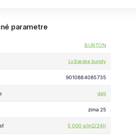
né parametre
BURTON
Lyžiarske bundy
9010884085735
e
deti
zima 25
sť
5 000 g/m2/24h