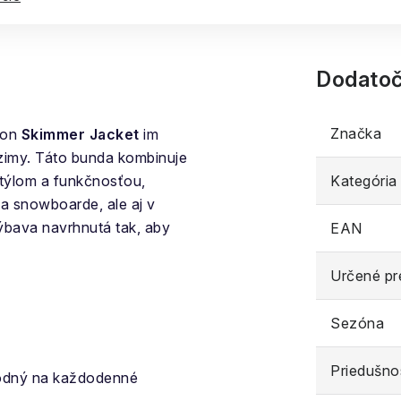
Dodatoč
Značka
rton
Skimmer Jacket
im
 zimy. Táto bunda kombinuje
štýlom a funkčnosťou,
Kategória
na snowboarde, ale aj v
ýbava navrhnutá tak, aby
EAN
Určené pr
Sezóna
Priedušno
vhodný na každodenné