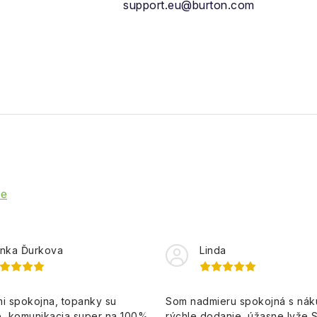
support.eu@burton.com
ie
nka Ďurkova
Linda
i spokojna, topanky su
Som nadmieru spokojná s ná
, komunikacia super na 100%,
rýchle dodanie, úžasne lyže 