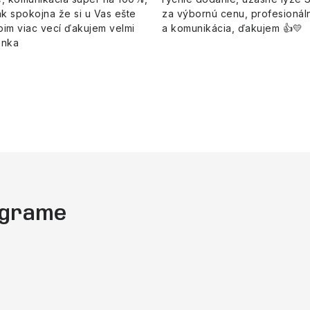
k spokojna že si u Vas ešte
za výbornú cenu, profesionáln
pim viac vecí ďakujem velmi
a komunikácia, ďakujem 👍💛
enka
tagrame