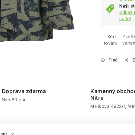
Našli s
odkaz 
na to!
Kód
Zvoľt
tovaru:
varian
Tlač
Z
Doprava zdarma
Kamenný obcho
Nitre
Nad 80 eur
Malíkova 4922/1, Nit
ácie