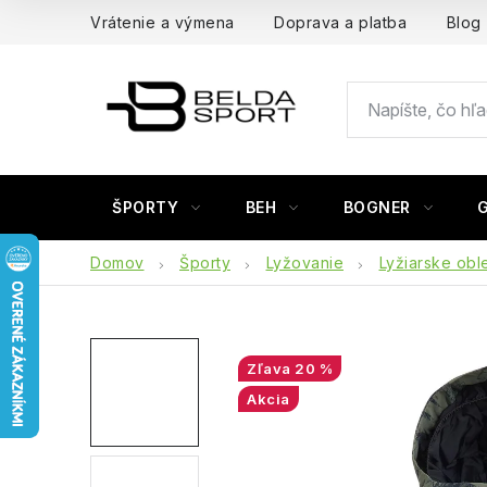
Prejsť
Vrátenie a výmena
Doprava a platba
Blog
na
obsah
ŠPORTY
BEH
BOGNER
Domov
Športy
Lyžovanie
Lyžiarske obl
20 %
Akcia