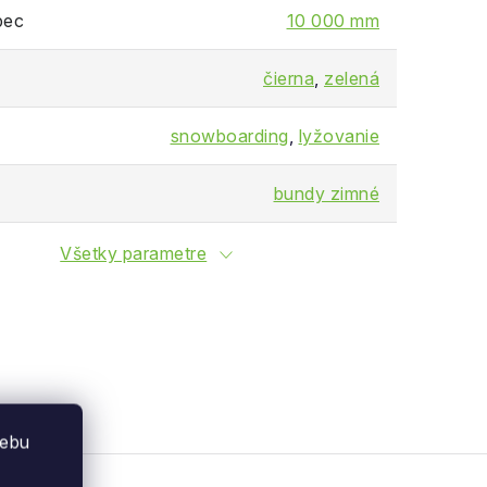
pec
10 000 mm
čierna
,
zelená
snowboarding
,
lyžovanie
bundy zimné
Všetky parametre
webu