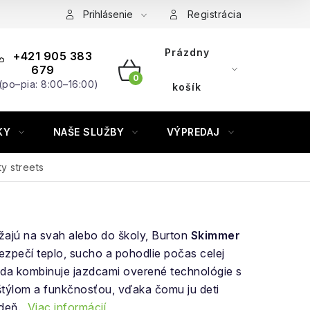
Prihlásenie
Registrácia
Prázdny
+421 905 383
679
(po–pia: 8:00–16:00)
NÁKUPNÝ
košík
KOŠÍK
KY
NAŠE SLUŽBY
VÝPREDAJ
ZNAČKY
y streets
ážajú na svah alebo do školy, Burton
Skimmer
zpečí teplo, sucho a pohodlie počas celej
nda kombinuje jazdcami overené technológie s
štýlom a funkčnosťou, vďaka čomu ju deti
 deň.
Viac informácií