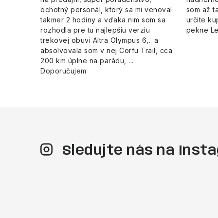
ochotný personál, ktorý sa mi venoval
som až ta
takmer 2 hodiny a vďaka nim som sa
určite ku
rozhodla pre tu najlepšiu verziu
pekne L
trekovej obuvi Altra Olympus 6,.. a
absolvovala som v nej Corfu Trail, cca
200 km úplne na parádu, ...
Doporučujem
Sledujte nás na Ins