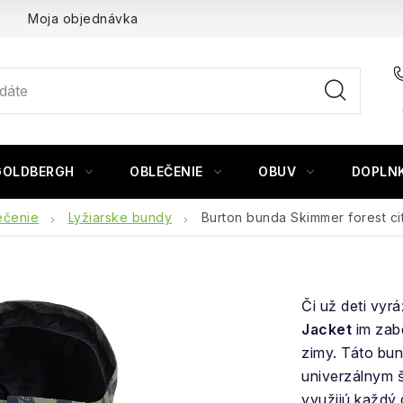
Moja objednávka
GOLDBERGH
OBLEČENIE
OBUV
DOPLN
ečenie
Lyžiarske bundy
Burton bunda Skimmer forest cit
Či už deti vyr
Jacket
im zabe
zimy. Táto bu
univerzálnym 
využijú každý