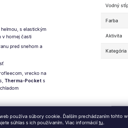
Vodný stĺ
Farba
helmou, s elastickým
Aktivita
 v hornej časti
hranu pred snehom a
Kategória
sť
krofleecom, vrecko na
s,
Therma-Pocket
s
d chladom
web používa súbory cookie. Ďalším prechádzaním tohto 
ujete súhlas s ich používaním. Viac informácií
tu
.