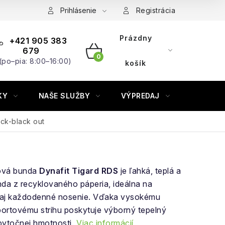
Prihlásenie
Registrácia
Prázdny
+421 905 383
679
(po–pia: 8:00–16:00)
NÁKUPNÝ
košík
KOŠÍK
KY
NAŠE SLUŽBY
VÝPREDAJ
ZNAČKY
ock-black out
ová bunda
Dynafit Tigard RDS
je ľahká, teplá a
da z recyklovaného páperia, ideálna na
y aj každodenné nosenie. Vďaka vysokému
portovému strihu poskytuje výborný tepelný
bytočnej hmotnosti.
Viac informácií