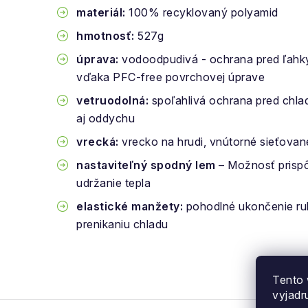
materiál:
100% recyklovaný polyamid
hmotnosť:
527g
úprava:
vodoodpudivá - ochrana pred ľa
vďaka PFC-free povrchovej úprave
vetruodolná:
spoľahlivá ochrana pred chla
aj oddychu
vrecká:
vrecko na hrudi, vnútorné sieťovan
nastaviteľný spodný lem
– Možnosť prispôs
udržanie tepla
elastické manžety:
pohodlné ukončenie ru
prenikaniu chladu
Tento 
vyjadr