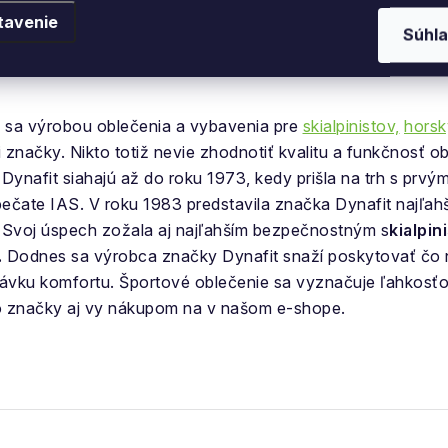
tavenie
Súhla
 sa výrobou oblečenia a vybavenia pre
skialpinistov,
hors
načky. Nikto totiž nevie zhodnotiť kvalitu a funkčnosť obj
Dynafit siahajú až do roku 1973, kedy prišla na trh s prvým
pečate IAS. V roku 1983 predstavila značka Dynafit najľah
. Svoj úspech zožala aj najľahším bezpečnostným s
kialpin
.
Dodnes sa výrobca značky Dynafit snaží poskytovať čo n
ávku komfortu. Športové oblečenie sa vyznačuje ľahkosťou
jto značky aj vy nákupom na v našom e-shope.