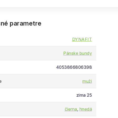
né parametre
DYNAFIT
Pánske bundy
4053866806398
e
muži
zima 25
čierna
,
hnedá