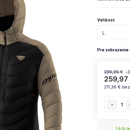
Velikost
399,95 €
–
259,97
211,36 € be
Jednotková
ZÁRUK