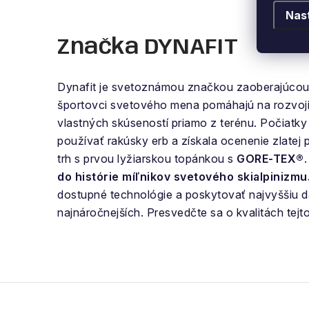
Nas
Značka DYNAFIT
Dynafit je svetoznámou značkou zaoberajúcou
športovci svetového mena pomáhajú na rozvoji z
vlastných skúseností priamo z terénu. Počiatky 
používať rakúsky erb a získala ocenenie zlatej 
trh s prvou lyžiarskou topánkou s
GORE-TEX®
do histórie míľnikov svetového skialpinizmu
dostupné technológie a poskytovať najvyššiu d
najnáročnejších. Presvedčte sa o kvalitách te