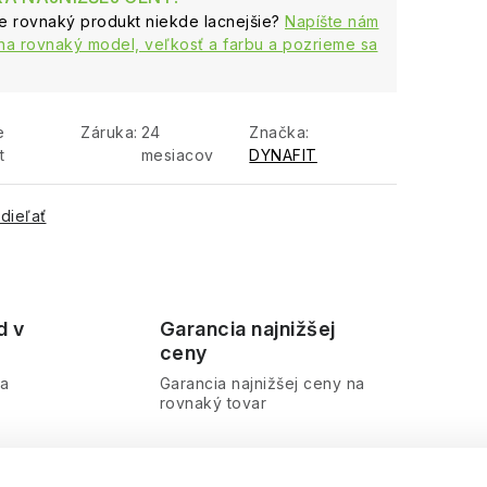
te rovnaký produkt niekde lacnejšie?
Napíšte nám
na rovnaký model, veľkosť a farbu a pozrieme sa
e
Záruka
:
24
Značka:
t
mesiacov
DYNAFIT
dieľať
d v
Garancia najnižšej
ceny
ra
Garancia najnižšej ceny na
rovnaký tovar