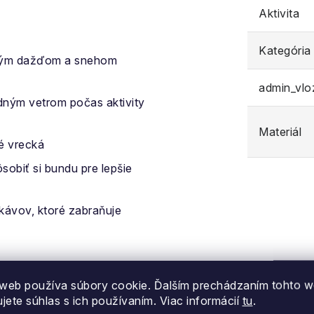
Aktivita
Kategória
hkým dažďom a snehom
admin_vl
dným vetrom počas aktivity
Materiál
é vrecká
obiť si bundu pre lepšie
kávov, ktoré zabraňuje
web používa súbory cookie. Ďalším prechádzaním tohto 
ujete súhlas s ich používaním. Viac informácií
tu
.