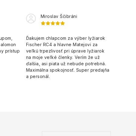
Miroslav Ščibráni
kupom,
Ďakujem chlapcom za výber lyžiarok
Salomon
Fischer RC4 a hlavne Matejovi za
y prístup
veľkú trpezlivosť pri úprave lyžiarok
na moje veľké členky. Verím že už
ďalšia, asi piata už nebude potrebná.
Maximálna spokojnosť. Super predajňa
a personál.