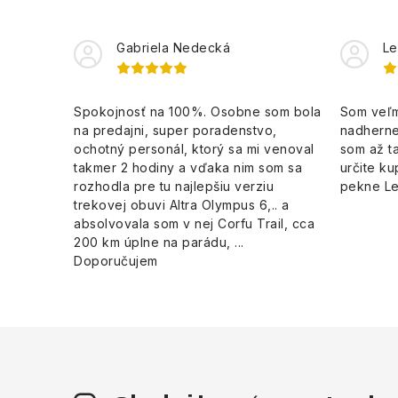
Gabriela Nedecká
Le
Spokojnosť na 100%. Osobne som bola
Som veľm
na predajni, super poradenstvo,
nadherne
ochotný personál, ktorý sa mi venoval
som až ta
takmer 2 hodiny a vďaka nim som sa
určite ku
rozhodla pre tu najlepšiu verziu
pekne L
trekovej obuvi Altra Olympus 6,.. a
absolvovala som v nej Corfu Trail, cca
200 km úplne na parádu, ...
Doporučujem