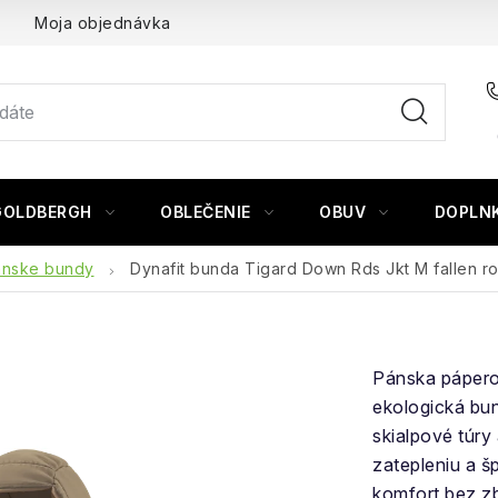
Moja objednávka
GOLDBERGH
OBLEČENIE
OBUV
DOPLN
ánske bundy
Dynafit bunda Tigard Down Rds Jkt M fallen r
Pánska páper
ekologická bun
skialpové túr
zatepleniu a š
komfort bez z