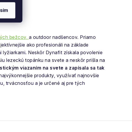
sím
kých bežcov,
a outdoor nadšencov. Priamo
ektívnejšie ako profesionáli na základe
i lyžiarkami. Neskôr Dynafit získala povolenie
šiu lezeckú topánku na svete a neskôr prišla na
istickým viazaním na svete a zapísala sa tak
ajvýkonnejšie produkty, využívať najnovšie
, trvácnosťou a je určené aj pre tých