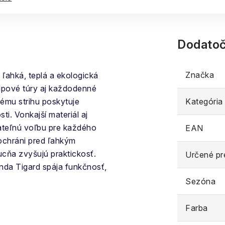
Dodatoč
Značka
e ľahká, teplá a ekologická
alpové túry aj každodenné
ému strihu poskytuje
Kategória
i. Vonkajší materiál aj
žateľnú voľbu pre každého
EAN
ochráni pred ľahkým
ucňa zvyšujú praktickosť.
Určené pr
unda Tigard spája funkčnosť,
Sezóna
Farba