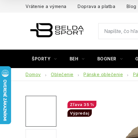
Prejsť
Vrátenie a výmena
Doprava a platba
Blog
na
obsah
ŠPORTY
BEH
BOGNER
Domov
Oblečenie
Pánske oblečenie
P
35 %
Výpredaj