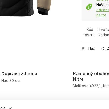
Našli s
odkaz 
na to!
Kód
Zvoľt
tovaru:
varian
Tlač
Z
Doprava zdarma
Kamenný obcho
Nitre
Nad 80 eur
Malíkova 4922/1, Nit
ácie