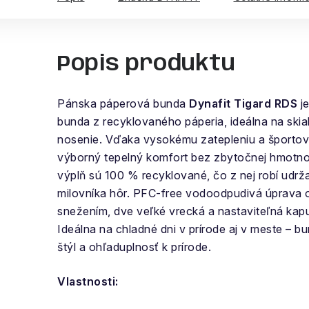
Popis produktu
Pánska páperová bunda
Dynafit Tigard RDS
j
bunda z recyklovaného páperia, ideálna na ski
nosenie. Vďaka vysokému zatepleniu a športov
výborný tepelný komfort bez zbytočnej hmotnost
výplň sú 100 % recyklované, čo z nej robí udr
milovníka hôr. PFC-free vodoodpudivá úprava 
snežením, dve veľké vrecká a nastaviteľná kap
Ideálna na chladné dni v prírode aj v meste – b
štýl a ohľaduplnosť k prírode.
Vlastnosti: