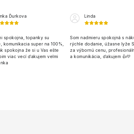
nka Ďurkova
Linda
i spokojna, topanky su
Som nadmieru spokojná s ná
, komunikacia super na 100%,
rýchle dodanie, úžasne lyže 
k spokojna že si u Vas ešte
za výbornú cenu, profesionáln
pim viac vecí ďakujem velmi
a komunikácia, ďakujem 👍💛
enka