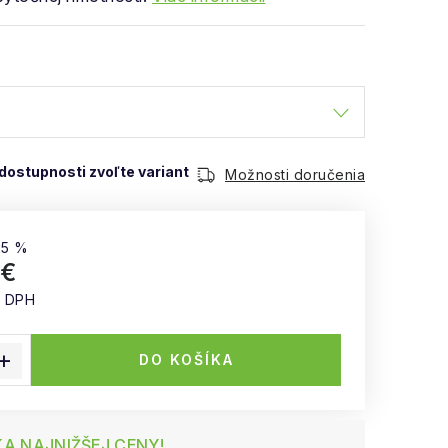
Možnosti doručenia
35 %
 €
z DPH
 cena:
DO KOŠÍKA
A NAJNIŽŠEJ CENY!