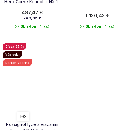
Hero Carve Konect + NX 12
K Gw B80 black/hot red
487,47 €
25/26
1 126,42 €
749,95 €
(1 ks)
(1 ks)
Skladom
Skladom
35 %
Výpredaj
Darček zdarma
163
Rossignol lyže s viazaním