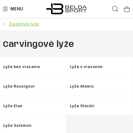
Prejsť
Hľad
na
obsah
Zjazdové lyže
ŠPORTY
BEH
Carvingové lyže
BOGNER
Lyže bez viazania
Lyže s viazaním
GOLDBERGH
Lyže Rossignol
Lyže Atomic
OBLEČENIE
OBUV
Lyže Elan
Lyže Stöckli
DOPLNKY
Lyže Salomon