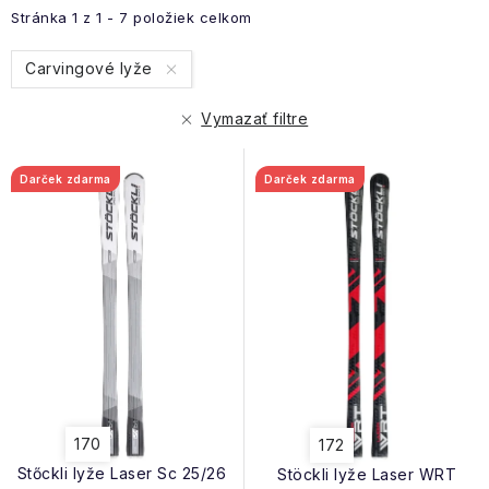
p
e
Stránka
1
z
1
-
7
položiek celkom
i
n
s
Carvingové lyže
i
p
e
r
Vymazať filtre
p
o
r
d
Darček zdarma
Darček zdarma
o
u
d
k
u
t
k
o
t
v
o
v
170
172
Stőckli lyže Laser Sc 25/26
Stöckli lyže Laser WRT