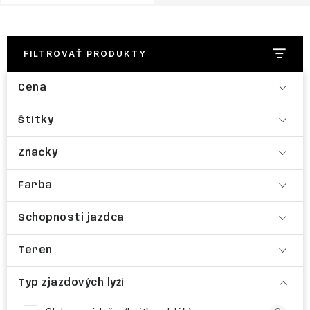
NAŠE SLUŽBY
VÝPREDAJ
FILTROVAŤ PRODUKTY
ZNAČKY
Cena
Vrátenie a výmena
Doprava a platba
Blog
Štítky
Moja objednávka
Značky
Farba
Schopnosti jazdca
Terén
Typ zjazdových lyží