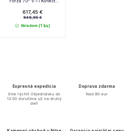
Forza 70° V-TI Konect
(RAMPR03) + SPX 14 K GW
617,45 €
B80 24/25
949,95 €
(1 ks)
Skladom
O
v
l
á
d
Expresná expedícia
Doprava zdarma
a
Sme rýchli! Objednávku do
Nad 80 eur
12:00 doručíme už na druhý
c
deň
i
e
p
Kamenný obchod v Nitre
Garancia najnižšej ceny