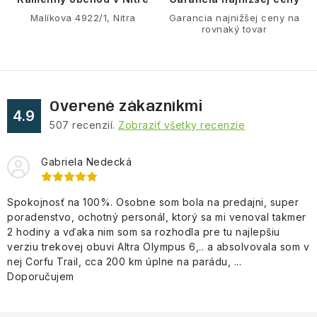
r
v
Malíkova 4922/1, Nitra
Garancia najnižšej ceny na
rovnaký tovar
k
y
v
ý
Overené zákazníkmi
p
4.9
507
recenzií.
Zobraziť všetky recenzie
i
s
Gabriela Nedecká
u
Spokojnosť na 100%. Osobne som bola na predajni, super
poradenstvo, ochotný personál, ktorý sa mi venoval takmer
2 hodiny a vďaka nim som sa rozhodla pre tu najlepšiu
verziu trekovej obuvi Altra Olympus 6,.. a absolvovala som v
nej Corfu Trail, cca 200 km úplne na parádu, ...
Doporučujem