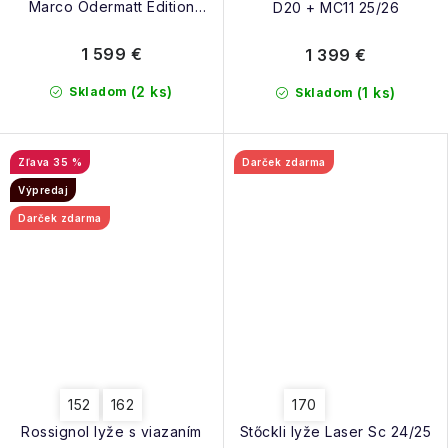
Marco Odermatt Edition
D20 + MC11 25/26
25/26
1 599 €
1 399 €
(2 ks)
Skladom
(1 ks)
Skladom
35 %
Darček zdarma
Výpredaj
Darček zdarma
152
162
170
Rossignol lyže s viazaním
Stőckli lyže Laser Sc 24/25