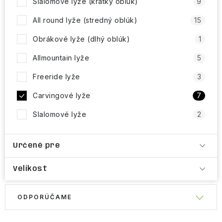
Slalomové lyže (krátky oblúk)
9
All round lyže (stredný oblúk)
15
Obrákové lyže (dlhý oblúk)
1
Allmountain lyže
5
Freeride lyže
3
Carvingové lyže
7
Slalomové lyže
2
Určené pre
Velikost
R
V
ODPORÚČAME
a
ý
d