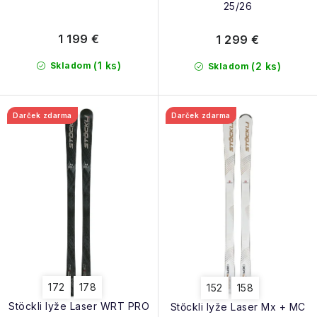
25/26
1 199 €
1 299 €
(1 ks)
Skladom
(2 ks)
Skladom
Darček zdarma
Darček zdarma
172
178
152
158
Stöckli lyže Laser WRT PRO
Stőckli lyže Laser Mx + MC