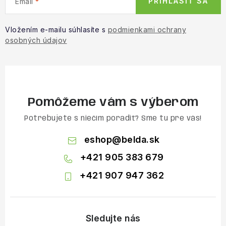
PRIHLÁSIŤ SA
Email
Vložením e-mailu súhlasíte s
podmienkami ochrany
osobných údajov
Pomôžeme vám s výberom
Potrebujete s niečím poradiť? Sme tu pre vás!
eshop
@
belda.sk
+421 905 383 679
+421 907 947 362