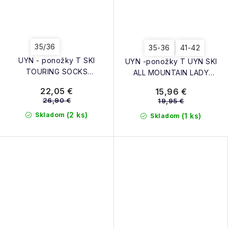
35/36
35-36
41-42
UYN - ponožky T SKI
UYN -ponožky T UYN SKI
TOURING SOCKS
ALL MOUNTAIN LADY
silver/fuchsia
medium grey melange /
22,05 €
15,96 €
purple
26,90 €
19,95 €
(2 ks)
Skladom
(1 ks)
Skladom