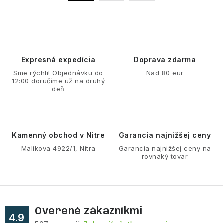
a
r
á
c
n
i
k
e
o
p
Expresná expedícia
Doprava zdarma
v
r
Sme rýchli! Objednávku do
Nad 80 eur
a
v
12:00 doručíme už na druhý
n
deň
k
i
y
e
v
ý
Kamenný obchod v Nitre
Garancia najnižšej ceny
p
Malíkova 4922/1, Nitra
Garancia najnižšej ceny na
rovnaký tovar
i
s
u
Overené zákazníkmi
4.9