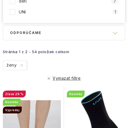
deti
7
UNI
1
R
ODPORÚČAME
V
a
ý
d
p
e
Stránka
1
z
2
-
54
položiek celkom
i
n
ženy
s
i
p
e
Vymazať filtre
r
p
o
r
29 %
Novinka
d
o
Novinka
u
d
Výpredaj
k
u
t
k