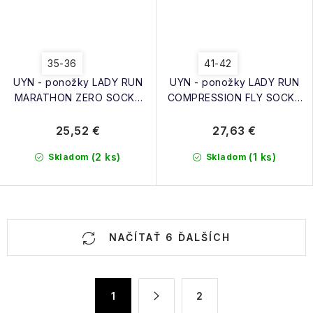
35-36
41-42
UYN - ponožky LADY RUN
UYN - ponožky LADY RUN
MARATHON ZERO SOCKS
COMPRESSION FLY SOCKS
coral/white
coral/black
25,52 €
27,63 €
(2 ks)
(1 ks)
Skladom
Skladom
O
NAČÍTAŤ 6 ĎALŠÍCH
v
l
á
S
1
2
d
t