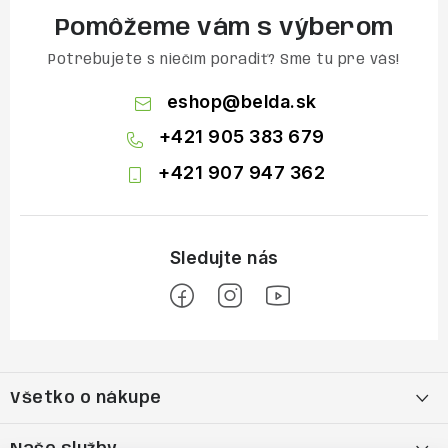
Pomôžeme vám s výberom
Potrebujete s niečím poradiť? Sme tu pre vás!
eshop
@
belda.sk
+421 905 383 679
+421 907 947 362
Z
á
Všetko o nákupe
p
ä
Moja objednávka