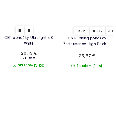
III
II
38-39
36-37
40-
CEP ponožky Ultralight 4.0
On Running ponožky
white
Performance High Sock W
seedling kiwi
20,19 €
25,57 €
21,95 €
(5 ks)
Skladom
(1 ks)
Skladom