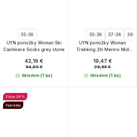
35-36
35-36
37-38
39-
UYN ponožky Woman Ski
UYN ponožky Woman
Cashmere Socks grey stone
Trekking 2In Merino Mid
Socks light grey pink
42,19 €
19,47 €
64,90 €
29,95 €
(1 ks)
(1 ks)
Skladom
Skladom
34 %
Výpredaj