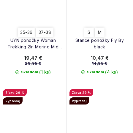
35-36
37-38
S
M
UYN ponožky Woman
Stance ponožky Fly By
Trekking 2In Merino Mid
black
Socks mid grey
19,47 €
10,47 €
29,95 €
14,95 €
(1 ks)
(4 ks)
Skladom
Skladom
29 %
29 %
Výpredaj
Výpredaj