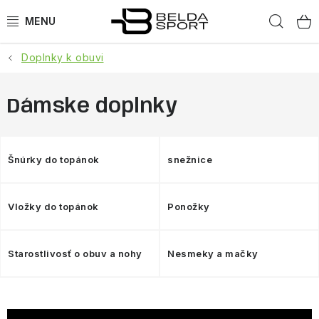
Prejsť
Hľad
na
obsah
Doplnky k obuvi
ŠPORTY
BEH
Dámske doplnky
BOGNER
Šnúrky do topánok
snežnice
GOLDBERGH
Vložky do topánok
Ponožky
OBLEČENIE
OBUV
Starostlivosť o obuv a nohy
Nesmeky a mačky
DOPLNKY