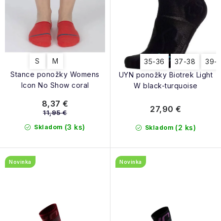
o
t
v
o
v
S
M
35-36
37-38
39-
Stance ponožky Womens
UYN ponožky Biotrek Light
Icon No Show coral
W black-turquoise
8,37 €
27,90 €
11,95 €
(3 ks)
Skladom
(2 ks)
Skladom
Novinka
Novinka