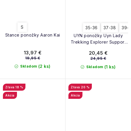
S
35-36
37-38
39-
Stance ponožky Aaron Kai
UYN ponožky Uyn Lady
Trekking Explorer Support
Socks
13,97 €
20,45 €
black/melange/anthracite
19,95 €
24,95 €
(2 ks)
Skladom
(1 ks)
Skladom
18 %
20 %
Akcia
Akcia