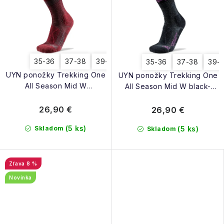
35-36
37-38
39-40
35-36
37-38
39-
UYN ponožky Trekking One
UYN ponožky Trekking One
All Season Mid W
All Season Mid W black-
sofisticated red
purple
26,90 €
26,90 €
(5 ks)
Skladom
(5 ks)
Skladom
8 %
Novinka