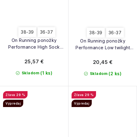
38-39
36-37
38-39
36-37
On Running ponožky
On Running ponožky
Performance High Sock
Performance Low twilight
meadow niagara
navy
25,57 €
20,45 €
(1 ks)
Skladom
(2 ks)
Skladom
29 %
29 %
Výpredaj
Výpredaj