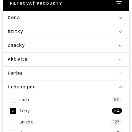
NAŠE SLUŽBY
FILTROVAŤ PRODUKTY
VÝPREDAJ
Cena
ZNAČKY
Štítky
Značky
Vrátenie a výmena
Doprava a platba
Blog
Moja objednávka
Aktivita
Farba
Určené pre
muži
80
ženy
54
unisex
125