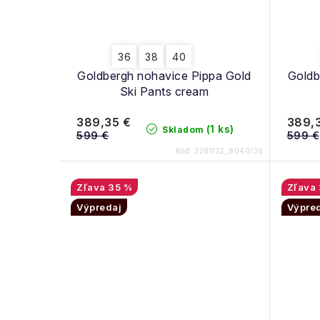
36
38
40
Goldbergh nohavice Pippa Gold
Goldb
Ski Pants cream
389,35 €
389,
(1 ks)
Skladom
599 €
599 €
Kód:
2281122_8040/36
35 %
Výpredaj
Výpre