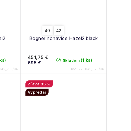
40
42
ei2
Bogner nohavice Hazel2 black
451,75 €
 ks)
(1 ks)
Skladom
695 €
142_753/34
Kód:
2281141_026/36
35 %
Výpredaj