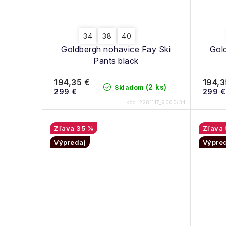
34
38
40
Goldbergh nohavice Fay Ski
Gol
Pants black
194,35 €
194,3
(2 ks)
Skladom
299 €
299 €
Kód:
2281117_9000/34
35 %
Výpredaj
Výpre