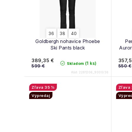
s
p
p
r
r
o
36
38
40
o
Goldbergh nohavice Phoebe
Pe
d
d
Ski Pants black
Auror
u
u
389,35 €
357,5
(1 ks)
Skladom
k
599 €
550 €
k
Kód:
2281206_9000/36
t
t
o
35 %
o
Výpredaj
Výpre
v
v