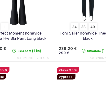
L
34
38
40
rfect Moment nohavice
Toni Sailer nohavice Th
a Hw Ski Pant Long black
black
0 €
239,20 €
(1 ks)
(1
Skladom
Skladom
299 €
Kód:
2281203_PM BLACK/L
Kód:
228117
35 %
35 %
daj
Výpredaj