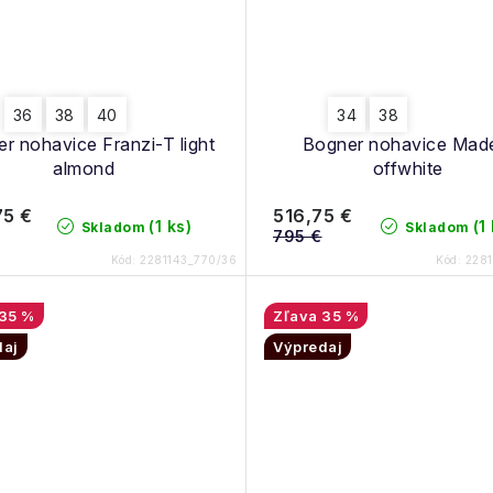
36
38
40
34
38
r nohavice Franzi-T light
Bogner nohavice Mad
almond
offwhite
75 €
516,75 €
(1 ks)
(1
Skladom
Skladom
795 €
Kód:
2281143_770/36
Kód:
2281
35 %
35 %
daj
Výpredaj