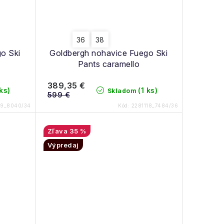
36
38
o Ski
Goldbergh nohavice Fuego Ski
Pants caramello
389,35 €
 ks)
(1 ks)
Skladom
599 €
19_8040/34
Kód:
2281118_7484/36
35 %
Výpredaj