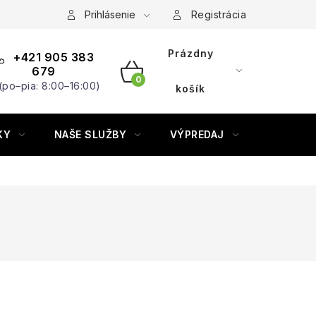
Prihlásenie
Registrácia
Prázdny
+421 905 383
679
(po–pia: 8:00–16:00)
NÁKUPNÝ
košík
KOŠÍK
KY
NAŠE SLUŽBY
VÝPREDAJ
ZNAČKY