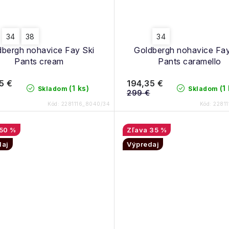
34
38
34
dbergh nohavice Fay Ski
Goldbergh nohavice Fay
Pants cream
Pants caramello
5 €
194,35 €
(1 ks)
(1
Skladom
Skladom
299 €
Kód:
2281116_8040/34
Kód:
22811
50 %
35 %
daj
Výpredaj