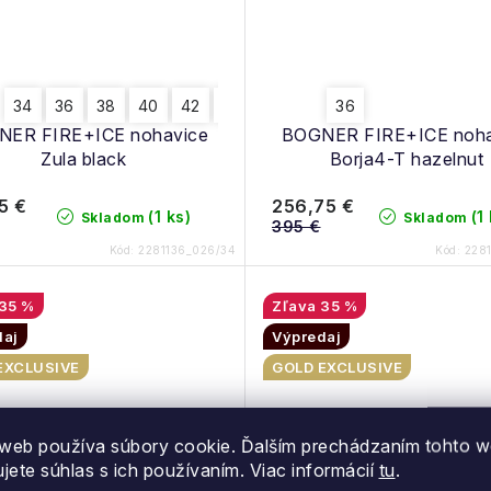
34
36
38
40
42
44
36
NER FIRE+ICE nohavice
BOGNER FIRE+ICE noha
Zula black
Borja4-T hazelnut
5 €
256,75 €
(1 ks)
(1
Skladom
Skladom
395 €
Kód:
2281136_026/34
Kód:
228
35 %
35 %
daj
Výpredaj
EXCLUSIVE
GOLD EXCLUSIVE
web používa súbory cookie. Ďalším prechádzaním tohto 
ujete súhlas s ich používaním. Viac informácií
tu
.