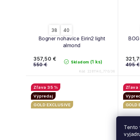
38
40
Bogner nohavice Eirin2 light
BOG
almond
357,50 €
321,7
(1 ks)
Skladom
550 €
495 €
Kód:
2281140_770/36
35 %
Výpredaj
Výpre
GOLD EXCLUSIVE
GOLD 
Tento 
vyjadr