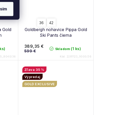
sím
36
42
a Gold
Goldbergh nohavice Pippa Gold
m
Ski Pants čierna
389,35 €
 ks)
(1 ks)
Skladom
599 €
25_8040/36
Kód:
2281123_9000/36
35 %
Výpredaj
GOLD EXCLUSIVE