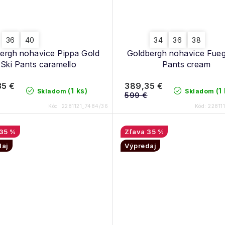
36
40
34
36
38
ergh nohavice Pippa Gold
Goldbergh nohavice Fueg
Ski Pants caramello
Pants cream
35 €
389,35 €
(1 ks)
(1
Skladom
Skladom
599 €
Kód:
2281121_7484/36
Kód:
22811
35 %
35 %
daj
Výpredaj