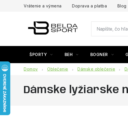
Prejsť
Vrátenie a výmena
Doprava a platba
Blog
na
obsah
ŠPORTY
BEH
BOGNER
Domov
Oblečenie
Dámske oblečenie
D
Dámske lyžiarske 