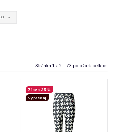
EC
Stránka
1
z
2
-
73
položiek celkom
35 %
Výpredaj