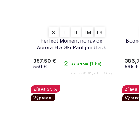
S
L
LL
LM
LS
Perfect Moment nohavice
Bogne
Aurora Hw Ski Pant pm black
357,50 €
386,
(1 ks)
Skladom
550 €
595 €
Kód:
2281161_PM BLACK/L
35 %
Výpredaj
Výpre