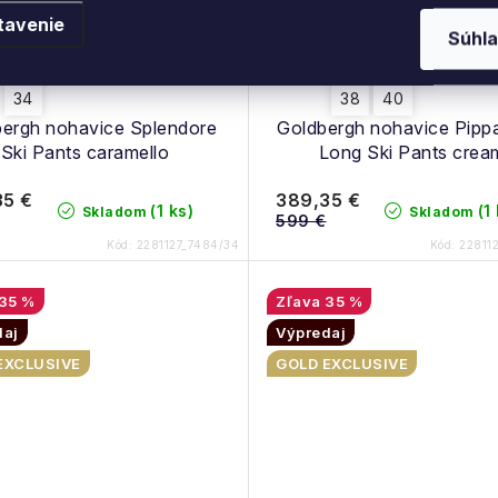
tavenie
Súhla
34
38
40
ergh nohavice Splendore
Goldbergh nohavice Pipp
Ski Pants caramello
Long Ski Pants crea
35 €
389,35 €
(1 ks)
(1
Skladom
Skladom
599 €
Kód:
2281127_7484/34
Kód:
22811
35 %
35 %
daj
Výpredaj
EXCLUSIVE
GOLD EXCLUSIVE