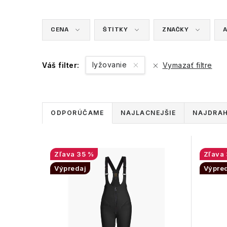
CENA
ŠTÍTKY
ZNAČKY
A
lyžovanie
Váš filter:
Vymazať filtre
R
ODPORÚČAME
NAJLACNEJŠIE
NAJDRAH
a
d
V
35 %
e
Výpredaj
Výpre
ý
n
p
i
i
e