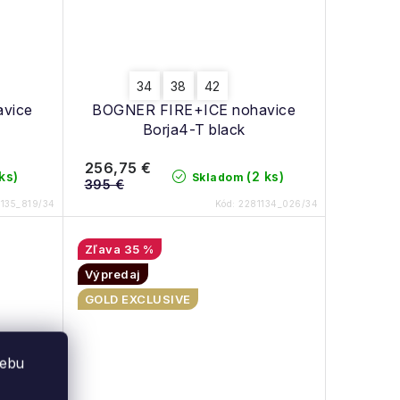
34
38
42
vice
BOGNER FIRE+ICE nohavice
Borja4-T black
256,75 €
 ks)
(2 ks)
Skladom
395 €
1135_819/34
Kód:
2281134_026/34
35 %
Výpredaj
GOLD EXCLUSIVE
webu