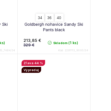
34
36
40
 Ski
Goldbergh nohavice Sandy Ski
Pants black
213,85 €
 ks)
(1 ks)
Skladom
329 €
15_7484/34
Kód:
2281113_9000/34
44 %
Výpredaj