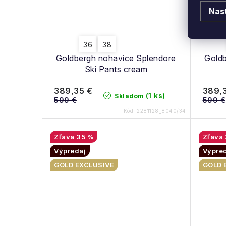
Nas
36
38
Goldbergh nohavice Splendore
Goldb
Ski Pants cream
389,35 €
389,
(1 ks)
Skladom
599 €
599 €
Kód:
2281128_8040/34
35 %
Výpredaj
Výpre
GOLD EXCLUSIVE
GOLD 