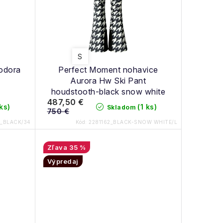
S
eodora
Perfect Moment nohavice
Aurora Hw Ski Pant
houdstooth-black snow white
487,50 €
 ks)
(1 ks)
Skladom
750 €
2_BLACK/34
Kód:
2281162_BLACK-SNOW WHITE/L
35 %
Výpredaj