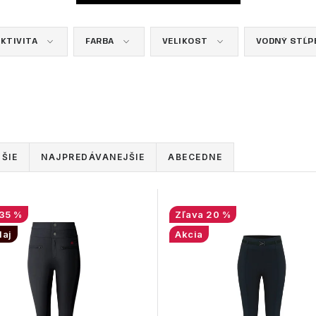
KTIVITA
FARBA
VELIKOST
VODNÝ STĹP
ŠIE
NAJPREDÁVANEJŠIE
ABECEDNE
35 %
20 %
daj
Akcia