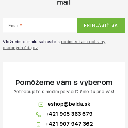
mail
PRIHLÁSIŤ SA
Email
Vložením e-mailu súhlasíte s
podmienkami ochrany
osobných údajov
Pomôžeme vám s výberom
Potrebujete s niečím poradiť? Sme tu pre vás!
eshop
@
belda.sk
+421 905 383 679
+421 907 947 362