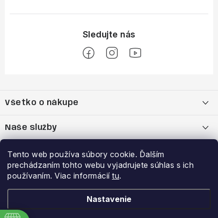
Z
á
Všetko o nákupe
p
ä
Moja objednávka
Naše služby
t
i
Nákup na splátky cez Quatro
Belda Sport x Atomic Skitest Soelden 2025
Výhody a zľavy
Tento web používa súbory cookie. Ďalším
e
prechádzaním tohto webu vyjadrujete súhlas s ich
OBCHODNÉ PODMIENKY
Bootfitting - Tvarovanie Lyžiarok v Nitre
Garancia najnižšej ceny
používaním. Viac informácií
tu
.
Prihlásenie
E-mail
Zásady spracovania a ochrany osobných údajov
Dynamická analýza chodidla
VERNOSTNÝ PROGRAM
Nastavenie