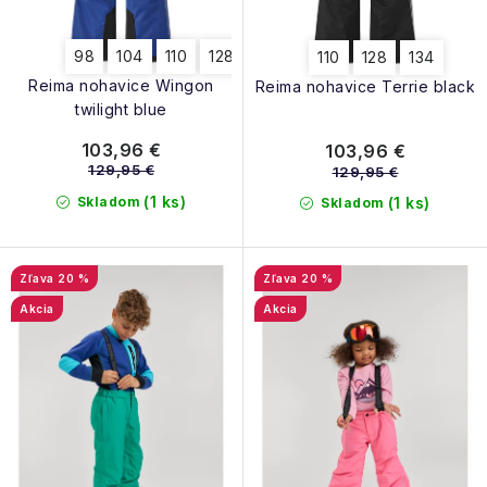
v
98
104
110
128
140
146
152
134
110
128
134
Reima nohavice Wingon
Reima nohavice Terrie black
twilight blue
103,96 €
103,96 €
129,95 €
129,95 €
(1 ks)
Skladom
(1 ks)
Skladom
20 %
20 %
Akcia
Akcia