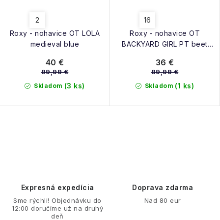
2
16
Roxy - nohavice OT LOLA
Roxy - nohavice OT
medieval blue
BACKYARD GIRL PT beet
red
40 €
36 €
99,99 €
89,99 €
(3 ks)
(1 ks)
Skladom
Skladom
O
v
l
á
d
Expresná expedícia
Doprava zdarma
a
Sme rýchli! Objednávku do
Nad 80 eur
12:00 doručíme už na druhý
c
deň