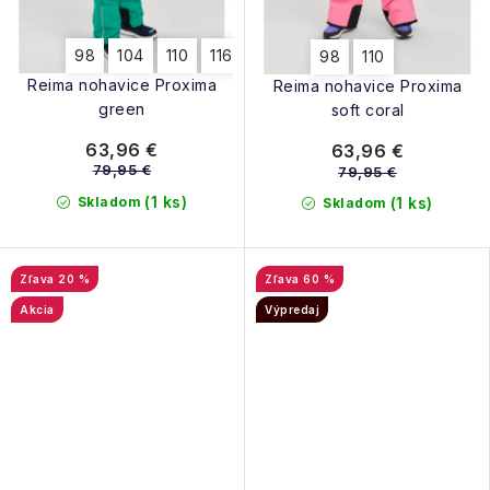
98
104
110
116
122
98
110
Reima nohavice Proxima
Reima nohavice Proxima
green
soft coral
63,96 €
63,96 €
79,95 €
79,95 €
(1 ks)
Skladom
(1 ks)
Skladom
20 %
60 %
Akcia
Výpredaj