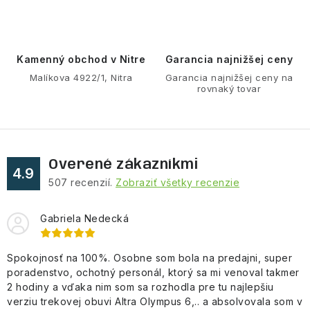
i
e
p
r
Kamenný obchod v Nitre
Garancia najnižšej ceny
v
Malíkova 4922/1, Nitra
Garancia najnižšej ceny na
rovnaký tovar
k
y
v
ý
Overené zákazníkmi
p
4.9
507
recenzií.
Zobraziť všetky recenzie
i
s
Gabriela Nedecká
u
Spokojnosť na 100%. Osobne som bola na predajni, super
poradenstvo, ochotný personál, ktorý sa mi venoval takmer
2 hodiny a vďaka nim som sa rozhodla pre tu najlepšiu
verziu trekovej obuvi Altra Olympus 6,.. a absolvovala som v