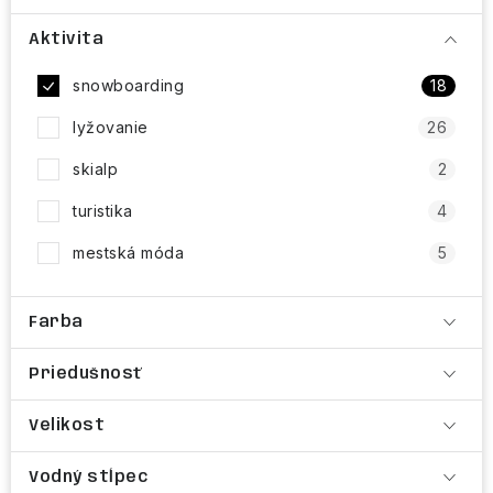
NAŠE SLUŽBY
Aktivita
VÝPREDAJ
snowboarding
18
ZNAČKY
lyžovanie
26
skialp
2
Vrátenie a výmena
Doprava a platba
Blog
turistika
4
Moja objednávka
mestská móda
5
Farba
Priedušnosť
Velikost
Vodný stĺpec