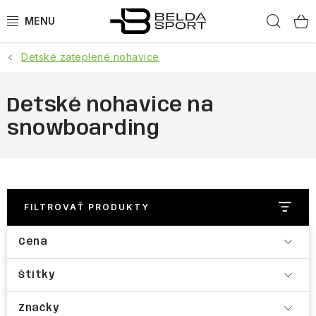
Prejsť
Hľad
na
obsah
Detské zateplené nohavice
ŠPORTY
BEH
Detské nohavice na
snowboarding
BOGNER
GOLDBERGH
OBLEČENIE
FILTROVAŤ PRODUKTY
Cena
OBUV
Štítky
DOPLNKY
Značky