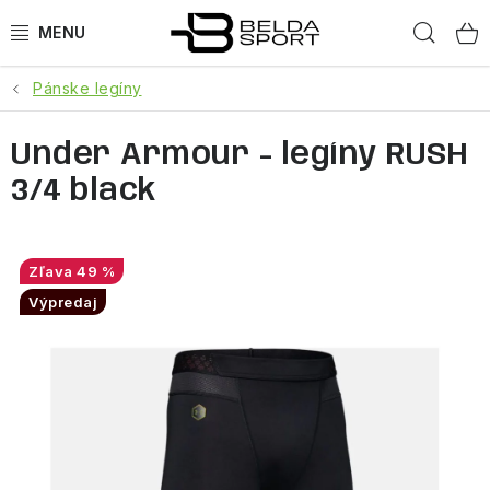
Prejsť
Hľad
na
obsah
Pánske legíny
ŠPORTY
Under Armour - legíny RUSH
BEH
3/4 black
BOGNER
GOLDBERGH
49 %
Výpredaj
OBLEČENIE
OBUV
DOPLNKY