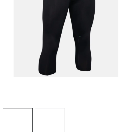
NAŠE SLUŽBY
VÝPREDAJ
ZNAČKY
Vrátenie a výmena
Doprava a platba
Blog
Moja objednávka