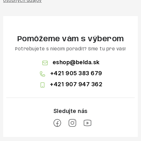
osobných údajov
Pomôžeme vám s výberom
Potrebujete s niečím poradiť? Sme tu pre vás!
eshop
@
belda.sk
+421 905 383 679
+421 907 947 362
Z