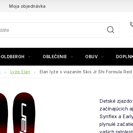
Moja objednávka
GOLDBERGH
OBLEČENIE
OBUV
DOPLN
e
Lyže Elan
Elan lyže s viazaním Skis Jr Shi Formula Red 
Detské zjazdo
začínajúcich a
Synflex a Earl
plynulé začati
vašich ratolest