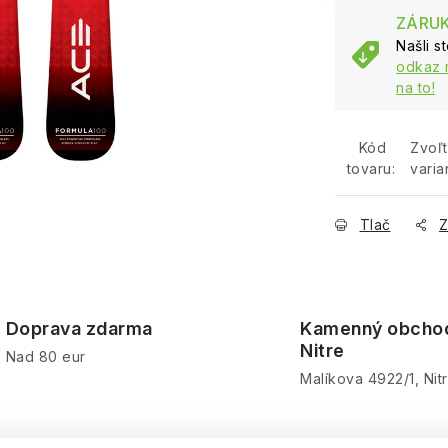
ZÁRUK
Našli s
odkaz 
na to!
Kód
Zvoľ
tovaru:
varia
Tlač
Z
Doprava zdarma
Kamenný obcho
Nitre
Nad 80 eur
Malíkova 4922/1, Nit