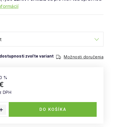
nformácií
Možnosti doručenia
0 %
 €
z DPH
 cena:
DO KOŠÍKA