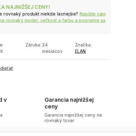
A NAJNIŽŠEJ CENY!
te rovnaký produkt niekde lacnejšie?
Napíšte nám
na rovnaký model, veľkosť a farbu a pozrieme sa
te
Záruka
:
24
Značka:
nt
mesiacov
ELAN
dieľať
d v
Garancia najnižšej
ceny
ra
Garancia najnižšej ceny na
rovnaký tovar