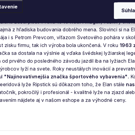
tavenie
Súhla
eľom je navrhovať a vyrábať technicky najdokonalejšie
zja
Elánu začal písať v roku
1945 Rudi Finžgar
, vášnivý skok
jmä z hľadiska budovania dobrého mena. Slovinci si na E
pája i s Petrom Prevcom, víťazom Svetového pohára v skok
st zisku firmu, tak ich výroba bola ukončená. V roku
1963 z
načka sa dostala na výslnie aj vďaka švédskej lyžiarskej le
 od prvého do posledného závodu jazdil iba na lyžiach El
ýrobcov lyží na svete. Roky neustálych inovácií a prevratn
ul
"Najinovatívnejšia značka športového vybavenia"
. K
eeridová lyže Ripstick sú dôkazom toho, že Elan stále
nas
točník, pokročilý i profesionál - kvalitné lyže na zjazd ale
bavením nájdete aj v našom eshope a za výhodné ceny.