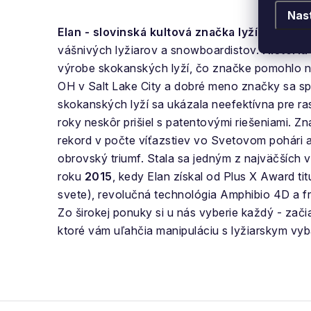
Nas
Elan - slovinská kultová značka lyží,
ktorej ci
vášnivých lyžiarov a snowboardistov.
Históriu
výrobe skokanských lyží, čo značke pomohlo na
OH v Salt Lake City a dobré meno značky sa s
skokanských lyží sa ukázala neefektívna pre ra
roky neskôr prišiel s patentovými riešeniami. Z
rekord v počte víťazstiev vo Svetovom pohári a
obrovský triumf. Stala sa jedným z najväčších v
roku
2015
, kedy Elan získal od Plus X Award tit
svete), revolučná technológia Amphibio 4D a fr
Zo širokej ponuky si u nás vyberie každý - začia
ktoré vám uľahčia manipuláciu s lyžiarskym vy