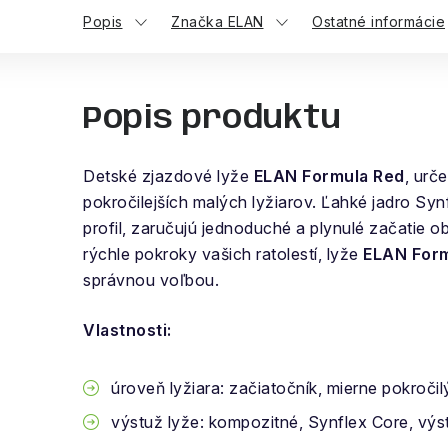
Popis
Značka ELAN
Ostatné informácie
Popis produktu
Detské zjazdové lyže
ELAN Formula Red
, urč
pokročilejších malých lyžiarov. Ľahké jadro Syn
profil, zaručujú jednoduché a plynulé začatie 
rýchle pokroky vašich ratolestí, lyže
ELAN For
správnou voľbou.
Vlastnosti:
úroveň lyžiara: začiatočník, mierne pokročil
výstuž lyže: kompozitné, Synflex Core, výs