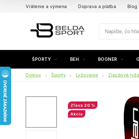
Prejsť
Vrátenie a výmena
Doprava a platba
Blog
na
obsah
ŠPORTY
BEH
BOGNER
Domov
Športy
Lyžovanie
Zjazdové lyž
20 %
Akcia