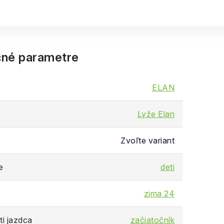
né parametre
ELAN
Lyže Elan
Zvoľte variant
e
deti
zima 24
i jazdca
začiatočník