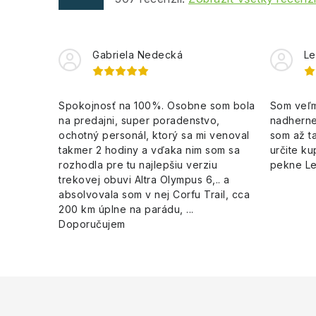
Gabriela Nedecká
Le
Spokojnosť na 100%. Osobne som bola
Som veľm
na predajni, super poradenstvo,
nadherne
ochotný personál, ktorý sa mi venoval
som až ta
takmer 2 hodiny a vďaka nim som sa
určite ku
rozhodla pre tu najlepšiu verziu
pekne L
trekovej obuvi Altra Olympus 6,.. a
absolvovala som v nej Corfu Trail, cca
200 km úplne na parádu, ...
Doporučujem