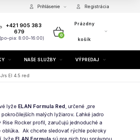
Prihlásenie
Registrácia
Prázdny
+421 905 383
679
(po–pia: 8:00–16:00)
NÁKUPNÝ
košík
KOŠÍK
KY
NAŠE SLUŽBY
VÝPREDAJ
ZNAČKY
Jrs El 4.5 red
vé lyže
ELAN Formula Red
, určené ,pre
j pokročilejších malých lyžiarov. Ľahké jadro
y Rise Rocker profil, zaručujú jednoduché a
e oblúka. Ak chcete sledovať rýchle pokroky
í, lyže
ELAN Formula
sú pre nich tou správnou