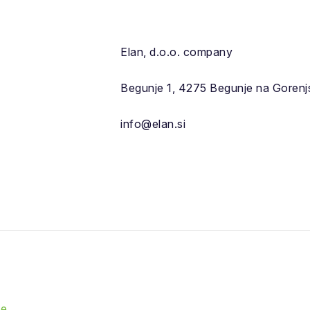
Elan, d.o.o. company
Begunje 1, 4275 Begunje na Goren
info@elan.si
ie