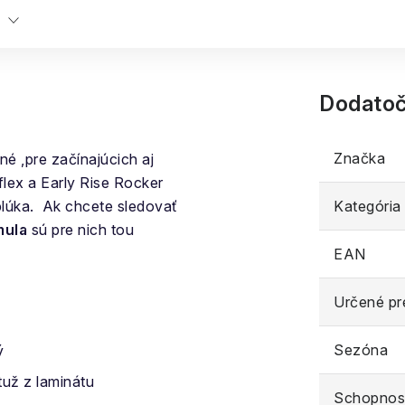
Dodatoč
Značka
ené ,pre začínajúcich aj
flex a Early Rise Rocker
oblúka. Ak chcete sledovať
Kategória
mula
sú pre nich tou
EAN
Určené pr
Sezóna
ý
tuž z laminátu
Schopnost