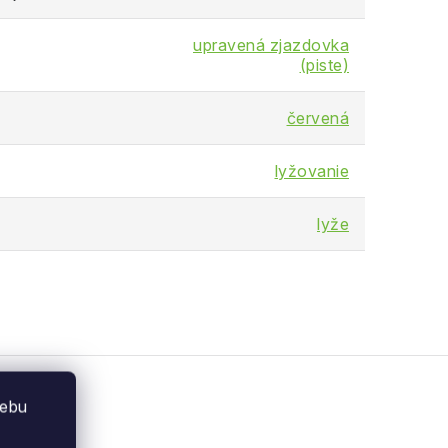
upravená zjazdovka
(piste)
červená
lyžovanie
lyže
webu