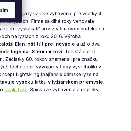
sím
zdové lyže
a lyžiarske vybavenie pre všetkých
an na lyžiach. Firma sa dlhé roky venovala
lanoch „vyskákali“ bronz v tímovom preteku na
och na lyžiach z roku 2016. Výroba
aložil Elan Inštitút pre inovácie
a už o dva
gende
Ingemar Stenmarkovi
. Ten stále drží
an. Začiatky 80. rokov znamenali pre značku
ých technológií vývojárov firmy vyvrcholilo v
oncept Lightskiing (najľahšie dámske lyže na
tavuje vysokú
latku v lyžiarskom priemysle.
bo
skialp lyže
. Špičkové vybavenie a doplnky,