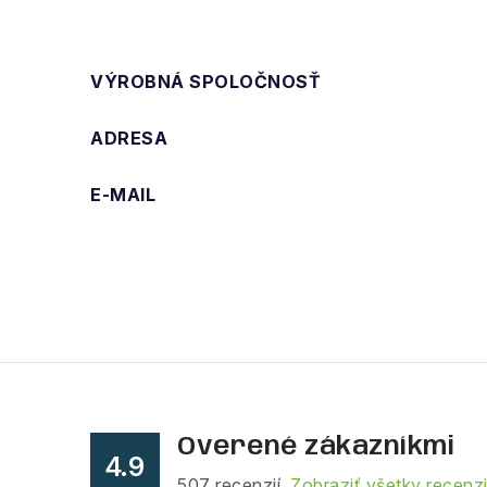
VÝROBNÁ SPOLOČNOSŤ
ADRESA
E-MAIL
Overené zákazníkmi
4.9
507
recenzií.
Zobraziť všetky recenz