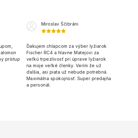
Miroslav Ščibráni
kupom,
Ďakujem chlapcom za výber lyžiarok
Salomon
Fischer RC4 a hlavne Matejovi za
y prístup
veľkú trpezlivosť pri úprave lyžiarok
na moje veľké členky. Verím že už
ďalšia, asi piata už nebude potrebná.
Maximálna spokojnosť. Super predajňa
a personál.