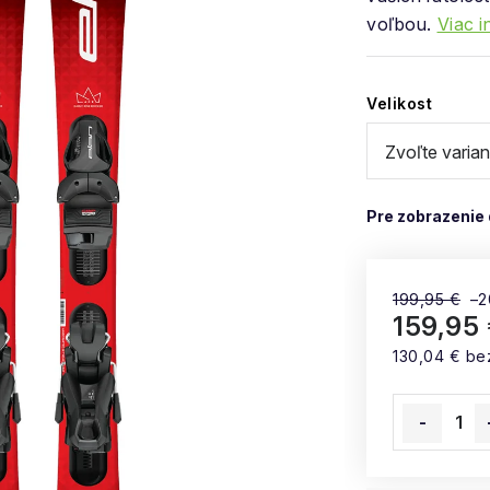
voľbou.
Viac i
Velikost
199,95 €
–2
159,95
130,04 € be
Jednotková