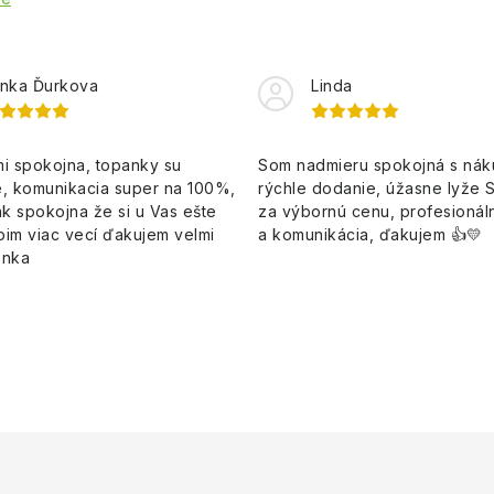
nka Ďurkova
Linda
i spokojna, topanky su
Som nadmieru spokojná s ná
, komunikacia super na 100%,
rýchle dodanie, úžasne lyže 
k spokojna že si u Vas ešte
za výbornú cenu, profesionáln
pim viac vecí ďakujem velmi
a komunikácia, ďakujem 👍💛
enka