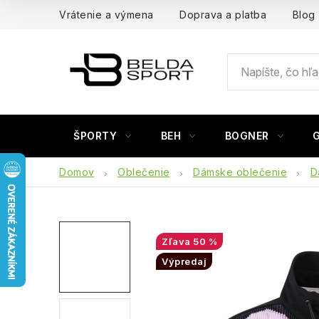
Prejsť
Vrátenie a výmena
Doprava a platba
Blog
na
obsah
ŠPORTY
BEH
BOGNER
Domov
Oblečenie
Dámske oblečenie
D
50 %
Výpredaj