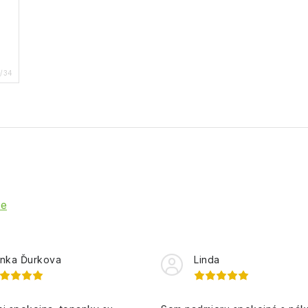
/34
ie
nka Ďurkova
Linda