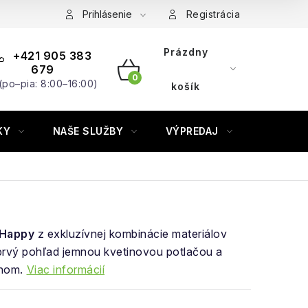
Prihlásenie
Registrácia
Prázdny
+421 905 383
679
(po–pia: 8:00–16:00)
NÁKUPNÝ
košík
KOŠÍK
KY
NAŠE SLUŽBY
VÝPREDAJ
ZNAČKY
Happy
z exkluzívnej kombinácie materiálov
prvý pohľad jemnou kvetinovou potlačou a
nom.
Viac informácií