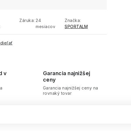
e
Záruka
:
24
Značka:
t
mesiacov
SPORTALM
dieľať
d v
Garancia najnižšej
ceny
ra
Garancia najnižšej ceny na
rovnaký tovar