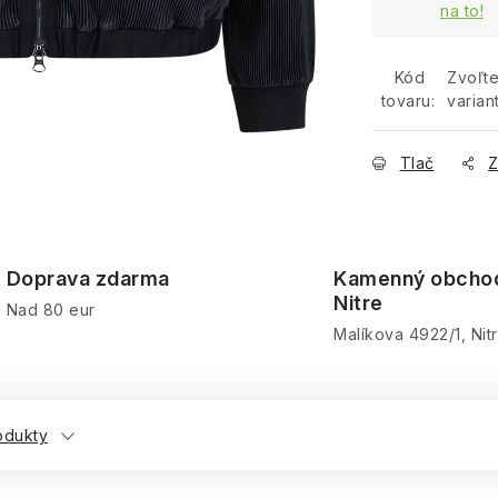
na to!
Kód
Zvoľt
tovaru:
varian
Tlač
Z
Doprava zdarma
Kamenný obcho
Nitre
Nad 80 eur
Malíkova 4922/1, Nit
odukty