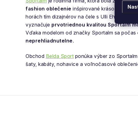
Sportalm
je rodinná firma, ktorá bola založená 
Nas
fashion oblečenie
inšpirované krásou rakúskych
horách tím dizajnérov na čele s Ulli Ehrlich nav
vyznačuje
prvotriednou kvalitou Sportalm m
Vďaka modelom od značky Sportalm sa počas chv
neprehliadnutelne
.
Obchod
Belda Sport
ponúka výber zo Sportalm ko
šaty, kabáty, nohavice a voľnočasové oblečeni