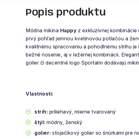
Popis produktu
Módna mikina
Happy
z exkluzívnej kombinácie 
prvý pohľad jemnou kvetinovou potlačou a že
kvalitnému spracovaniu a pohodlnému strihu je
bežné nosenie, aj v ležérnej kombinácii. Elegan
golier či decentné logo Sportalm dodávajú miki
Vlastnosti:
strih:
priliehavý, mierne tvarovaný
štýl:
módny, ženský
golier:
stojačikový golier so šnúrkami pre n