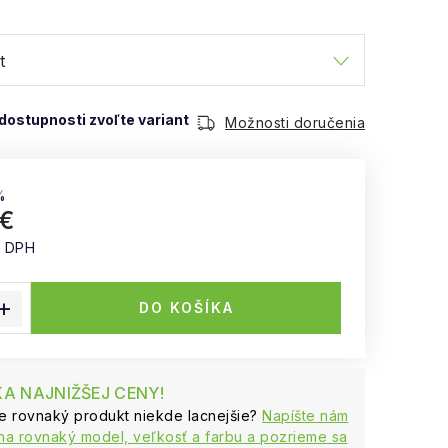
Možnosti doručenia
%
 €
z DPH
 cena:
DO KOŠÍKA
A NAJNIŽŠEJ CENY!
te rovnaký produkt niekde lacnejšie?
Napíšte nám
na rovnaký model, veľkosť a farbu a pozrieme sa