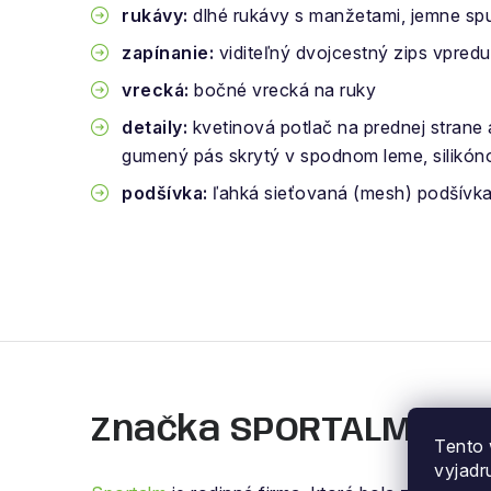
rukávy:
dlhé rukávy s manžetami, jemne sp
zapínanie:
viditeľný dvojcestný zips vpredu
vrecká:
bočné vrecká na ruky
detaily:
kvetinová potlač na prednej strane
gumený pás skrytý v spodnom leme, silikón
podšívka:
ľahká sieťovaná (mesh) podšívka 
Značka SPORTALM
Tento 
vyjadr