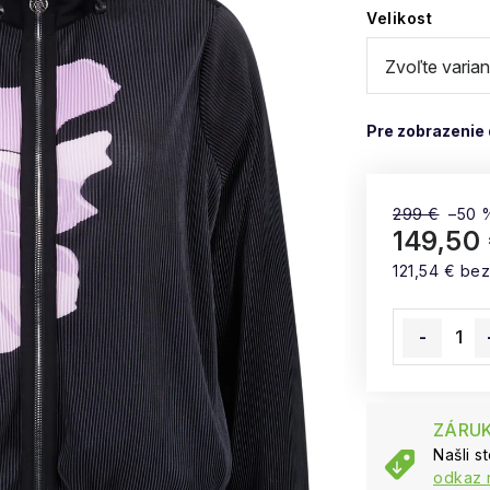
Velikost
299 €
–50 
149,50
121,54 € be
Jednotková
ZÁRUK
Našli s
odkaz 