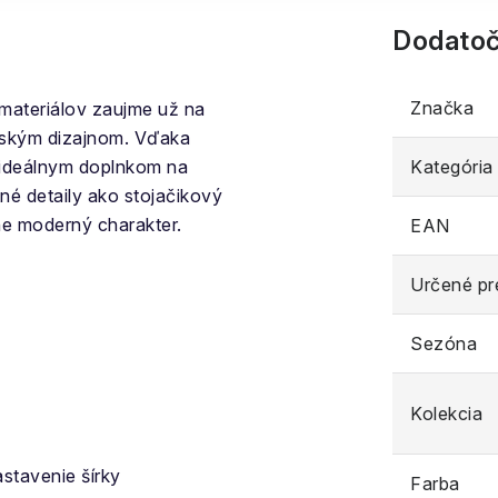
Dodatoč
Značka
materiálov zaujme už na
nským dizajnom. Vďaka
 ideálnym doplnkom na
Kategória
tné detaily ako stojačikový
ne moderný charakter.
EAN
Určené pr
Sezóna
Kolekcia
astavenie šírky
Farba