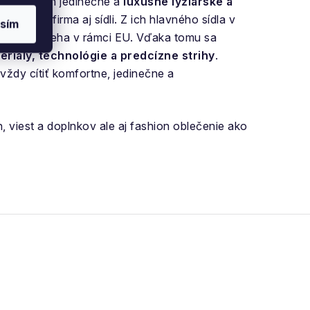
náša na trh jedinečné a
luxusné lyžiarske a
l, kde firma aj sídli. Z ich hlavného sídla v
sím
, ktorá prebieha v rámci EU. Vďaka tomu sa
teriály, technológie a predcízne strihy
.
ždy cítiť komfortne, jedinečne a
, viest a doplnkov ale aj fashion oblečenie ako