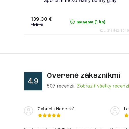
Sportalm tričko Harry bunny gray
139,30 €
(1 ks)
Skladom
199 €
Kód:
2121142_5049
Overené zákazníkmi
4.9
507
recenzií.
Zobraziť všetky recenz
Gabriela Nedecká
Le