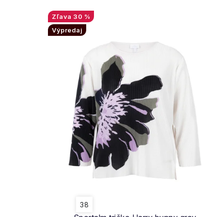
30 %
Výpredaj
38