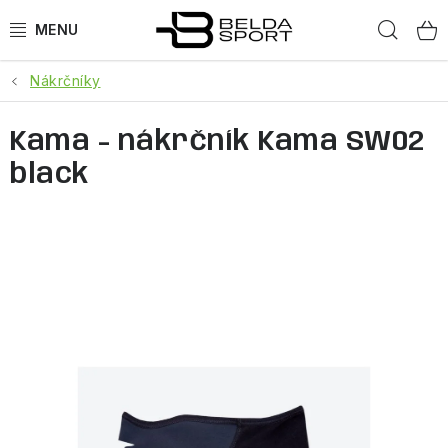
Prejsť
Hľad
na
obsah
Nákrčníky
ŠPORTY
Kama - nákrčník Kama SW02
BEH
black
BOGNER
GOLDBERGH
OBLEČENIE
OBUV
DOPLNKY