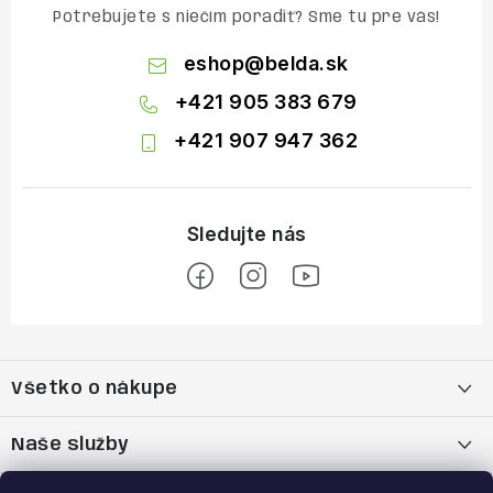
Potrebujete s niečím poradiť? Sme tu pre vás!
eshop
@
belda.sk
+421 905 383 679
+421 907 947 362
Z
á
Všetko o nákupe
p
ä
Moja objednávka
Naše služby
t
i
Nákup na splátky cez Quatro
Belda Sport x Atomic Skitest Soelden 2025