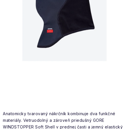
NAŠE SLUŽBY
VÝPREDAJ
ZNAČKY
Vrátenie a výmena
Doprava a platba
Blog
Moja objednávka
Anatomicky tvarovaný nákrčník kombinuje dva funkčné
materiály. Vetruodolný a zároveň priedušný GORE
WINDSTOPPER Soft Shell v prednej časti a jemný elastický