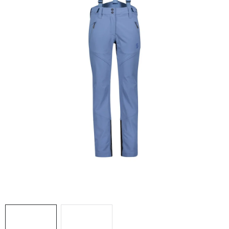
NAŠE SLUŽBY
VÝPREDAJ
ZNAČKY
Vrátenie a výmena
Doprava a platba
Blog
Moja objednávka