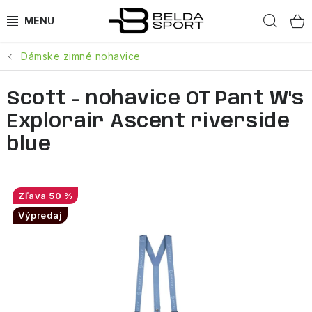
Prejsť
Hľad
na
obsah
Dámske zimné nohavice
ŠPORTY
Scott - nohavice OT Pant W's
BEH
Explorair Ascent riverside
BOGNER
blue
GOLDBERGH
50 %
OBLEČENIE
Výpredaj
OBUV
DOPLNKY