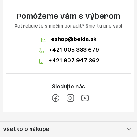
Pomôžeme vám s výberom
Potrebujete s niečím poradiť? Sme tu pre vás!
eshop
@
belda.sk
+421 905 383 679
+421 907 947 362
Z
á
Všetko o nákupe
p