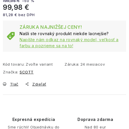
199,95 €
–50 %
99,98 €
81,28 € bez DPH
Jednotková cena:
ZÁRUKA NAJNIŽŠEJ CENY!
Našli ste rovnaký produkt niekde lacnejšie?
Napíšte nám odkaz na rovnaký model, veľkosť a
farbu a pozrieme sa na to!
Kód tovaru:
Zvoľte variant
Záruka
:
24 mesiacov
Značka:
SCOTT
Tlač
Zdieľať
Expresná expedícia
Doprava zdarma
Sme rýchli! Objednávku do
Nad 80 eur