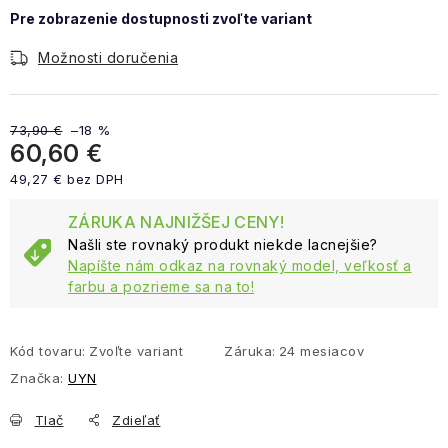
Možnosti doručenia
73,90 €
–18 %
60,60 €
49,27 € bez DPH
Jednotková cena:
ZÁRUKA NAJNIŽŠEJ CENY!
Našli ste rovnaký produkt niekde lacnejšie?
Napíšte nám odkaz na rovnaký model, veľkosť a
farbu a pozrieme sa na to!
Kód tovaru:
Zvoľte variant
Záruka
:
24 mesiacov
Značka:
UYN
Tlač
Zdieľať