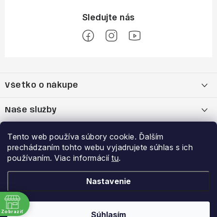
Z
á
Všetko o nákupe
p
ä
Moja objednávka
Naše služby
t
i
Nákup na splátky cez Quatro
Belda Sport x Atomic Skitest Soelden 2025
Výhody a zľavy
Tento web používa súbory cookie. Ďalším
e
prechádzaním tohto webu vyjadrujete súhlas s ich
OBCHODNÉ PODMIENKY
Bootfitting - Tvarovanie Lyžiarok v Nitre
Garancia najnižšej ceny
používaním. Viac informácií
tu
.
Prihlásenie
E-mail
Zásady spracovania a ochrany osobných údajov
Dynamická analýza chodidla
VERNOSTNÝ PROGRAM
Nastavenie
Reklamačný poriadok
Požičovňa lyží
Zobraziť
Súhlasím
Copyright 2026
Belda.sk
. Všetky práva vyhradené.