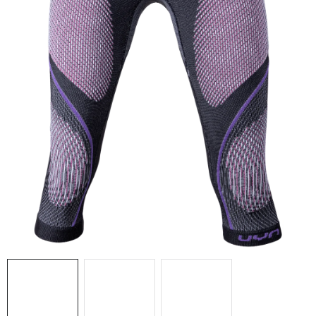
NAŠE SLUŽBY
VÝPREDAJ
ZNAČKY
Vrátenie a výmena
Doprava a platba
Blog
Moja objednávka