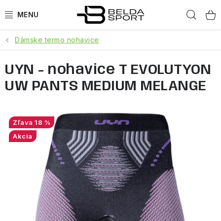
Prejsť
Hľad
na
obsah
Dámske termo nohavice
ŠPORTY
UYN - nohavice T EVOLUTYON
BEH
UW PANTS MEDIUM MELANGE
BOGNER
GOLDBERGH
18 %
Akcia
OBLEČENIE
OBUV
DOPLNKY